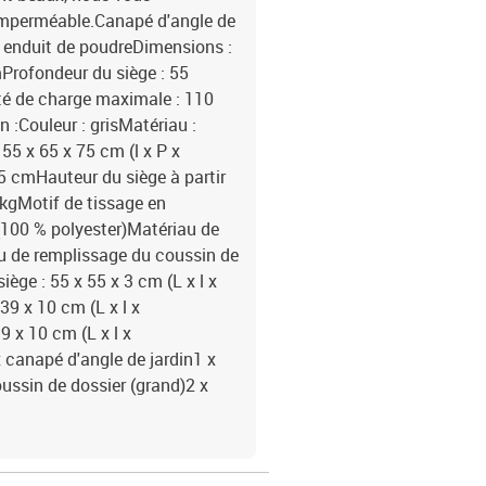
imperméable.Canapé d'angle de
ier enduit de poudreDimensions :
mProfondeur du siège : 55
té de charge maximale : 110
n :Couleur : grisMatériau :
55 x 65 x 75 cm (l x P x
5 cmHauteur du siège à partir
kgMotif de tissage en
 (100 % polyester)Matériau de
u de remplissage du coussin de
ège : 55 x 55 x 3 cm (L x l x
39 x 10 cm (L x l x
9 x 10 cm (L x l x
x canapé d'angle de jardin1 x
ussin de dossier (grand)2 x