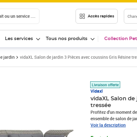
t ou un service ....
Chang
Accès rapides
Les services
Tous nos produits
Collection Pet
e jardin
vidaXL Salon de jardin 3 Pièces avec coussins Gris Résine tr
Prix 227,89€
Livraison offerte
Vidaxl
vidaXL Salon de 
tressée
Profitez d'un moment de 
ensemble de salon de jar
terrasse, créant une imp
Voir la description
résine tressée, égalemen