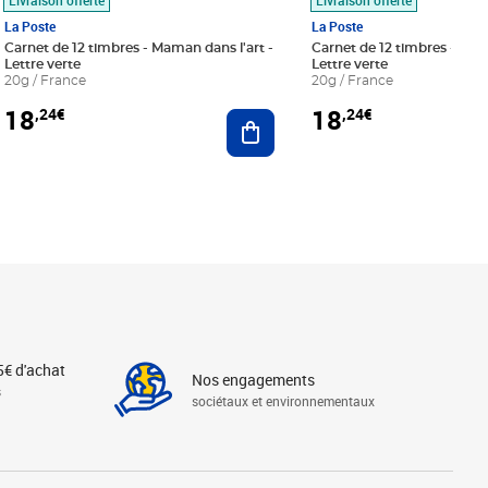
La Poste
La Poste
Carnet de 12 timbres - Maman dans l'art -
Carnet de 12 timbres - Le bl
Lettre verte
Lettre verte
20g / France
20g / France
18
18
,24€
,24€
r au panier
Ajouter au panier
5€ d'achat
Nos engagements
s
sociétaux et environnementaux
Linkedin
Instagram
X
Tiktok
Facebook
Youtube
Threads