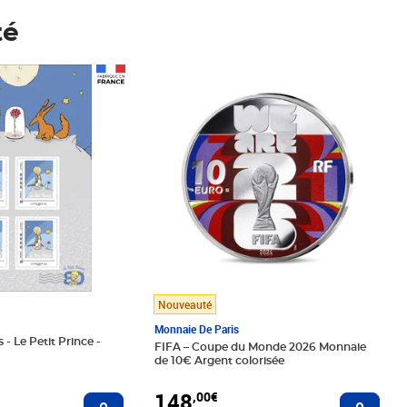
té
Prix 148,00€
Nouveauté
Monnaie De Paris
 - Le Petit Prince -
FIFA – Coupe du Monde 2026 Monnaie
de 10€ Argent colorisée
148
,00€
Ajouter au panier
Ajoute