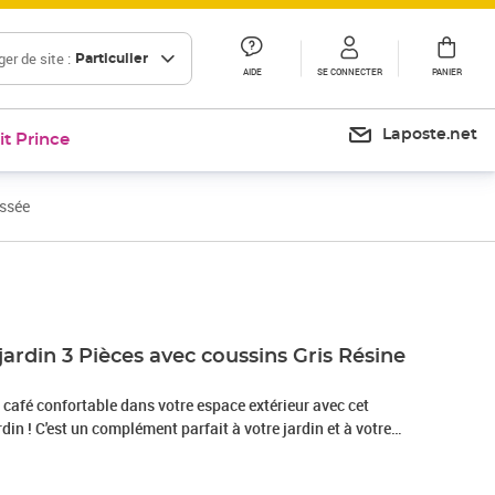
er de site :
Particulier
AIDE
SE CONNECTER
PANIER
Laposte.net
it Prince
essée
Prix 227,99€
jardin 3 Pièces avec coussins Gris Résine
café confortable dans votre espace extérieur avec cet
din ! C'est un complément parfait à votre jardin et à votre
ression durable ! Matériau résistant aux intempéries : la
t connue sous le nom de rotin poly, résiste aux intempéries et