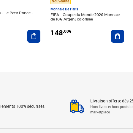
Nouveauté
Monnaie De Paris
 - Le Petit Prince -
FIFA – Coupe du Monde 2026 Monnaie
de 10€ Argent colorisée
148
,00€
Ajouter au panier
Ajoute
Livraison offerte dès 2
iements 100% sécurisés
Hors livres et hors produit
marketplace