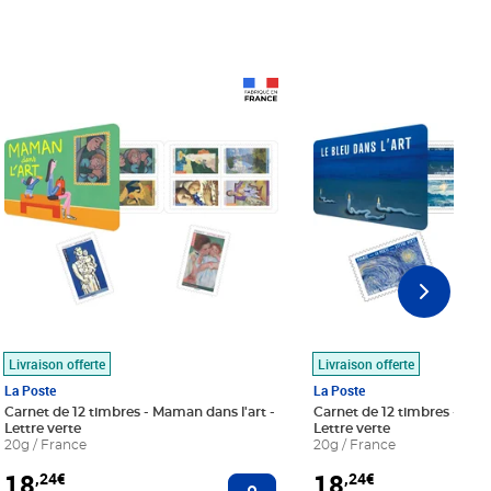
Prix 18,24€
Prix 18,24€
Livraison offerte
Livraison offerte
La Poste
La Poste
Carnet de 12 timbres - Maman dans l'art -
Carnet de 12 timbres - Le bl
Lettre verte
Lettre verte
20g / France
20g / France
18
18
,24€
,24€
r au panier
Ajouter au panier