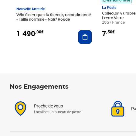
La Poste
Nouvelle Attitude
Collector 4 timbres
Vélo électrique du facteur, reconditionné
Lettre Verte
- Taille normale - Noir/ Rouge
20g / France
1 490
7
,00€
,50€
Ajouter au panier
Nos Engagements
Proche de vous
Pa
Localiser un bureau de poste