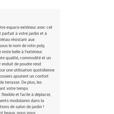
livraison contient :2 x 
de siège2 x coussin de d
tre espace extérieur avec cet
parfait à votre jardin et à
tériau résistant aux
sous le nom de rotin poly,
 reste belle à l'extérieur
ente qualité, commodité et un
r enduit de poudre rend
our une utilisation quotidienne
dossiers ajoutent un confort
e terrasse. De plus, les
ant votre temps
flexible et facile à déplacer,
ents modulaires dans la
ions de salon de jardin !
nt beaux, nous vous