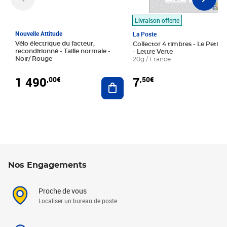
Livraison offerte
Nouvelle Attitude
La Poste
Vélo électrique du facteur,
Collector 4 timbres - Le Petit P
reconditionné - Taille normale -
- Lettre Verte
Noir/ Rouge
20g / France
1 490
7
,00€
,50€
Ajouter au panier
Nos Engagements
Proche de vous
Localiser un bureau de poste