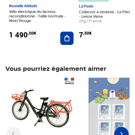
Nouvelle Attitude
La Poste
Vélo électrique du facteur,
Collector 4 timbres - Le Petit P
reconditionné - Taille normale -
- Lettre Verte
Noir/ Rouge
20g / France
1 490
7
,00€
,50€
Ajouter au panier
Vous pourriez également aimer
Prix 1 490,00€
Prix 7,50€