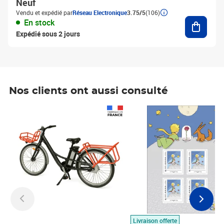
Neuf
Vendu et expédié par
Réseau Electronique
3.75/5
(106)
Ajouter
En stock
Expédié sous 2 jours
Nos clients ont aussi consulté
Prix 1 490,00€
Prix 7,50€
Livraison offerte