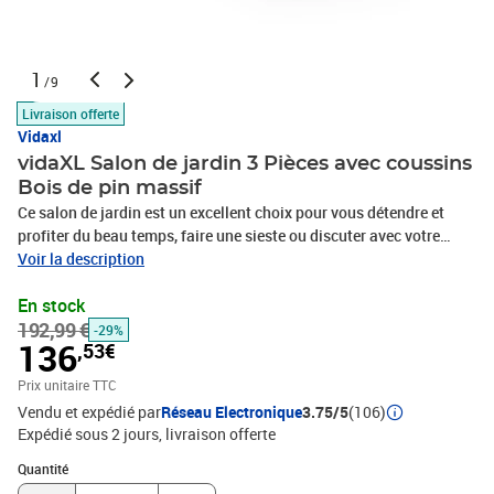
1
/9
Livraison offerte
Vidaxl
vidaXL Salon de jardin 3 Pièces avec coussins
Bois de pin massif
Ce salon de jardin est un excellent choix pour vous détendre et
profiter du beau temps, faire une sieste ou discuter avec votre
famille ou vos amis. L’ensemble de salon de jardin est fabriqué en
Voir la description
bois de pin massif, ce qui le rend robuste et stable. Les coussins
En stock
ajoutent un confort supplémentaire. Vous pouvez le combiner
192,99 €
avec d’autres segments modulaires pour créer vos propres
-29%
136
,53€
configurations de salon de jardin ! De plus, les deux repose-pieds
peuvent être combinés et utilisés comme un banc. Remarque : afin
Prix unitaire TTC
de prolonger la durée de vie des meubles d'extérieur, nous vous
Vendu et expédié par
Réseau Electronique
3.75/5
(106)
recommandons de les protéger avec une housse
Expédié sous 2 jours
livraison offerte
imperméable.Couleur : marron mielCouleur du coussin :
Quantité : 1
crèmeMatériau : bois de pin massif, tissu (100 %
Quantité
polyester)Dimensions du repose-pied/de la table : 70 x 70 x 30 cm