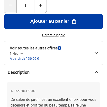
(l x P x H)Dimensions du coussin de siège : 70 x 70 x 8 cm (L x l x
é)L'assemblage est requisCapacité de charge maximale (par siège)
: 110 kgLa livraison contient :1 x table2 x repose-pied2 x coussin
de siège
Ajouter au panier
Garantie légale
Voir toutes les autres offres
1
1 Neuf
—
À partir de 136,99 €
Description
ID 8720286473900
Ce salon de jardin est un excellent choix pour vous
détendre et profiter du beau temps, faire une