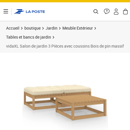
ontenu de la page
Accueil
boutique
Jardin
Meuble Extérieur
Tables et bancs de jardin
vidaXL Salon de jardin 3 Pièces avec coussins Bois de pin massif
Prix barré 192,99 €
Prix 136,53€
Prix 1