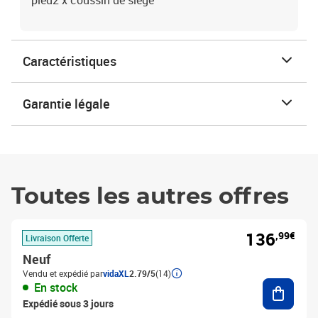
pied2 x coussin de siège
Caractéristiques
Garantie légale
Toutes les autres offres
136
,99€
Livraison Offerte
Neuf
Vendu et expédié par
vidaXL
2.79/5
(14)
Ajouter
En stock
Expédié sous 3 jours