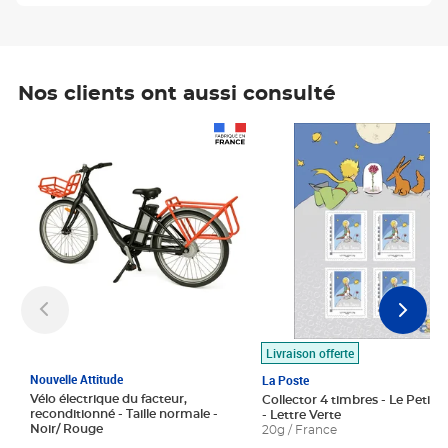
Nos clients ont aussi consulté
Prix 1 490,00€
Prix 7,50€
Livraison offerte
Nouvelle Attitude
La Poste
Vélo électrique du facteur,
Collector 4 timbres - Le Petit P
reconditionné - Taille normale -
- Lettre Verte
Noir/ Rouge
20g / France