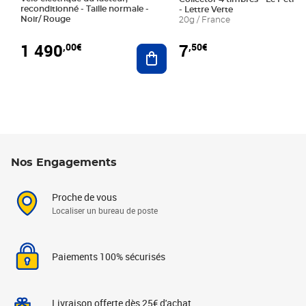
reconditionné - Taille normale -
- Lettre Verte
Noir/ Rouge
20g / France
1 490
7
,00€
,50€
Ajouter au panier
Nos Engagements
Proche de vous
Localiser un bureau de poste
Paiements 100% sécurisés
Livraison offerte dès 25€ d'achat