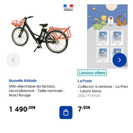
Prix 1 490,00€
Prix 7,50€
Livraison offerte
Nouvelle Attitude
La Poste
Vélo électrique du facteur,
Collector 4 timbres - Le Petit P
reconditionné - Taille normale -
- Lettre Verte
Noir/ Rouge
20g / France
1 490
7
,00€
,50€
Ajouter au panier