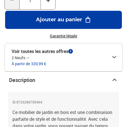
recommandons de les protéger avec une housse
imperméable.Couleur du coussin : crèmeMatériau : bois d'acacia
massif avec finition à l'huile, tissu (100 % polyester)Dimensions du
Ajouter au panier
canapé central : 65 x 69 x 62,5 cm (l x P x H)Dimensions du repose-
pied : 65 x 65 x 29 cm (L x l x H)Résistance aux intempériesPour un
usage extérieurL'assemblage est requisLa livraison contient :2 x
Garantie légale
canapé central1 x repose-pied3 x coussin de siège2 x coussin de
dossier
Voir toutes les autres offres
2
2 Neufs
—
À partir de 320,99 €
Description
ID 8720286700464
Ce mobilier de jardin en bois est une combinaison
parfaite de style et de fonctionnalité. Avec cela
dans votre jardin, vous pouvez passer du temps