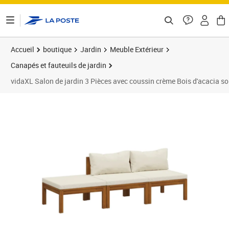
ontenu de la page
Accueil
boutique
Jardin
Meuble Extérieur
Canapés et fauteuils de jardin
vidaXL Salon de jardin 3 Pièces avec coussin crème Bois d'acacia so
Prix 320,23€
Prix 3
Prix 3