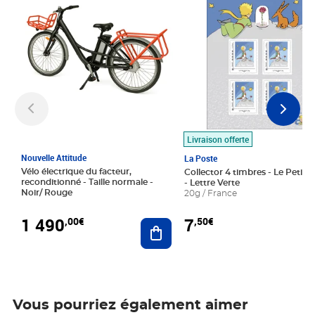
Livraison offerte
Nouvelle Attitude
La Poste
Vélo électrique du facteur,
Collector 4 timbres - Le Petit P
reconditionné - Taille normale -
- Lettre Verte
Noir/ Rouge
20g / France
1 490
7
,00€
,50€
Ajouter au panier
Vous pourriez également aimer