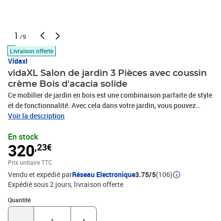
1
/9
Livraison offerte
Vidaxl
vidaXL Salon de jardin 3 Pièces avec coussin
crème Bois d'acacia solide
Ce mobilier de jardin en bois est une combinaison parfaite de style
et de fonctionnalité. Avec cela dans votre jardin, vous pouvez
passer du temps relaxant et apaisant avec votre famille et vos
Voir la description
amis. Doté d'un cadre en bois d'acacia massif, l'ensemble de
En stock
canapé est solide, robuste et durable; et sa finition à l'huile rend
320
,23€
l'ensemble de canapé adapté à une utilisation en extérieur. Les
coussins amovibles sont bien rembourrés, afin d'offrir un grand
Prix unitaire TTC
confort d'assise. Une table basse au design à lattes unique est
Vendu et expédié par
Réseau Electronique
3.75/5
(106)
également incluse. De plus, grâce à sa conception modulaire,
Expédié sous 2 jours
livraison offerte
toutes les pièces peuvent être arrangées et personnalisées selon
vos besoins. Cet ensemble de sièges d'extérieur sera sûrement le
Quantité : 1
Quantité
point de mire de votre jardin ou patio. Remarque : afin de
prolonger la durée de vie des meubles d'extérieur, nous vous