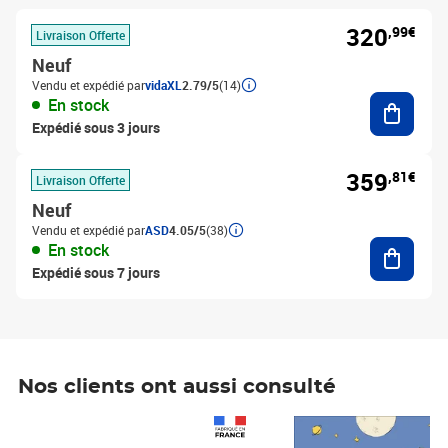
320
,99€
Livraison Offerte
Neuf
Vendu et expédié par
vidaXL
2.79/5
(14)
Ajouter
En stock
Expédié sous 3 jours
359
,81€
Livraison Offerte
Neuf
Vendu et expédié par
ASD
4.05/5
(38)
Ajouter
En stock
Expédié sous 7 jours
Nos clients ont aussi consulté
Prix 1 490,00€
Prix 7,50€