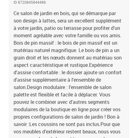
ID 8720845844486
imperméable.Couleur : blancMatériau : bois de pin
massifMatériau des lattes : contreplaquéDimensions du banc de
Ce salon de jardin en bois, qui se démarque par
jardin : 120 x 84 x 70 cm (L x l x H)Hauteur du siège à partir du sol :
son design à lattes, sera un excellent supplément
30 cmDimensions de la table basse/du repose-pied de jardin : 120
à votre jardin, patio ou terrasse pour profiter d'un
x 84 x 30 cm (L x l x H)Capacité de charge maximale (par siège) :
moment agréable avec votre famille ou vos amis.
110 kgL'assemblage est requisLa livraison contient :1 x banc de
Bois de pin massif : le bois de pin massif est un
jardin1 x table basse/repose-pied de jardin
matériau naturel magnifique. Le bois de pin a un
grain droit et les nœuds donnent au matériau son
aspect caractéristique et rustique.Expérience
d'assise confortable : le dossier ajoute un confort
d'assise supplémentaire à l'ensemble de
salon.Design modulaire : l’ensemble de salon
palette est flexible et facile à déplacer. Vous
pouvez le combiner avec d'autres segments
modulaires de la boutique en ligne pour créer vos
propres configurations de salon de jardin ! Bon à
savoir :Les coussins ne sont pas inclus.Pour que
vos meubles d'extérieur restent beaux, nous vous