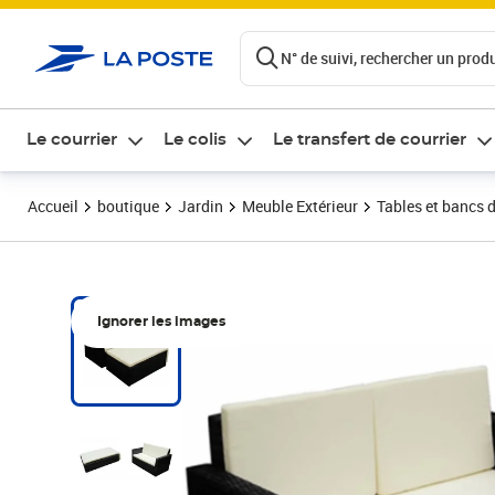
ontenu de la page
N° de suivi, rechercher un produi
Le courrier
Le colis
Le transfert de courrier
Accueil
boutique
Jardin
Meuble Extérieur
Tables et bancs d
Ignorer les images