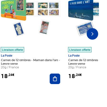
Livraison offerte
Livraison offerte
La Poste
La Poste
Carnet de 12 timbres - Maman dans l'art -
Carnet de 12 timbres - Le bl
Lettre verte
Lettre verte
20g / France
20g / France
18
18
,24€
,24€
r au panier
Ajouter au panier