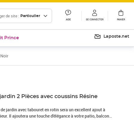
er de site :
Particulier
AIDE
SE CONNECTER
PANIER
Laposte.net
it Prince
 Noir
Prix 193,99€
jardin 2 Pièces avec coussins Résine
e jardin avec tabouret en rotin sera un excellent ajout à
ieur. Il ajoutera une touche d'élégance à votre patio, balcon
n discret mais élégant. Fabriqué en rotin PE résistant aux
e, l'ensemble est facile à nettoyer, résistant à l'usure et