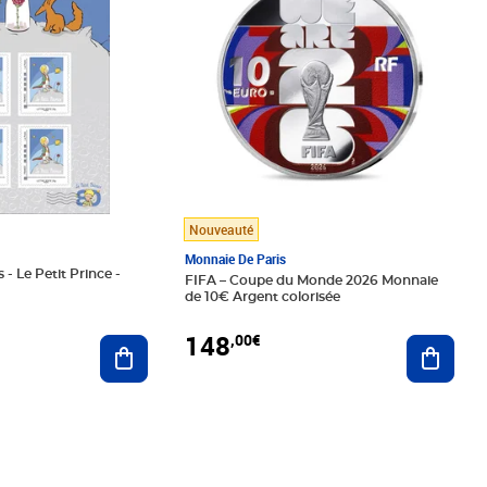
Nouveauté
Monnaie De Paris
 - Le Petit Prince -
FIFA – Coupe du Monde 2026 Monnaie
de 10€ Argent colorisée
148
,00€
Ajouter au panier
Ajoute