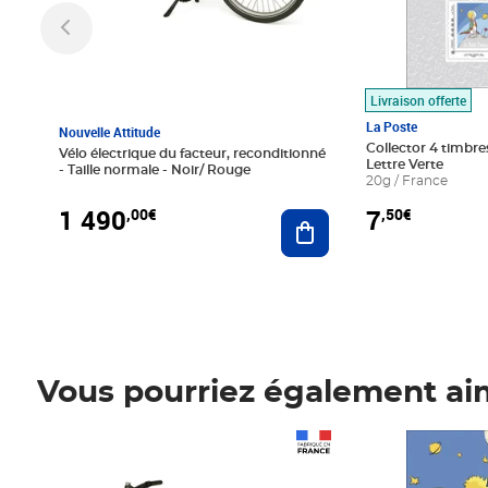
Livraison offerte
La Poste
Nouvelle Attitude
Collector 4 timbres
Vélo électrique du facteur, reconditionné
Lettre Verte
- Taille normale - Noir/ Rouge
20g / France
1 490
7
,00€
,50€
Ajouter au panier
Vous pourriez également ai
Prix 1 490,00€
Prix 7,50€