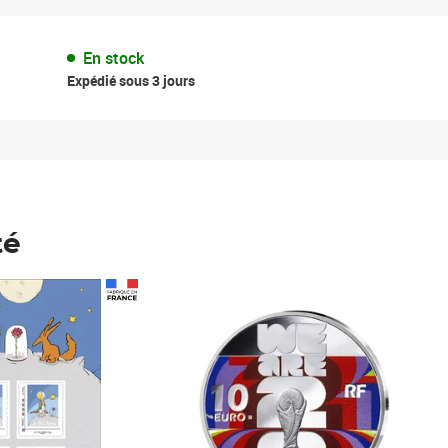
En stock
Expédié sous 3 jours
té
Prix 148,00€