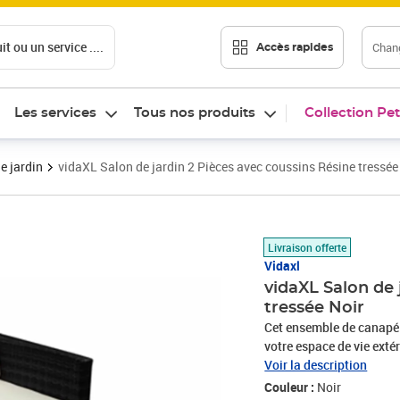
t ou un service ....
Chang
Accès rapides
Les services
Tous nos produits
Collection Pet
e jardin
vidaXL Salon de jardin 2 Pièces avec coussins Résine tressée
Prix barré 207,49 €
Prix 193,89€
Livraison offerte
Vidaxl
vidaXL Salon de 
tressée Noir
Cet ensemble de canapé d
votre espace de vie extér
ou jardin avec son desig
Voir la description
intempéries et imperméabl
Couleur :
Noir