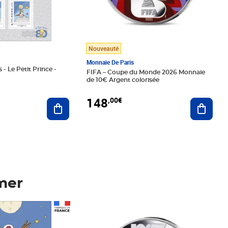
Nouveauté
Monnaie De Paris
 - Le Petit Prince -
FIFA – Coupe du Monde 2026 Monnaie
de 10€ Argent colorisée
148
,00€
Ajouter au panier
Ajoute
mer
Prix 148,00€