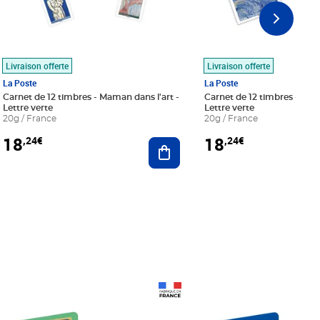
Livraison offerte
Livraison offerte
La Poste
La Poste
Carnet de 12 timbres - Maman dans l'art -
Carnet de 12 timbres - Le bl
Lettre verte
Lettre verte
20g / France
20g / France
18
18
,24€
,24€
r au panier
Ajouter au panier
Prix 18,24€
Prix 18,24€