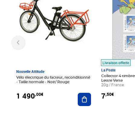
Livraison offerte
La Poste
Nouvelle Attitude
Collector 4 timbres
Vélo électrique du facteur, reconditionné
Lettre Verte
- Taille normale - Noir/ Rouge
20g / France
1 490
7
,00€
,50€
Ajouter au panier