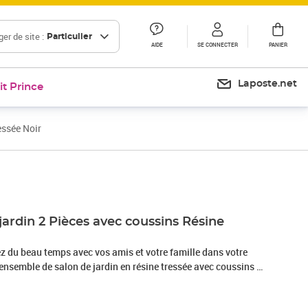
er de site :
Particulier
AIDE
SE CONNECTER
PANIER
Laposte.net
it Prince
essée Noir
Prix 191,99€
jardin 2 Pièces avec coussins Résine
ez du beau temps avec vos amis et votre famille dans votre
 ensemble de salon de jardin en résine tressée avec coussins !
sign permet de placer le siège dans n'importe quelle
mbiner avec d'autres segments modulaires pour répondre à vos