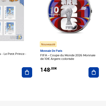
Nouveauté
Monnaie De Paris
 - Le Petit Prince -
FIFA – Coupe du Monde 2026 Monnaie
de 10€ Argent colorisée
148
,00€
Ajouter au panier
Ajoute