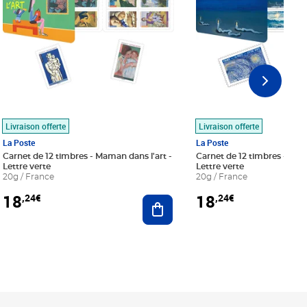
Livraison offerte
Livraison offerte
La Poste
La Poste
Carnet de 12 timbres - Maman dans l'art -
Carnet de 12 timbres - Le bl
Lettre verte
Lettre verte
20g / France
20g / France
18
18
,24€
,24€
r au panier
Ajouter au panier