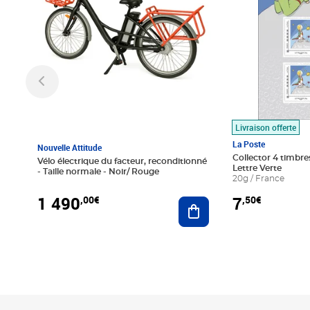
Livraison offerte
La Poste
Nouvelle Attitude
Collector 4 timbres
Vélo électrique du facteur, reconditionné
Lettre Verte
- Taille normale - Noir/ Rouge
20g / France
1 490
7
,00€
,50€
Ajouter au panier