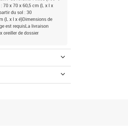
 70 x 70 x 60,5 cm (L x l x
rtir du sol : 30
m (L x l x é)Dimensions de
age est requisLa livraison
 oreiller de dossier