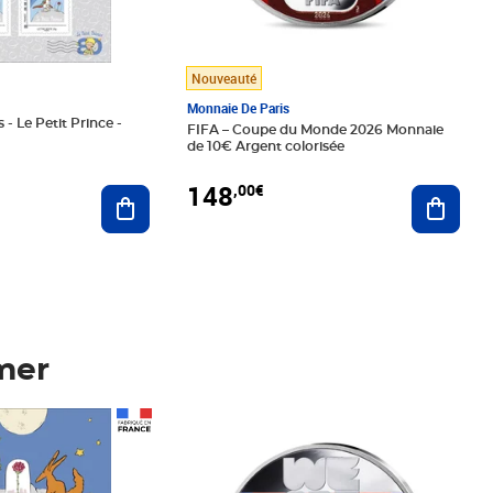
Nouveauté
Monnaie De Paris
 - Le Petit Prince -
FIFA – Coupe du Monde 2026 Monnaie
de 10€ Argent colorisée
148
,00€
Ajouter au panier
Ajoute
mer
Prix 148,00€