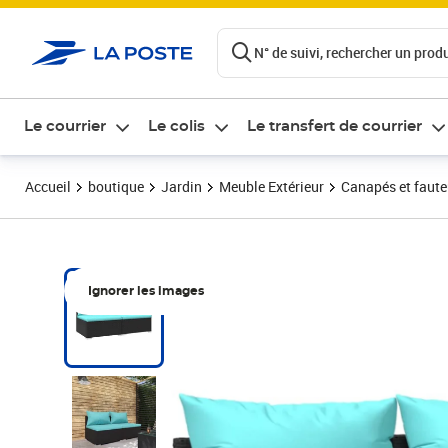
ontenu de la page
N° de suivi, rechercher un produi
Le courrier
Le colis
Le transfert de courrier
Accueil
boutique
Jardin
Meuble Extérieur
Canapés et fauteu
Ignorer les images