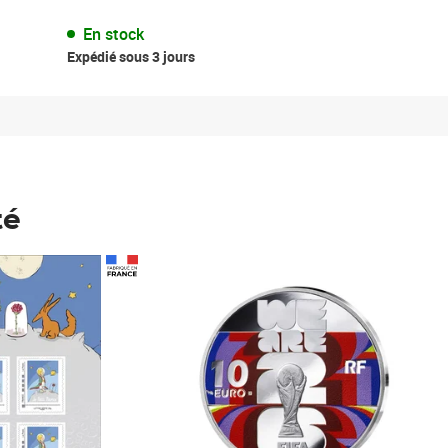
En stock
Expédié sous 3 jours
té
Prix 148,00€