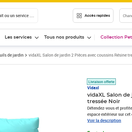
t ou un service ....
Chang
Accès rapides
Les services
Tous nos produits
Collection Pet
ils de jardin
vidaXL Salon de jardin 2 Pièces avec coussins Résine tr
Prix barré 201,99 €
Prix 191,89€
Livraison offerte
Vidaxl
vidaXL Salon de 
tressée Noir
Détendez-vous et profit
espace extérieur sur cet
Design modulaire : ce de
Voir la description
disposition ou de le co