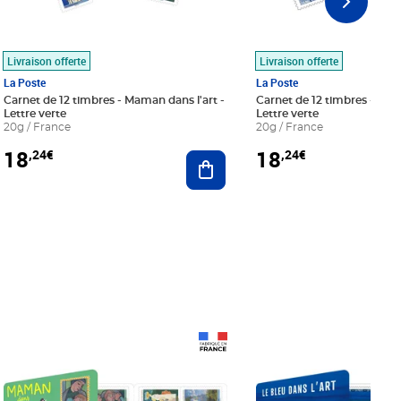
Livraison offerte
Livraison offerte
La Poste
La Poste
Carnet de 12 timbres - Maman dans l'art -
Carnet de 12 timbres - Le bl
Lettre verte
Lettre verte
20g / France
20g / France
18
18
,24€
,24€
r au panier
Ajouter au panier
Prix 18,24€
Prix 18,24€