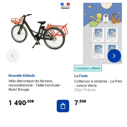
Prix 1 490,00€
Prix 7,50€
Livraison offerte
Nouvelle Attitude
La Poste
Vélo électrique du facteur,
Collector 4 timbres - Le Petit P
reconditionné - Taille normale -
- Lettre Verte
Noir/ Rouge
20g / France
1 490
7
,00€
,50€
Ajouter au panier