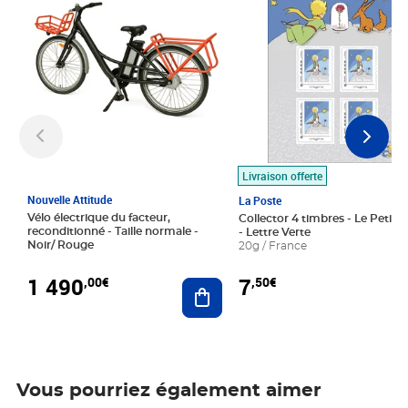
Livraison offerte
Nouvelle Attitude
La Poste
Vélo électrique du facteur,
Collector 4 timbres - Le Petit P
reconditionné - Taille normale -
- Lettre Verte
Noir/ Rouge
20g / France
1 490
7
,00€
,50€
Ajouter au panier
Vous pourriez également aimer