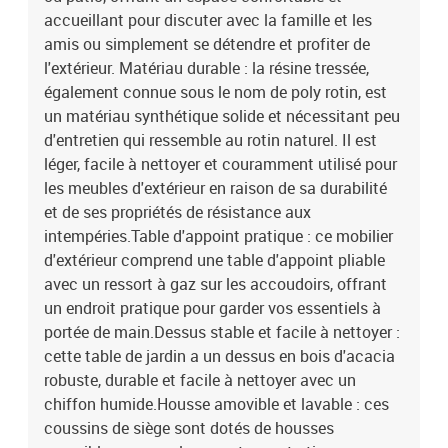
cmDimensions de la table d'appoint : 25 x 23 cm (L x l)Table
accueillant pour discuter avec la famille et les
:Couleur : noirMatériau : résine tressée, acier enduit de poudre,
amis ou simplement se détendre et profiter de
bois d'acacia massif avec finition à l'huileDimensions : 55 x 55 x
l'extérieur. Matériau durable : la résine tressée,
37 cm (L x l x H)Coussin :Couleur : noirMatériau de la couverture :
également connue sous le nom de poly rotin, est
tissu (100 % polyester)Matériau de remplissage du coussin de
un matériau synthétique solide et nécessitant peu
siège : mousseMatériau de remplissage du coussin de dossier :
fibre de cotonDimensions du coussin de siège : 55 x 55 x 3 cm (l x
d'entretien qui ressemble au rotin naturel. Il est
P x é)Dimensions du coussin de dossier : 55 x 45 x 13 cm (L x l x
léger, facile à nettoyer et couramment utilisé pour
é)La livraison contient :1 x canapé d'angle6 x siège central4 x
les meubles d'extérieur en raison de sa durabilité
canapé avec accoudoirs1 x table de jardin12 x coussin de
et de ses propriétés de résistance aux
dossier11 x coussin de siège avec housse amovible et lavable
intempéries.Table d'appoint pratique : ce mobilier
d'extérieur comprend une table d'appoint pliable
avec un ressort à gaz sur les accoudoirs, offrant
un endroit pratique pour garder vos essentiels à
portée de main.Dessus stable et facile à nettoyer :
cette table de jardin a un dessus en bois d'acacia
robuste, durable et facile à nettoyer avec un
chiffon humide.Housse amovible et lavable : ces
coussins de siège sont dotés de housses