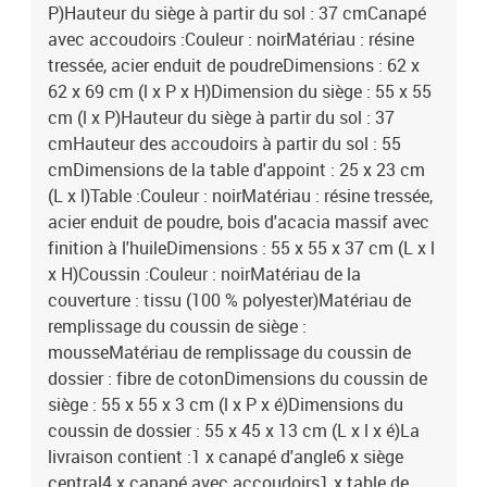
P)Hauteur du siège à partir du sol : 37 cmCanapé
avec accoudoirs :Couleur : noirMatériau : résine
tressée, acier enduit de poudreDimensions : 62 x
62 x 69 cm (l x P x H)Dimension du siège : 55 x 55
cm (l x P)Hauteur du siège à partir du sol : 37
cmHauteur des accoudoirs à partir du sol : 55
cmDimensions de la table d'appoint : 25 x 23 cm
(L x l)Table :Couleur : noirMatériau : résine tressée,
acier enduit de poudre, bois d'acacia massif avec
finition à l'huileDimensions : 55 x 55 x 37 cm (L x l
x H)Coussin :Couleur : noirMatériau de la
couverture : tissu (100 % polyester)Matériau de
remplissage du coussin de siège :
mousseMatériau de remplissage du coussin de
dossier : fibre de cotonDimensions du coussin de
siège : 55 x 55 x 3 cm (l x P x é)Dimensions du
coussin de dossier : 55 x 45 x 13 cm (L x l x é)La
livraison contient :1 x canapé d'angle6 x siège
central4 x canapé avec accoudoirs1 x table de