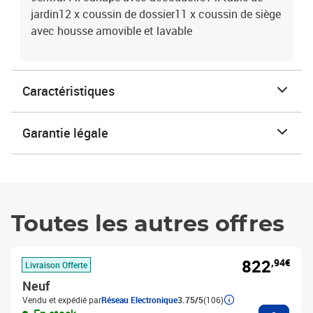
jardin12 x coussin de dossier11 x coussin de siège
avec housse amovible et lavable
Caractéristiques
Garantie légale
Toutes les autres offres
822
,94€
Livraison Offerte
Neuf
Vendu et expédié par
Réseau Electronique
3.75/5
(106)
Ajouter