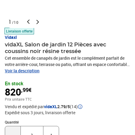
1
/10
Livraison offerte
Vidaxl
vidaXL Salon de jardin 12 Pièces avec
coussins noir résine tressée
Cet ensemble de canapés de jardin est le complément parfait de
votre arrière-cour, terrasse ou patio, offrant un espace confortable
et accueillant pour discuter avec la famille et les amis ou
Voir la description
simplement se détendre et profiter de l'extérieur. Matériau durable :
En stock
la résine tressée, également connue sous le nom de poly rotin, est
820
,99€
un matériau synthétique solide et nécessitant peu d'entretien qui
ressemble au rotin naturel. Il est léger, facile à nettoyer et
Prix unitaire TTC
couramment utilisé pour les meubles d'extérieur en raison de sa
Vendu et expédié par
vidaXL
2.79/5
(14)
durabilité et de ses propriétés de résistance aux intempéries.Table
Expédié sous 3 jours
livraison offerte
d'appoint pratique : ce mobilier d'extérieur comprend une table
d'appoint pliable avec un ressort à gaz sur les accoudoirs, offrant
Quantité : 1
Quantité
un endroit pratique pour garder vos essentiels à portée de
main.Dessus stable et facile à nettoyer : cette table de jardin a un