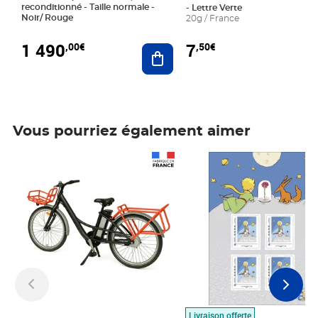
reconditionné - Taille normale -
- Lettre Verte
Noir/ Rouge
20g / France
1 490
7
,00€
,50€
Ajouter au panier
Vous pourriez également aimer
Prix 1 490,00€
Prix 7,50€
Livraison offerte