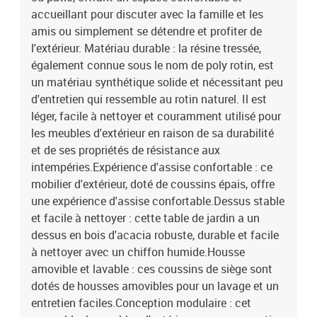
du coussin de dossier : fibre de cotonDimensions du coussin de
accueillant pour discuter avec la famille et les
siège : 55 x 55 x 3 cm (l x P x é)Dimensions du coussin de dossier :
amis ou simplement se détendre et profiter de
55 x 45 x 13 cm (L x l x é)La livraison contient :1 x table de jardin7
l'extérieur. Matériau durable : la résine tressée,
x canapé d'angle4 x canapé de centre18 x coussin de dossier11 x
également connue sous le nom de poly rotin, est
coussin de siège avec housse amovible et lavable
un matériau synthétique solide et nécessitant peu
d'entretien qui ressemble au rotin naturel. Il est
léger, facile à nettoyer et couramment utilisé pour
les meubles d'extérieur en raison de sa durabilité
et de ses propriétés de résistance aux
intempéries.Expérience d'assise confortable : ce
mobilier d'extérieur, doté de coussins épais, offre
une expérience d'assise confortable.Dessus stable
et facile à nettoyer : cette table de jardin a un
dessus en bois d'acacia robuste, durable et facile
à nettoyer avec un chiffon humide.Housse
amovible et lavable : ces coussins de siège sont
dotés de housses amovibles pour un lavage et un
entretien faciles.Conception modulaire : cet