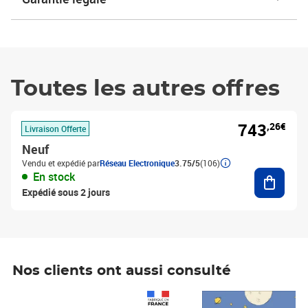
Toutes les autres offres
743
,26€
Livraison Offerte
Neuf
Vendu et expédié par
Réseau Electronique
3.75/5
(106)
Ajouter
En stock
Expédié sous 2 jours
Nos clients ont aussi consulté
Prix 1 490,00€
Prix 7,50€