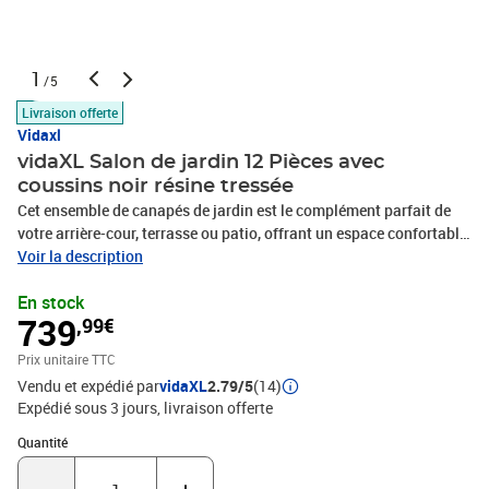
1
/5
Livraison offerte
Vidaxl
vidaXL Salon de jardin 12 Pièces avec
coussins noir résine tressée
Cet ensemble de canapés de jardin est le complément parfait de
votre arrière-cour, terrasse ou patio, offrant un espace confortable
et accueillant pour discuter avec la famille et les amis ou
Voir la description
simplement se détendre et profiter de l'extérieur. Matériau durable :
En stock
la résine tressée, également connue sous le nom de poly rotin, est
739
,99€
un matériau synthétique solide et nécessitant peu d'entretien qui
ressemble au rotin naturel. Il est léger, facile à nettoyer et
Prix unitaire TTC
couramment utilisé pour les meubles d'extérieur en raison de sa
Vendu et expédié par
vidaXL
2.79/5
(14)
durabilité et de ses propriétés de résistance aux
Expédié sous 3 jours
livraison offerte
intempéries.Expérience d'assise confortable : ce mobilier
d'extérieur, doté de coussins épais, offre une expérience d'assise
Quantité : 1
Quantité
confortable.Dessus stable et facile à nettoyer : cette table de
jardin a un dessus en bois d'acacia robuste, durable et facile à