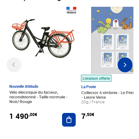
Prix 1 490,00€
Prix 7,50€
Livraison offerte
Nouvelle Attitude
La Poste
Vélo électrique du facteur,
Collector 4 timbres - Le Petit P
reconditionné - Taille normale -
- Lettre Verte
Noir/ Rouge
20g / France
1 490
7
,00€
,50€
Ajouter au panier