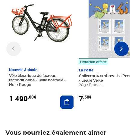
Livraison offerte
Nouvelle Attitude
La Poste
Vélo électrique du facteur,
Collector 4 timbres - Le Petit P
reconditionné - Taille normale -
- Lettre Verte
Noir/ Rouge
20g / France
1 490
7
,00€
,50€
Ajouter au panier
Vous pourriez également aimer