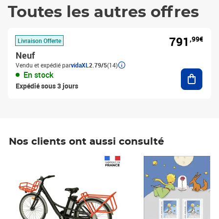
Toutes les autres offres
791
,99€
Livraison Offerte
Neuf
Vendu et expédié par
vidaXL
2.79/5
(14)
Ajouter
En stock
Expédié sous 3 jours
Nos clients ont aussi consulté
Prix 1 490,00€
Prix 7,50€