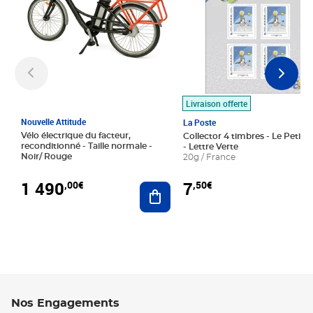
Livraison offerte
Nouvelle Attitude
La Poste
Vélo électrique du facteur,
Collector 4 timbres - Le Petit P
reconditionné - Taille normale -
- Lettre Verte
Noir/ Rouge
20g / France
1 490
7
,00€
,50€
Ajouter au panier
Nos Engagements