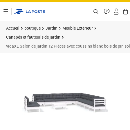
ontenu de la page
Accueil
boutique
Jardin
Meuble Extérieur
Canapés et fauteuils de jardin
vidaXL Salon de jardin 12 Pièces avec coussins blanc bois de pin so
Prix barré 1047,99 €
Prix 791,89€
Prix 7