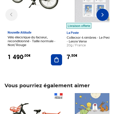
Livraison offerte
Nouvelle Attitude
La Poste
Vélo électrique du facteur,
Collector 4 timbres - Le Petit P
reconditionné - Taille normale -
- Lettre Verte
Noir/ Rouge
20g / France
1 490
7
,00€
,50€
Ajouter au panier
Vous pourriez également aimer
Prix 1 490,00€
Prix 7,50€