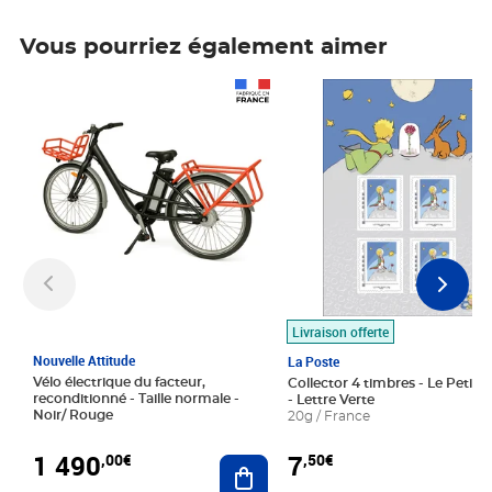
Vous pourriez également aimer
Prix 1 490,00€
Prix 7,50€
Livraison offerte
Nouvelle Attitude
La Poste
Vélo électrique du facteur,
Collector 4 timbres - Le Petit P
reconditionné - Taille normale -
- Lettre Verte
Noir/ Rouge
20g / France
1 490
7
,00€
,50€
Ajouter au panier