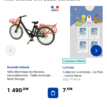
Prix 1 490,00€
Prix 7,50€
Livraison offerte
Nouvelle Attitude
La Poste
Vélo électrique du facteur,
Collector 4 timbres - Le Petit P
reconditionné - Taille normale -
- Lettre Verte
Noir/ Rouge
20g / France
1 490
7
,00€
,50€
Ajouter au panier