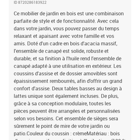
ID 8720286183922
table : 68 x 68 x 29 cm (L x l x H)Dimensions du canapé d'angle : 70
x 70 x 60 cm (l x P x H)Dimensions du canapé central : 68 x 70 x 60
Ce mobilier de jardin en bois est une combinaison
cm (l x P x H)Dimensions de repose-pied : 68 x 68 x 29 cm (L x l x
parfaite de style et de fonctionnalité. Avec cela
H)Résistance aux intempériesPour un usage
dans votre jardin, vous pouvez passer du temps
extérieurL'assemblage est requisLa livraison contient :2 x table3 x
relaxant et apaisant avec votre famille et vos
canapé d'angle5 x canapé central2 x repose-pied10 x coussin de
amis. Doté d'un cadre en bois d'acacia massif,
siège11 x coussin de dossier
l'ensemble de canapé est solide, robuste et
durable; et sa finition à l'huile rend l'ensemble de
canapé adapté à une utilisation en extérieur. Les
coussins d'assise et de dossier amovibles sont
épaississement rembourrés, afin d'offrir un grand
confort d'assise. Deux tables basses au design à
lattes unique sont également incluses. De plus,
grâce à sa conception modulaire, toutes les
pièces peuvent être arrangées et personnalisées
selon vos besoins. Cet ensemble de sièges sera
sûrement le point de mire de votre jardin ou
patio.Couleur du coussin : crèmeMatériau : bois