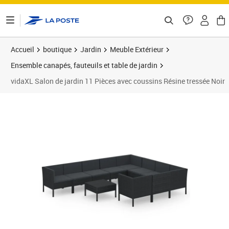
ontenu de la page
Accueil
boutique
Jardin
Meuble Extérieur
Ensemble canapés, fauteuils et table de jardin
vidaXL Salon de jardin 11 Pièces avec coussins Résine tressée Noir
Prix 641,89€
Prix 6