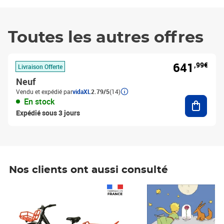
Toutes les autres offres
641
,99€
Livraison Offerte
Neuf
Vendu et expédié par
vidaXL
2.79/5
(14)
Ajouter
En stock
Expédié sous 3 jours
Nos clients ont aussi consulté
Prix 1 490,00€
Prix 7,50€