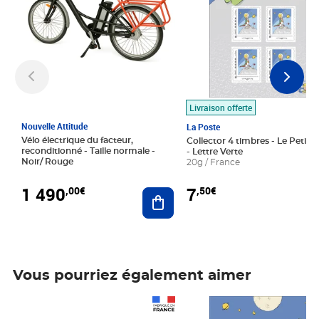
Livraison offerte
Nouvelle Attitude
La Poste
Vélo électrique du facteur,
Collector 4 timbres - Le Petit P
reconditionné - Taille normale -
- Lettre Verte
Noir/ Rouge
20g / France
1 490
7
,00€
,50€
Ajouter au panier
Vous pourriez également aimer
Prix 1 490,00€
Prix 7,50€