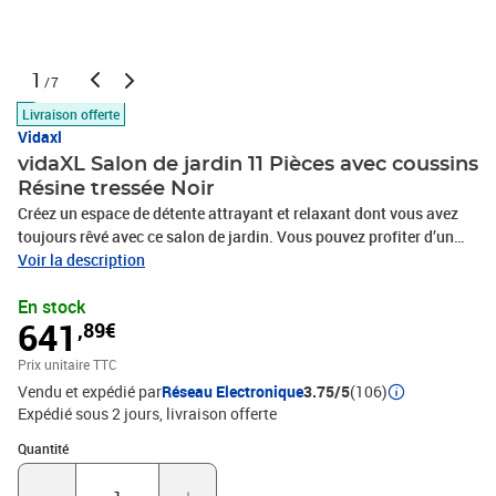
1
/7
Livraison offerte
Vidaxl
vidaXL Salon de jardin 11 Pièces avec coussins
Résine tressée Noir
Créez un espace de détente attrayant et relaxant dont vous avez
toujours rêvé avec ce salon de jardin. Vous pouvez profiter d’un
après-midi ensoleillé ou d'une soirée d'été relaxante avec votre
Voir la description
famille et vos amis grâce à cet ensemble de meubles de jardin !
En stock
Avec de la résine tressée résistante aux intempéries, l'ensemble de
641
,89€
meubles d'extérieur est facile à nettoyer et à entretenir. Le cadre en
acier enduit de poudre l'ensemble de salon de patio stable et
Prix unitaire TTC
solide. Équipé de coussins épais et moelleux, ce salon de jardin
Vendu et expédié par
Réseau Electronique
3.75/5
(106)
offrira un confort d’assise ultime. Les housses en polyester, faciles
Expédié sous 2 jours
livraison offerte
à nettoyer, peuvent être retirées et lavées. De plus, grâce à leur
conception légère et modulaire, vous pouvez déplacer cet
Quantité : 1
Quantité
ensemble dans votre maison avec une grande facilité. Remarque :
afin de prolonger la durée de vie des meubles d'extérieur, nous vous