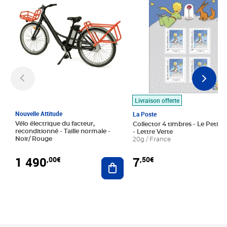
Livraison offerte
Nouvelle Attitude
La Poste
Vélo électrique du facteur,
Collector 4 timbres - Le Petit P
reconditionné - Taille normale -
- Lettre Verte
Noir/ Rouge
20g / France
1 490
7
,00€
,50€
Ajouter au panier