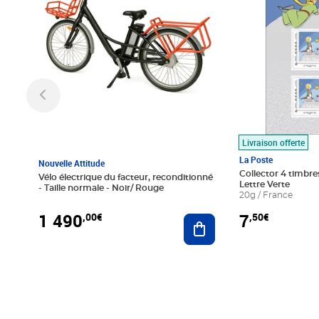
Livraison offerte
La Poste
Nouvelle Attitude
Collector 4 timbres
Vélo électrique du facteur, reconditionné
Lettre Verte
- Taille normale - Noir/ Rouge
20g / France
1 490
7
,00€
,50€
Ajouter au panier