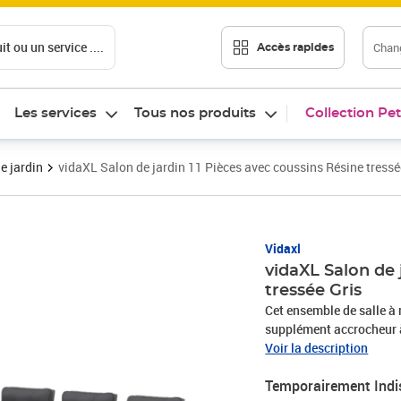
t ou un service ....
Chang
Accès rapides
Les services
Tous nos produits
Collection Pet
e jardin
vidaXL Salon de jardin 11 Pièces avec coussins Résine tressé
Vidaxl
vidaXL Salon de 
tressée Gris
Cet ensemble de salle à 
supplément accrocheur à
jardin est doté d'un cadr
Voir la description
résine tressée rend cet e
Temporairement Indi
et adapté à une utilisatio