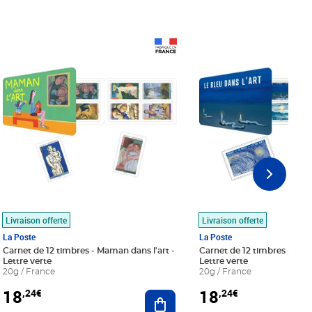
Prix 18,24€
Prix 18,24€
Livraison offerte
Livraison offerte
La Poste
La Poste
Carnet de 12 timbres - Maman dans l'art -
Carnet de 12 timbres - Le bl
Lettre verte
Lettre verte
20g / France
20g / France
18
18
,24€
,24€
r au panier
Ajouter au panier