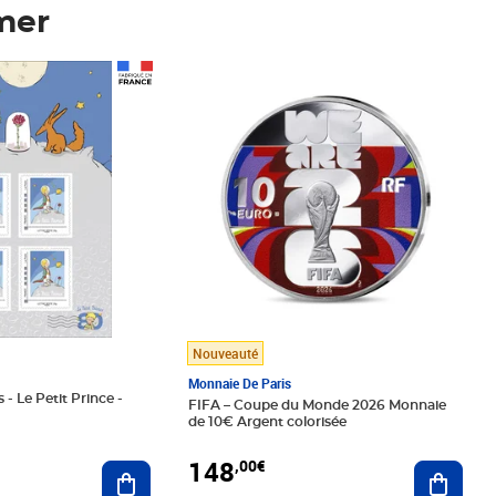
mer
Prix 148,00€
Nouveauté
Monnaie De Paris
 - Le Petit Prince -
FIFA – Coupe du Monde 2026 Monnaie
de 10€ Argent colorisée
148
,00€
Ajouter au panier
Ajoute