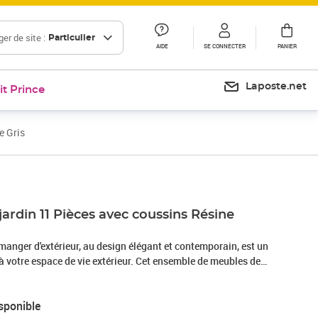
er de site :
Particulier
AIDE
SE CONNECTER
PANIER
Laposte.net
it Prince
e Gris
jardin 11 Pièces avec coussins Résine
manger d'extérieur, au design élégant et contemporain, est un
 votre espace de vie extérieur. Cet ensemble de meubles de
e robuste en acier enduit de poudre, très stable et durable. La
nsemble de salle à manger facile à nettoyer, résistant à l'usure
sponible
n à l'extérieur. Le dessus de table en verre est facile à