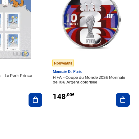
Nouveauté
Monnaie De Paris
 - Le Petit Prince -
FIFA – Coupe du Monde 2026 Monnaie
de 10€ Argent colorisée
148
,00€
Ajouter au panier
Ajoute