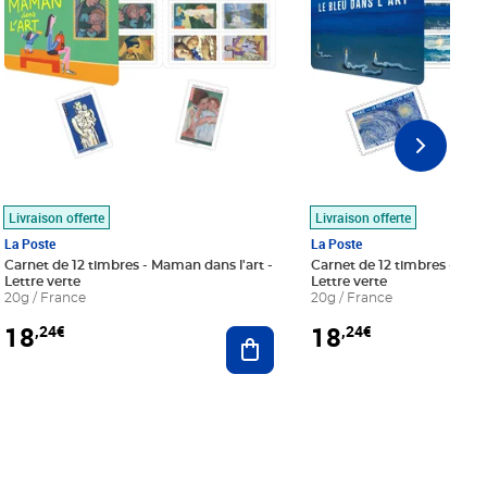
Livraison offerte
Livraison offerte
La Poste
La Poste
Carnet de 12 timbres - Maman dans l'art -
Carnet de 12 timbres - Le bl
Lettre verte
Lettre verte
20g / France
20g / France
18
18
,24€
,24€
r au panier
Ajouter au panier