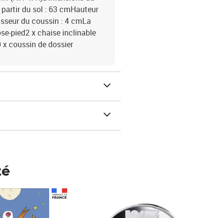
 partir du sol : 63 cmHauteur
aisseur du coussin : 4 cmLa
ose-pied2 x chaise inclinable
 x coussin de dossier
té
Prix 148,00€