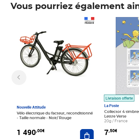
Vous pourriez également ai
Prix 1 490,00€
Prix 7,50€
Livraison offerte
La Poste
Nouvelle Attitude
Collector 4 timbres
Vélo électrique du facteur, reconditionné
Lettre Verte
- Taille normale - Noir/ Rouge
20g / France
1 490
7
,00€
,50€
Ajouter au panier