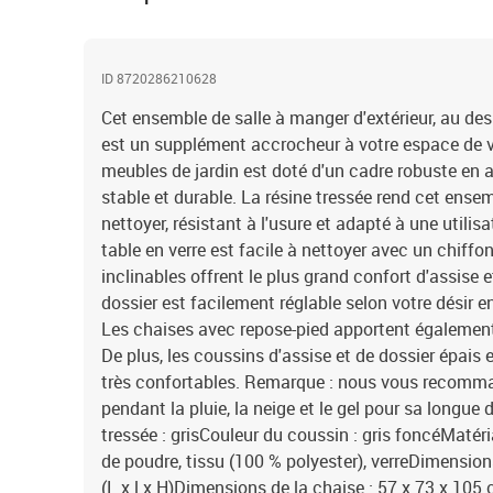
ID 8720286210628
Cet ensemble de salle à manger d'extérieur, au de
est un supplément accrocheur à votre espace de vi
meubles de jardin est doté d'un cadre robuste en a
stable et durable. La résine tressée rend cet ense
nettoyer, résistant à l'usure et adapté à une utilisa
table en verre est facile à nettoyer avec un chiff
inclinables offrent le plus grand confort d'assise e
dossier est facilement réglable selon votre désir e
Les chaises avec repose-pied apportent égalemen
De plus, les coussins d'assise et de dossier épais
très confortables. Remarque : nous vous recomma
pendant la pluie, la neige et le gel pour sa longue 
tressée : grisCouleur du coussin : gris foncéMatéria
de poudre, tissu (100 % polyester), verreDimension
(L x l x H)Dimensions de la chaise : 57 x 73 x 105