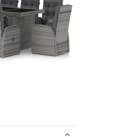
nettoyer avec un chiffon
d'assise et un excellent 
utilisant le bouton au 
confort supplémentaire. 
sont également très confortables. Remarque : nous vous 
l'ensemble pendant la plu
résine tressée : grisCoul
enduit de poudre, tissu 
cm (L x l x H)Dimensions
siège : 47 x 53 cm (l x 
siège à partir du sol (s
contient :8 x fauteuil i
pieds1 x table10 x couss