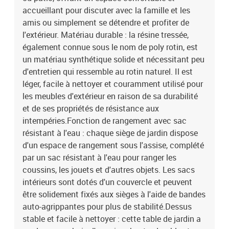
enduit de poudreDimensions : 65,5 x 62 x 69 cm (l x P x
accueillant pour discuter avec la famille et les
H)Dimension du siège : 55 x 55 cm (l x P)Hauteur du siège à partir
amis ou simplement se détendre et profiter de
du sol : 37 cmHauteur des accoudoirs à partir du sol : 55 cmTable
l'extérieur. Matériau durable : la résine tressée,
:Couleur : noirMatériau : résine tressée, acier enduit de poudre,
également connue sous le nom de poly rotin, est
bois d'acacia massif avec finition à l'huileDimensions : 55 x 55 x
un matériau synthétique solide et nécessitant peu
37 cm (L x l x H)Coussin :Couleur : blanc crème Matériau de la
couverture : tissu (100 % polyester)Matériau de remplissage du
d'entretien qui ressemble au rotin naturel. Il est
coussin de siège : mousseMatériau de remplissage du coussin de
léger, facile à nettoyer et couramment utilisé pour
dossier : fibre de cotonDimensions du coussin de siège : 55 x 55 x
les meubles d'extérieur en raison de sa durabilité
3 cm (l x P x é)Dimensions du coussin de dossier : 55 x 45 x 13 cm
et de ses propriétés de résistance aux
(L x l x é)La livraison contient :2 x siège d'angle avec fonction de
intempéries.Fonction de rangement avec sac
rangement et sac résistant à l'eau6 x siège central incluant une
résistant à l'eau : chaque siège de jardin dispose
fonction de rangement avec un sac résistant à l'eau2 x canapé
d'un espace de rangement sous l'assise, complété
d'accoudoir avec fonction de rangement et sac résistant à l'eau1 x
table de jardin12 x coussin de dossier10 x coussin de siège avec
par un sac résistant à l'eau pour ranger les
housse amovible et lavable
coussins, les jouets et d'autres objets. Les sacs
intérieurs sont dotés d'un couvercle et peuvent
être solidement fixés aux sièges à l'aide de bandes
auto-agrippantes pour plus de stabilité.Dessus
stable et facile à nettoyer : cette table de jardin a