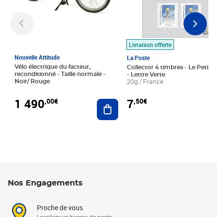
Livraison offerte
Nouvelle Attitude
La Poste
Vélo électrique du facteur,
Collector 4 timbres - Le Petit P
reconditionné - Taille normale -
- Lettre Verte
Noir/ Rouge
20g / France
1 490
7
,00€
,50€
Ajouter au panier
Nos Engagements
Proche de vous