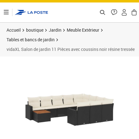
ontenu de la page
Accueil
boutique
Jardin
Meuble Extérieur
Tables et bancs de jardin
vidaXL Salon de jardin 11 Pièces avec coussins noir résine tressée
Prix 618,89€
Prix 6