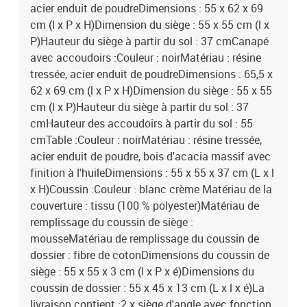
acier enduit de poudreDimensions : 55 x 62 x 69
cm (l x P x H)Dimension du siège : 55 x 55 cm (l x
P)Hauteur du siège à partir du sol : 37 cmCanapé
avec accoudoirs :Couleur : noirMatériau : résine
tressée, acier enduit de poudreDimensions : 65,5 x
62 x 69 cm (l x P x H)Dimension du siège : 55 x 55
cm (l x P)Hauteur du siège à partir du sol : 37
cmHauteur des accoudoirs à partir du sol : 55
cmTable :Couleur : noirMatériau : résine tressée,
acier enduit de poudre, bois d'acacia massif avec
finition à l'huileDimensions : 55 x 55 x 37 cm (L x l
x H)Coussin :Couleur : blanc crème Matériau de la
couverture : tissu (100 % polyester)Matériau de
remplissage du coussin de siège :
mousseMatériau de remplissage du coussin de
dossier : fibre de cotonDimensions du coussin de
siège : 55 x 55 x 3 cm (l x P x é)Dimensions du
coussin de dossier : 55 x 45 x 13 cm (L x l x é)La
livraison contient :2 x siège d'angle avec fonction