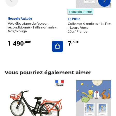
Livraison offerte
Nouvelle Attitude
La Poste
Vélo électrique du facteur,
Collector 4 timbres - Le Petit P
reconditionné - Taille normale -
- Lettre Verte
Noir/ Rouge
20g / France
1 490
7
,00€
,50€
Ajouter au panier
Vous pourriez également aimer
Prix 1 490,00€
Prix 7,50€