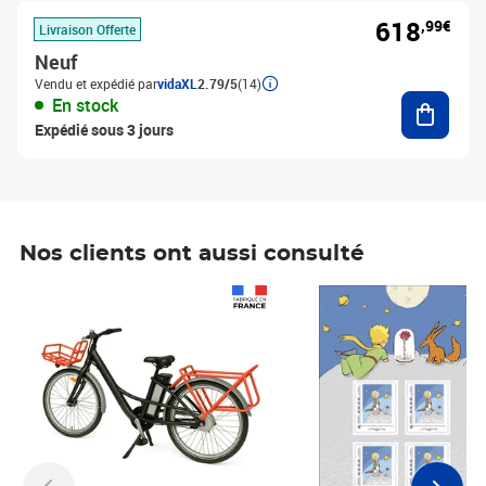
618
,99€
Livraison Offerte
Neuf
Vendu et expédié par
vidaXL
2.79/5
(14)
Ajouter
En stock
Expédié sous 3 jours
Nos clients ont aussi consulté
Prix 1 490,00€
Prix 7,50€