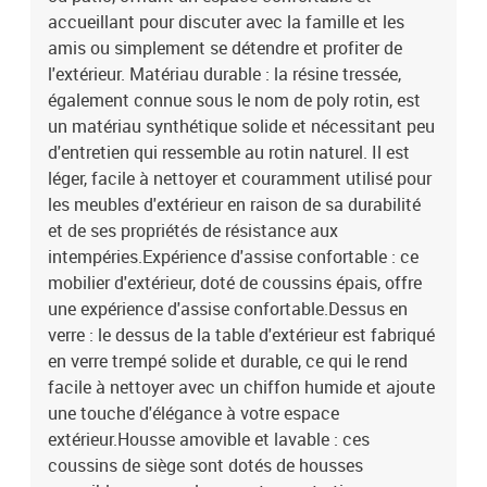
mousseMatériau de remplissage du coussin de dossier : fibre de
accueillant pour discuter avec la famille et les
cotonDimensions du coussin de siège : 55 x 55 x 3 cm (l x P x
amis ou simplement se détendre et profiter de
é)Dimensions du coussin de dossier : 55 x 45 x 13 cm (L x l x é)La
l'extérieur. Matériau durable : la résine tressée,
livraison contient :6 x siège central4 x siège d'angle1 x table de
également connue sous le nom de poly rotin, est
jardin10 x coussin de siège avec housse amovible et lavable14 x
un matériau synthétique solide et nécessitant peu
coussin de dossier
d'entretien qui ressemble au rotin naturel. Il est
léger, facile à nettoyer et couramment utilisé pour
les meubles d'extérieur en raison de sa durabilité
et de ses propriétés de résistance aux
intempéries.Expérience d'assise confortable : ce
mobilier d'extérieur, doté de coussins épais, offre
une expérience d'assise confortable.Dessus en
verre : le dessus de la table d'extérieur est fabriqué
en verre trempé solide et durable, ce qui le rend
facile à nettoyer avec un chiffon humide et ajoute
une touche d'élégance à votre espace
extérieur.Housse amovible et lavable : ces
coussins de siège sont dotés de housses