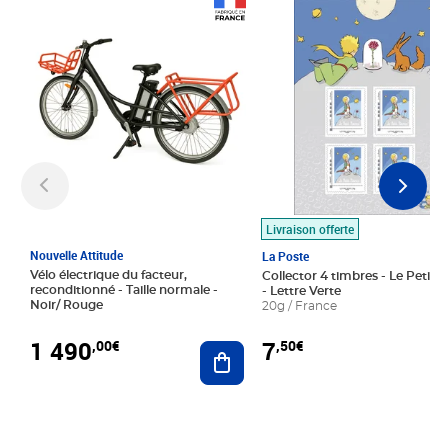
Prix 1 490,00€
Prix 7,50€
Livraison offerte
Nouvelle Attitude
La Poste
Vélo électrique du facteur,
Collector 4 timbres - Le Petit P
reconditionné - Taille normale -
- Lettre Verte
Noir/ Rouge
20g / France
1 490
7
,00€
,50€
Ajouter au panier