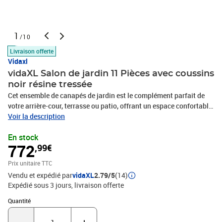
1
/10
Livraison offerte
Vidaxl
vidaXL Salon de jardin 11 Pièces avec coussins
noir résine tressée
Cet ensemble de canapés de jardin est le complément parfait de
votre arrière-cour, terrasse ou patio, offrant un espace confortable
et accueillant pour discuter avec la famille et les amis ou
Voir la description
simplement se détendre et profiter de l'extérieur. Matériau durable :
En stock
la résine tressée, également connue sous le nom de poly rotin, est
772
,99€
un matériau synthétique solide et nécessitant peu d'entretien qui
ressemble au rotin naturel. Il est léger, facile à nettoyer et
Prix unitaire TTC
couramment utilisé pour les meubles d'extérieur en raison de sa
Vendu et expédié par
vidaXL
2.79/5
(14)
durabilité et de ses propriétés de résistance aux
Expédié sous 3 jours
livraison offerte
intempéries.Expérience d'assise confortable : ce mobilier
d'extérieur, doté de coussins épais, offre une expérience d'assise
Quantité : 1
Quantité
confortable.Dessus en verre : le dessus de la table d'extérieur est
fabriqué en verre trempé solide et durable, ce qui le rend facile à