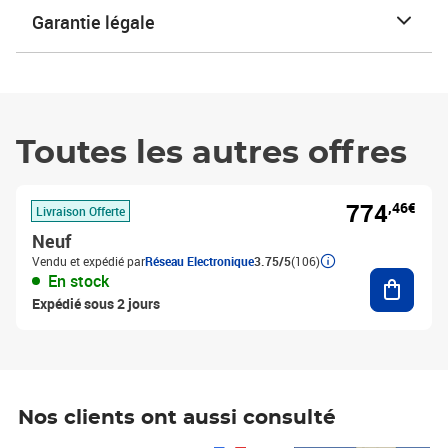
Garantie légale
Toutes les autres offres
774
,46€
Livraison Offerte
Neuf
Vendu et expédié par
Réseau Electronique
3.75/5
(106)
Ajouter
En stock
Expédié sous 2 jours
Nos clients ont aussi consulté