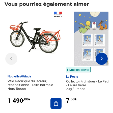
Vous pourriez également aimer
Prix 1 490,00€
Prix 7,50€
Livraison offerte
Nouvelle Attitude
La Poste
Vélo électrique du facteur,
Collector 4 timbres - Le Petit P
reconditionné - Taille normale -
- Lettre Verte
Noir/ Rouge
20g / France
1 490
7
,00€
,50€
Ajouter au panier