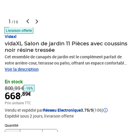
1
/10
Livraison offerte
Vidaxl
vidaXL Salon de jardin 11 Pièces avec coussins
noir résine tressée
Cet ensemble de canapés de jardin est le complément parfait de
votre arrière-cour, terrasse ou patio, offrant un espace confortable
et accueillant pour discuter avec la famille et les amis ou
Voir la description
simplement se détendre et profiter de l'extérieur. Matériau durable :
En stock
la résine tressée, également connue sous le nom de poly rotin, est
800,99 €
un matériau synthétique solide et nécessitant peu d'entretien qui
-16%
668
,89€
ressemble au rotin naturel. Il est léger, facile à nettoyer et
couramment utilisé pour les meubles d'extérieur en raison de sa
Prix unitaire TTC
durabilité et de ses propriétés de résistance aux
Vendu et expédié par
Réseau Electronique
3.75/5
(106)
intempéries.Housse amovible et lavable : ces coussins de siège
Expédié sous 2 jours
livraison offerte
sont dotés de housses amovibles pour un lavage et un entretien
Quantité : 1
faciles.Cadre robuste et stable : le cadre en acier enduit de poudre
Quantité
assure la solidité et la stabilité du meuble de jardin pour une