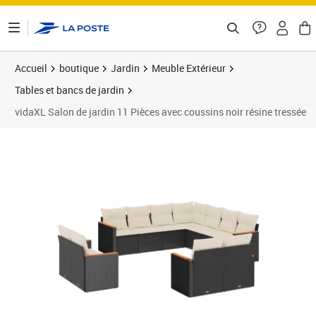
ontenu de la page
Accueil
boutique
Jardin
Meuble Extérieur
Tables et bancs de jardin
vidaXL Salon de jardin 11 Pièces avec coussins noir résine tressée
Prix barré 800,99 €
Prix 668,89€
Prix 6