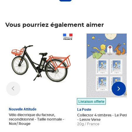
Vous pourriez également aimer
Prix 1 490,00€
Prix 7,50€
Livraison offerte
Nouvelle Attitude
La Poste
Vélo électrique du facteur,
Collector 4 timbres - Le Petit P
reconditionné - Taille normale -
- Lettre Verte
Noir/ Rouge
20g / France