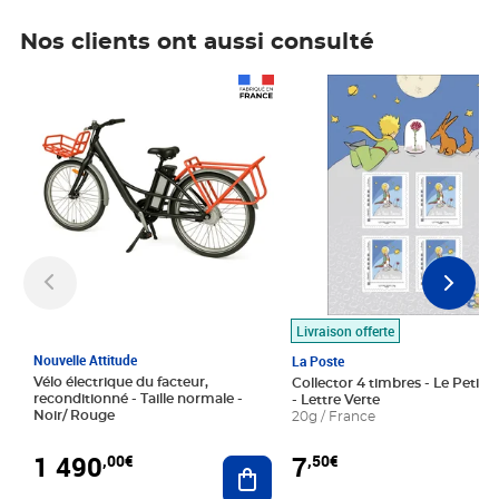
Nos clients ont aussi consulté
Prix 1 490,00€
Prix 7,50€
Livraison offerte
Nouvelle Attitude
La Poste
Vélo électrique du facteur,
Collector 4 timbres - Le Petit P
reconditionné - Taille normale -
- Lettre Verte
Noir/ Rouge
20g / France
1 490
7
,00€
,50€
Ajouter au panier