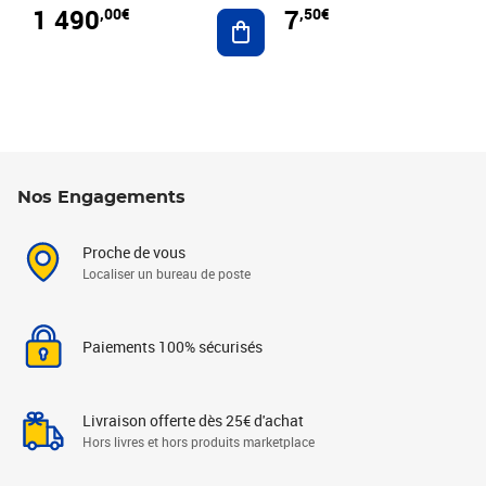
1 490
7
,00€
,50€
Ajouter au panier
Nos Engagements
Proche de vous
Localiser un bureau de poste
Paiements 100% sécurisés
Livraison offerte dès 25€ d'achat
Hors livres et hors produits marketplace