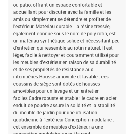
cotonDimensions du coussin de siège : 55 x 55 x 3 cm (l x P x
ou patio, offrant un espace confortable et
é)Dimensions du coussin de dossier : 55 x 45 x 13 cm (L x l x é)La
accueillant pour discuter avec la famille et les
livraison contient :1 x siège d'angle avec fonction de rangement et
amis ou simplement se détendre et profiter de
sac résistant à l'eau4 x siège central incluant une fonction de
l'extérieur. Matériau durable : la résine tressée,
rangement avec un sac résistant à l'eau6 x canapé d'accoudoir
également connue sous le nom de poly rotin, est
avec fonction de rangement et sac résistant à l'eau12 x coussin de
un matériau synthétique solide et nécessitant peu
dossier11 x coussin de siège avec housse amovible et lavable
d'entretien qui ressemble au rotin naturel. Il est
léger, facile à nettoyer et couramment utilisé pour
les meubles d'extérieur en raison de sa durabilité
et de ses propriétés de résistance aux
intempéries.Housse amovible et lavable : ces
coussins de siège sont dotés de housses
amovibles pour un lavage et un entretien
faciles.Cadre robuste et stable : le cadre en acier
enduit de poudre assure la solidité et la stabilité
du meuble de jardin pour une utilisation
quotidienne à l'extérieur.Conception modulaire :
cet ensemble de meubles d'extérieur a une