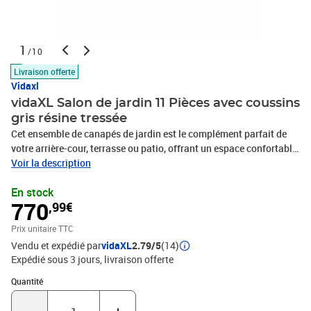
1
/10
Livraison offerte
Vidaxl
vidaXL Salon de jardin 11 Pièces avec coussins
gris résine tressée
Cet ensemble de canapés de jardin est le complément parfait de
votre arrière-cour, terrasse ou patio, offrant un espace confortable
et accueillant pour discuter avec la famille et les amis ou
Voir la description
simplement se détendre et profiter de l'extérieur. Matériau durable :
En stock
la résine tressée, également connue sous le nom de poly rotin, est
770
,99€
un matériau synthétique solide et nécessitant peu d'entretien qui
ressemble au rotin naturel. Il est léger, facile à nettoyer et
Prix unitaire TTC
couramment utilisé pour les meubles d'extérieur en raison de sa
Vendu et expédié par
vidaXL
2.79/5
(14)
durabilité et de ses propriétés de résistance aux
Expédié sous 3 jours
livraison offerte
intempéries.Expérience d'assise confortable : ce mobilier
d'extérieur, doté de coussins épais, offre une expérience d'assise
Quantité : 1
Quantité
confortable.Housse amovible et lavable : ces coussins de siège
sont dotés de housses amovibles pour un lavage et un entretien