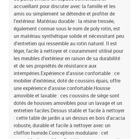
gris foncéMatériau de la couverture : tissu (100 %
accueillant pour discuter avec la famille et les
polyester)Matériau de remplissage du coussin de siège :
amis ou simplement se détendre et profiter de
mousseMatériau de remplissage du coussin de dossier : fibre de
l'extérieur. Matériau durable : la résine tressée,
cotonDimensions du coussin d’assise (angle) : 56,5 x 56,5 x 3 cm (l
également connue sous le nom de poly rotin, est
x P x é)Dimensions du coussin d’assise (angle) : 63,5 x 56,5 x 3 cm
un matériau synthétique solide et nécessitant peu
(l x P x é)Dimensions du coussin de dossier (angle) : 52 x 35 x 10
cm (L x l x é)Dimensions du coussin de dossier (angle) : 63,5 x 35 x
d'entretien qui ressemble au rotin naturel. Il est
10 cm (L x l x é)La livraison contient :4 x siège d'angle6 x siège
léger, facile à nettoyer et couramment utilisé pour
central1 x table de jardin14 x coussin de dossier10 x coussin de
les meubles d'extérieur en raison de sa durabilité
siège avec housse amovible et lavable
et de ses propriétés de résistance aux
intempéries.Expérience d'assise confortable : ce
mobilier d'extérieur, doté de coussins épais, offre
une expérience d'assise confortable.Housse
amovible et lavable : ces coussins de siège sont
dotés de housses amovibles pour un lavage et un
entretien faciles.Dessus stable et facile à nettoyer
: cette table de jardin a un dessus en bois d'acacia
robuste, durable et facile à nettoyer avec un
chiffon humide.Conception modulaire : cet