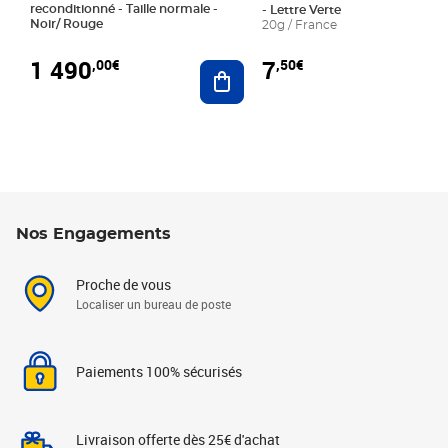
reconditionné - Taille normale -
- Lettre Verte
Noir/ Rouge
20g / France
1 490
7
,00€
,50€
Ajouter au panier
Nos Engagements
Proche de vous
Localiser un bureau de poste
Paiements 100% sécurisés
Livraison offerte dès 25€ d'achat