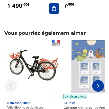
1 490
7
,00€
,50€
Ajouter au panier
Vous pourriez également aimer
Prix 1 490,00€
Prix 7,50€
Livraison offerte
Nouvelle Attitude
La Poste
Vélo électrique du facteur,
Collector 4 timbres - Le Petit P