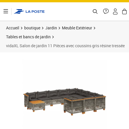
ontenu de la page
Accueil
boutique
Jardin
Meuble Extérieur
Tables et bancs de jardin
vidaXL Salon de jardin 11 Pièces avec coussins gris résine tressée
Prix 770,99€
Prix 7