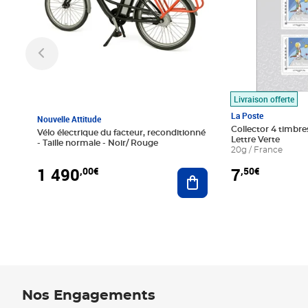
Livraison offerte
La Poste
Nouvelle Attitude
Collector 4 timbres
Vélo électrique du facteur, reconditionné
Lettre Verte
- Taille normale - Noir/ Rouge
20g / France
1 490
7
,00€
,50€
Ajouter au panier
Nos Engagements