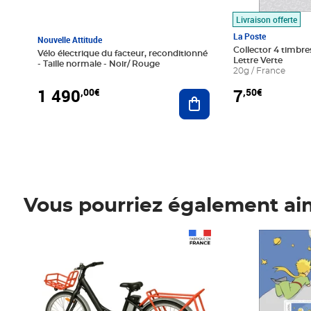
Livraison offerte
La Poste
Nouvelle Attitude
Collector 4 timbres
Vélo électrique du facteur, reconditionné
Lettre Verte
- Taille normale - Noir/ Rouge
20g / France
1 490
7
,00€
,50€
Ajouter au panier
Vous pourriez également ai
Prix 1 490,00€
Prix 7,50€