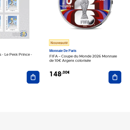
Nouveauté
Monnaie De Paris
 - Le Petit Prince -
FIFA – Coupe du Monde 2026 Monnaie
de 10€ Argent colorisée
148
,00€
Ajouter au panier
Ajoute