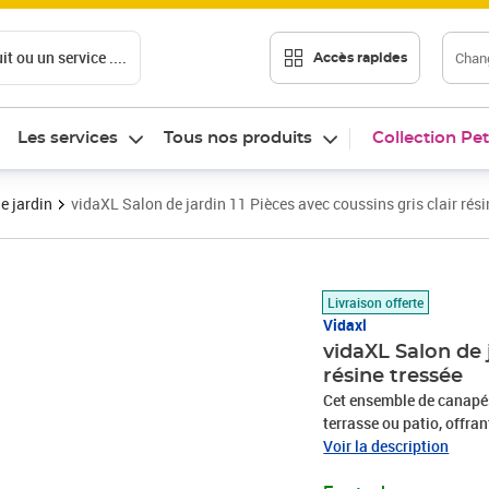
t ou un service ....
Chang
Accès rapides
Les services
Tous nos produits
Collection Pet
e jardin
vidaXL Salon de jardin 11 Pièces avec coussins gris clair rési
Prix 615,89€
Livraison offerte
Vidaxl
vidaXL Salon de j
résine tressée
Cet ensemble de canapés 
terrasse ou patio, offra
famille et les amis ou si
Voir la description
durable : la résine tres