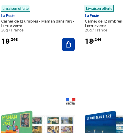
Livraison offerte
Livraison offerte
La Poste
La Poste
Carnet de 12 timbres - Maman dans l'art -
Carnet de 12 timbres - Le bl
Lettre verte
Lettre verte
20g / France
20g / France
18
18
,24€
,24€
r au panier
Ajouter au panier
Prix 18,24€
Prix 18,24€