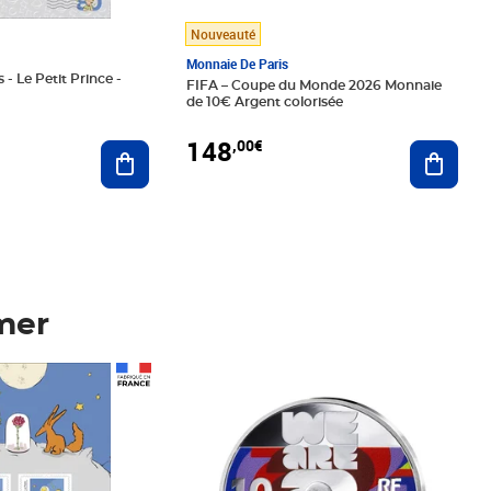
Nouveauté
Monnaie De Paris
 - Le Petit Prince -
FIFA – Coupe du Monde 2026 Monnaie
de 10€ Argent colorisée
148
,00€
Ajouter au panier
Ajoute
mer
Prix 148,00€