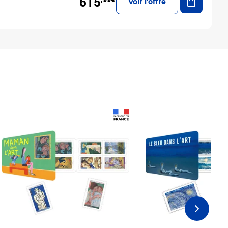
615
Voir l'offre
Prix 18,24€
Prix 18,24€