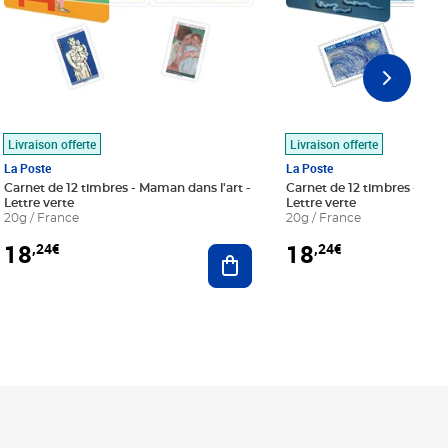
Livraison offerte
Livraison offerte
La Poste
La Poste
Carnet de 12 timbres - Maman dans l'art -
Carnet de 12 timbres - Le bl
Lettre verte
Lettre verte
20g / France
20g / France
18
18
,24€
,24€
r au panier
Ajouter au panier