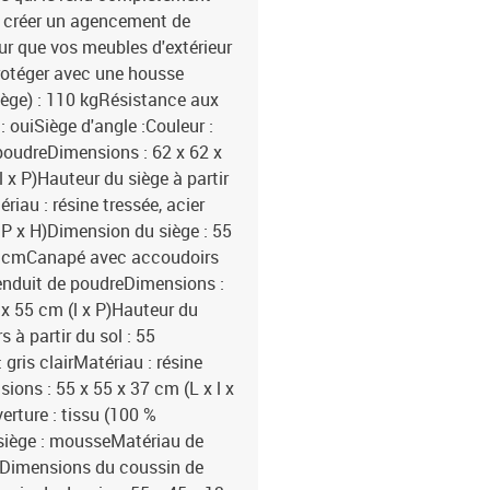
ez créer un agencement de
ur que vos meubles d'extérieur
rotéger avec une housse
ège) : 110 kgRésistance aux
 ouiSiège d'angle :Couleur :
e poudreDimensions : 62 x 62 x
 x P)Hauteur du siège à partir
riau : résine tressée, acier
 P x H)Dimension du siège : 55
 37 cmCanapé avec accoudoirs
r enduit de poudreDimensions :
 x 55 cm (l x P)Hauteur du
 à partir du sol : 55
gris clairMatériau : résine
ions : 55 x 55 x 37 cm (L x l x
erture : tissu (100 %
 siège : mousseMatériau de
onDimensions du coussin de