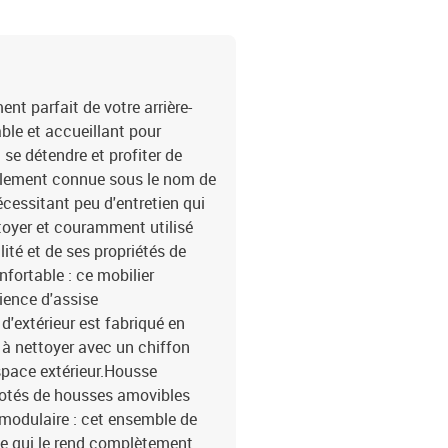
sol : 55 cmLargeur de l'a
tressée, acier enduit de 
H)Coussin :Couleur : gri
polyester)Matériau de r
remplissage du coussin d
t parfait de votre arrière-
55 x 55 x 3 cm (l x P x é
able et accueillant pour
é)La livraison contient :
 se détendre et profiter de
avec accoudoirs12 x cou
également connue sous le nom de
lavable
écessitant peu d'entretien qui
ettoyer et couramment utilisé
lité et de ses propriétés de
fortable : ce mobilier
rience d'assise
 d'extérieur est fabriqué en
e à nettoyer avec un chiffon
space extérieur.Housse
 dotés de housses amovibles
 modulaire : cet ensemble de
ce qui le rend complètement