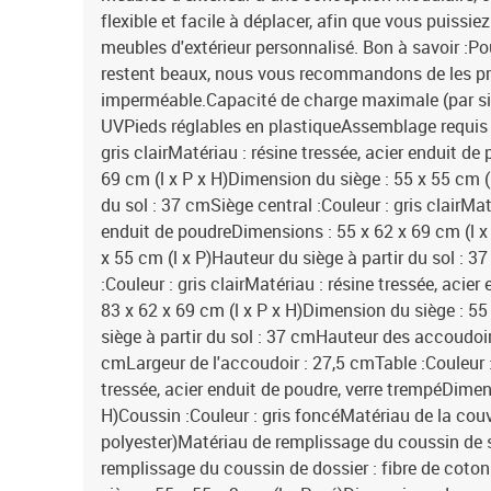
flexible et facile à déplacer, afin que vous puissi
meubles d'extérieur personnalisé. Bon à savoir :Po
restent beaux, nous vous recommandons de les p
imperméable.Capacité de charge maximale (par si
UVPieds réglables en plastiqueAssemblage requis :
gris clairMatériau : résine tressée, acier enduit d
69 cm (l x P x H)Dimension du siège : 55 x 55 cm (l
du sol : 37 cmSiège central :Couleur : gris clairMaté
enduit de poudreDimensions : 55 x 62 x 69 cm (l x
x 55 cm (l x P)Hauteur du siège à partir du sol :
:Couleur : gris clairMatériau : résine tressée, acie
83 x 62 x 69 cm (l x P x H)Dimension du siège : 55
siège à partir du sol : 37 cmHauteur des accoudoirs
cmLargeur de l'accoudoir : 27,5 cmTable :Couleur : 
tressée, acier enduit de poudre, verre trempéDimens
H)Coussin :Couleur : gris foncéMatériau de la couv
polyester)Matériau de remplissage du coussin de
remplissage du coussin de dossier : fibre de cot