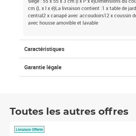
siège : 55 x 55 x 3 cm (l x P x é)Dimensions du cou
cm (L x l x é)La livraison contient :1 x table de jar
central2 x canapé avec accoudoirs12 x coussin de
avec housse amovible et lavable
Caractéristiques
Garantie légale
Toutes les autres offres
Livraison Offerte