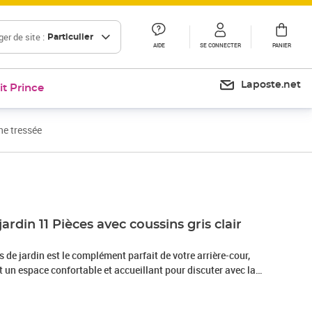
er de site :
Particulier
AIDE
SE CONNECTER
PANIER
Laposte.net
it Prince
ne tressée
Prix 615,99€
ardin 11 Pièces avec coussins gris clair
de jardin est le complément parfait de votre arrière-cour,
nt un espace confortable et accueillant pour discuter avec la
mplement se détendre et profiter de l'extérieur. Matériau
sée, également connue sous le nom de poly rotin, est un