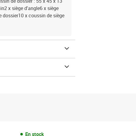
ssin de dossier : 55 x 45 x 13
din2 x siège d'angle6 x siège
 dossier10 x coussin de siège
En stock