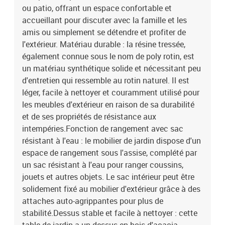
tressée, acier enduit de poudre, bois d'acacia massif avec finition à
ou patio, offrant un espace confortable et
l'huileDimensions : 62 x 62 x 69 cm (l x P x H)Dimension du siège :
accueillant pour discuter avec la famille et les
55 x 55 cm (l x P)Hauteur du siège à partir du sol : 37 cmHauteur
amis ou simplement se détendre et profiter de
des accoudoirs à partir du sol : 55 cmTable :Couleur :
l'extérieur. Matériau durable : la résine tressée,
beigeMatériau : résine tressée, acier enduit de poudre, bois
également connue sous le nom de poly rotin, est
d'acacia massif avec finition à l'huileDimensions : 55 x 55 x 37 cm
un matériau synthétique solide et nécessitant peu
(L x l x H)Coussin :Couleur : gris clairMatériau de la couverture :
tissu (100 % polyester)Matériau de remplissage du coussin de
d'entretien qui ressemble au rotin naturel. Il est
siège : mousseMatériau de remplissage du coussin de dossier :
léger, facile à nettoyer et couramment utilisé pour
fibre de cotonDimensions du coussin de siège : 55 x 55 x 3 cm (l x
les meubles d'extérieur en raison de sa durabilité
P x é)Dimensions du coussin de dossier : 55 x 45 x 13 cm (L x l x
et de ses propriétés de résistance aux
é)La livraison contient :1 x table de jardin2 x siège d'angle avec
intempéries.Fonction de rangement avec sac
accoudoir en rotin comprenant une fonction de rangement avec un
résistant à l'eau : le mobilier de jardin dispose d'un
sac résistant à l'eau6 x siège central incluant une fonction de
espace de rangement sous l'assise, complété par
rangement avec un sac résistant à l'eau2 x siège d'angle avec
accoudoir en acacia comprenant une fonction de rangement avec
un sac résistant à l'eau pour ranger coussins,
un sac résistant à l'eau12 x coussin de dossier10 x coussin de
jouets et autres objets. Le sac intérieur peut être
siège avec housse amovible et lavable
solidement fixé au mobilier d'extérieur grâce à des
attaches auto-agrippantes pour plus de
stabilité.Dessus stable et facile à nettoyer : cette