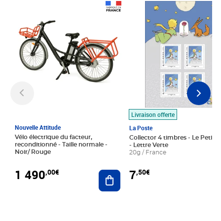
Prix 1 490,00€
Prix 7,50€
Livraison offerte
Nouvelle Attitude
La Poste
Vélo électrique du facteur,
Collector 4 timbres - Le Petit P
reconditionné - Taille normale -
- Lettre Verte
Noir/ Rouge
20g / France
1 490
7
,00€
,50€
Ajouter au panier