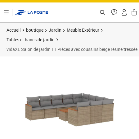
ontenu de la page
Accueil
boutique
Jardin
Meuble Extérieur
Tables et bancs de jardin
vidaXL Salon de jardin 11 Pièces avec coussins beige résine tressée
Prix barré 736,99 €
Prix 688,89€
Prix 6