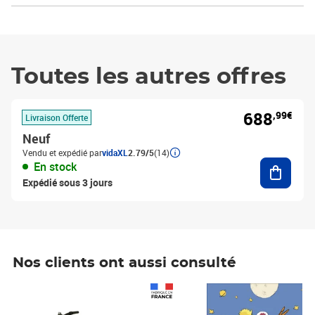
Toutes les autres offres
688
,99€
Livraison Offerte
Neuf
Vendu et expédié par
vidaXL
2.79/5
(14)
Ajouter
En stock
Expédié sous 3 jours
Nos clients ont aussi consulté
Prix 1 490,00€
Prix 7,50€