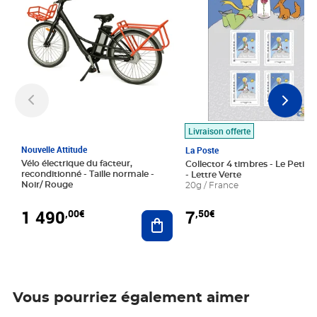
Livraison offerte
Nouvelle Attitude
La Poste
Vélo électrique du facteur,
Collector 4 timbres - Le Petit P
reconditionné - Taille normale -
- Lettre Verte
Noir/ Rouge
20g / France
1 490
7
,00€
,50€
Ajouter au panier
Vous pourriez également aimer