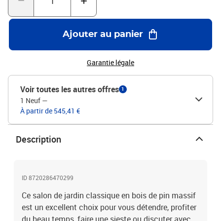
siège) : 110 kgLa livraison contient :5 x canapé d'angle5 x canapé
central
Ajouter au panier
Garantie légale
Voir toutes les autres offres
1
1 Neuf
—
À partir de 545,41 €
Description
ID 8720286470299
Ce salon de jardin classique en bois de pin massif
est un excellent choix pour vous détendre, profiter
du beau temps, faire une sieste ou discuter avec