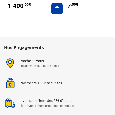
1 490
7
,00€
,50€
Ajouter au panier
Nos Engagements
Proche de vous
Localiser un bureau de poste
Paiements 100% sécurisés
Livraison offerte dès 25€ d'achat
Hors livres et hors produits marketplace