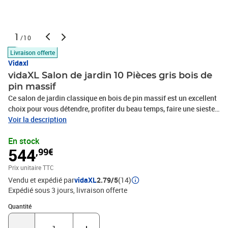
1
/10
Livraison offerte
Vidaxl
vidaXL Salon de jardin 10 Pièces gris bois de
pin massif
Ce salon de jardin classique en bois de pin massif est un excellent
choix pour vous détendre, profiter du beau temps, faire une sieste
ou discuter avec votre famille ou vos amis. L'ensemble de canapé
Voir la description
est fabriqué en bois de pin massif, ce qui le rend robuste et stable.
En stock
Cet ensemble a une construction solide et nécessite peu
544
,99€
d'entretien. Avec un design de palette intemporel, cet ensemble
ajoute une touche de charme rustique à votre espace de vie.
Prix unitaire TTC
Remarque : afin de prolonger la durée de vie des meubles
Vendu et expédié par
vidaXL
2.79/5
(14)
d'extérieur, nous vous recommandons de les protéger avec une
Expédié sous 3 jours
livraison offerte
housse imperméable.Couleur : grisMatériau : bois de pin
massifDimensions du canapé d'angle : 70 x 70 x 67 cm (l x P x
Quantité : 1
Quantité
H)Dimensions du canapé central : 70 x 70 x 67 cm (l x P x
H)L'assemblage est requisCapacité de charge maximale (par