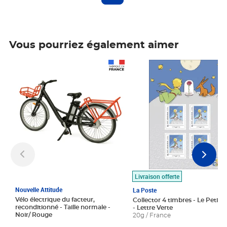
Vous pourriez également aimer
Prix 1 490,00€
Prix 7,50€
Livraison offerte
Nouvelle Attitude
La Poste
Vélo électrique du facteur,
Collector 4 timbres - Le Petit P
reconditionné - Taille normale -
- Lettre Verte
Noir/ Rouge
20g / France