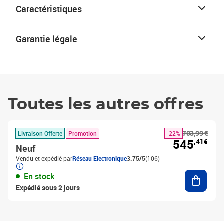
Caractéristiques
Garantie légale
Toutes les autres offres
703,99 €
Livraison Offerte
Promotion
-22%
545
,41€
Neuf
Vendu et expédié par
Réseau Electronique
3.75/5
(106)
Ajouter
En stock
Expédié sous 2 jours