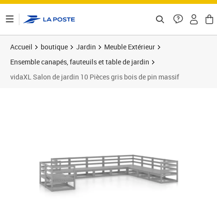
ontenu de la page
Accueil
boutique
Jardin
Meuble Extérieur
Ensemble canapés, fauteuils et table de jardin
vidaXL Salon de jardin 10 Pièces gris bois de pin massif
Prix 544,99€
Prix b
Prix 5