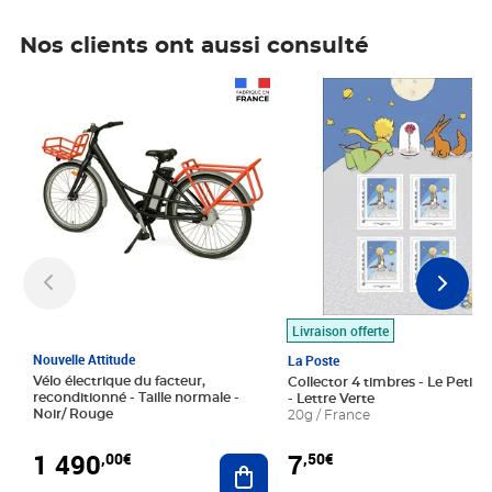
Nos clients ont aussi consulté
Prix 1 490,00€
Prix 7,50€
Livraison offerte
Nouvelle Attitude
La Poste
Vélo électrique du facteur,
Collector 4 timbres - Le Petit P
reconditionné - Taille normale -
- Lettre Verte
Noir/ Rouge
20g / France
1 490
7
,00€
,50€
Ajouter au panier