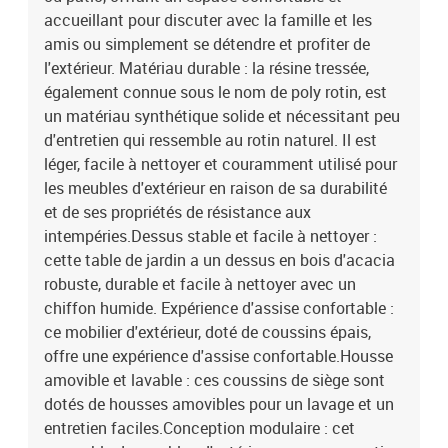
massif avec finition à l'huileDimensions : 55 x 55 x 37 cm (L x l x
accueillant pour discuter avec la famille et les
H)Coussin :Couleur : blanc crème Matériau de la couverture : tissu
amis ou simplement se détendre et profiter de
(100 % polyester)Matériau de remplissage du coussin de siège :
l'extérieur. Matériau durable : la résine tressée,
mousseMatériau de remplissage du coussin de dossier : fibre de
également connue sous le nom de poly rotin, est
cotonDimensions du coussin de siège : 55 x 55 x 3 cm (l x P x
un matériau synthétique solide et nécessitant peu
é)Dimensions du coussin de dossier : 55 x 45 x 13 cm (L x l x é)La
livraison contient :2 x siège d'angle5 x siège central2 x canapé
d'entretien qui ressemble au rotin naturel. Il est
avec accoudoirs1 x table de jardin11 x coussin de dossier9 x
léger, facile à nettoyer et couramment utilisé pour
coussin de siège
les meubles d'extérieur en raison de sa durabilité
et de ses propriétés de résistance aux
intempéries.Dessus stable et facile à nettoyer :
cette table de jardin a un dessus en bois d'acacia
robuste, durable et facile à nettoyer avec un
chiffon humide. Expérience d'assise confortable :
ce mobilier d'extérieur, doté de coussins épais,
offre une expérience d'assise confortable.Housse
amovible et lavable : ces coussins de siège sont
dotés de housses amovibles pour un lavage et un
entretien faciles.Conception modulaire : cet