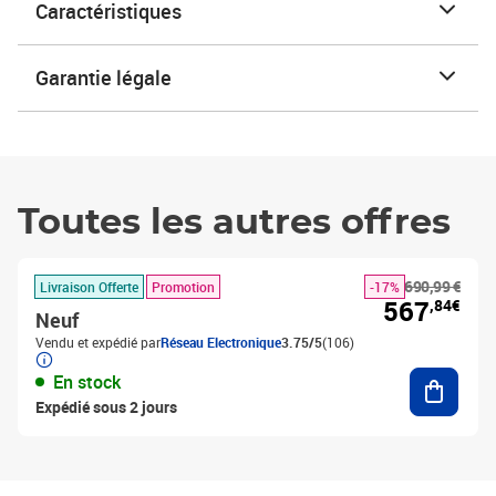
Caractéristiques
Garantie légale
Toutes les autres offres
690,99 €
Livraison Offerte
Promotion
-17%
567
,84€
Neuf
Vendu et expédié par
Réseau Electronique
3.75/5
(106)
Ajouter
En stock
Expédié sous 2 jours