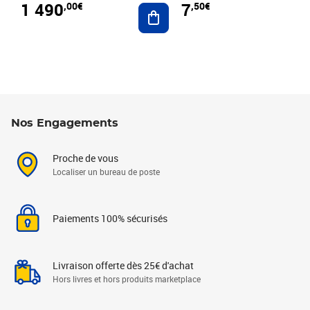
1 490
7
,00€
,50€
Ajouter au panier
Nos Engagements
Proche de vous
Localiser un bureau de poste
Paiements 100% sécurisés
Livraison offerte dès 25€ d'achat
Hors livres et hors produits marketplace