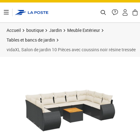
ontenu de la page
Accueil
boutique
Jardin
Meuble Extérieur
Tables et bancs de jardin
vidaXL Salon de jardin 10 Pièces avec coussins noir résine tressée
Prix 564,99€
Prix b
Prix 5