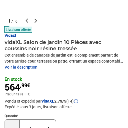
1
/10
Livraison offerte
Vidaxl
vidaXL Salon de jardin 10 Pièces avec
coussins noir résine tressée
Cet ensemble de canapés de jardin est le complément parfait de
votre arrière-cour, terrasse ou patio, offrant un espace confortable
et accueillant pour discuter avec la famille et les amis ou
Voir la description
simplement se détendre et profiter de l'extérieur. Matériau durable :
En stock
la résine tressée, également connue sous le nom de poly rotin, est
564
,99€
un matériau synthétique solide et nécessitant peu d'entretien qui
ressemble au rotin naturel. Il est léger, facile à nettoyer et
Prix unitaire TTC
couramment utilisé pour les meubles d'extérieur en raison de sa
Vendu et expédié par
vidaXL
2.79/5
(14)
durabilité et de ses propriétés de résistance aux
Expédié sous 3 jours
livraison offerte
intempéries.Dessus stable et facile à nettoyer : cette table de
jardin a un dessus en bois d'acacia robuste, durable et facile à
Quantité : 1
Quantité
nettoyer avec un chiffon humide. Expérience d'assise confortable :
ce mobilier d'extérieur, doté de coussins épais, offre une expérience