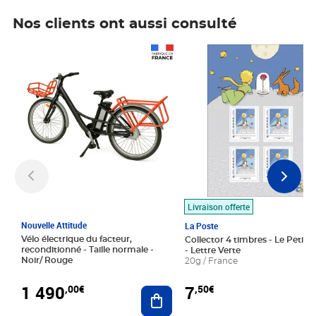
Nos clients ont aussi consulté
Prix 1 490,00€
Prix 7,50€
Livraison offerte
Nouvelle Attitude
La Poste
Vélo électrique du facteur,
Collector 4 timbres - Le Petit P
reconditionné - Taille normale -
- Lettre Verte
Noir/ Rouge
20g / France
1 490
7
,00€
,50€
Ajouter au panier