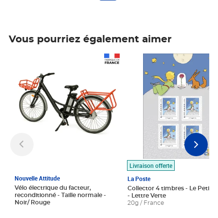
Vous pourriez également aimer
Prix 1 490,00€
Prix 7,50€
Livraison offerte
Nouvelle Attitude
La Poste
Vélo électrique du facteur,
Collector 4 timbres - Le Petit P
reconditionné - Taille normale -
- Lettre Verte
Noir/ Rouge
20g / France