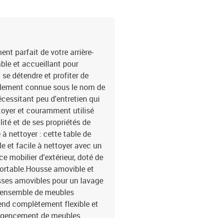
massif avec finition à l'
noir Matériau de la couv
coussin de siège : mous
cotonDimensions du couss
coussin de dossier : 55 x
t parfait de votre arrière-
x siège central2 x canap
able et accueillant pour
x coussin de siège
 se détendre et profiter de
également connue sous le nom de
écessitant peu d'entretien qui
ettoyer et couramment utilisé
lité et de ses propriétés de
à nettoyer : cette table de
e et facile à nettoyer avec un
e mobilier d'extérieur, doté de
fortable.Housse amovible et
usses amovibles pour un lavage
t ensemble de meubles
rend complètement flexible et
n agencement de meubles