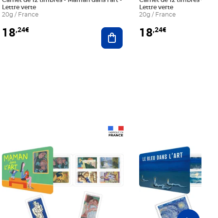
Carnet de 12 timbres - Maman dans l'art -
Carnet de 12 timbres - Le bl
Lettre verte
Lettre verte
20g / France
20g / France
18
18
,24€
,24€
r au panier
Ajouter au panier
Prix 18,24€
Prix 18,24€