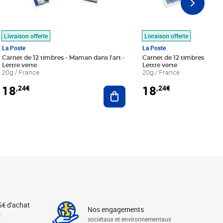
Livraison offerte
Livraison offerte
La Poste
La Poste
Carnet de 12 timbres - Maman dans l'art -
Carnet de 12 timbres - Le bl
Lettre verte
Lettre verte
20g / France
20g / France
18
18
,24€
,24€
r au panier
Ajouter au panier
5€ d'achat
Nos engagements
s
sociétaux et environnementaux