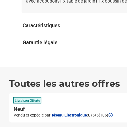
avec accoudoirs1 x table de jardin11 x coussin de
Caractéristiques
Garantie légale
Toutes les autres offres
Livraison Offerte
Neuf
Vendu et expédié par
Réseau Electronique
3.75/5
(106)