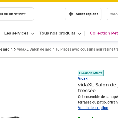
t ou un service ....
Chang
Accès rapides
Les services
Tous nos produits
Collection Pet
e jardin
vidaXL Salon de jardin 10 Pièces avec coussins noir résine tr
Prix barré 685,99 €
Prix 684,99€
Livraison offerte
Vidaxl
vidaXL Salon de 
tressée
Cet ensemble de canapés 
terrasse ou patio, offra
famille et les amis ou si
Voir la description
durable : la résine tres