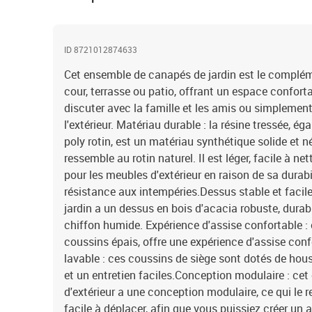
ID 8721012874633
Cet ensemble de canapés de jardin est le complémen
cour, terrasse ou patio, offrant un espace confort
discuter avec la famille et les amis ou simplement
l'extérieur. Matériau durable : la résine tressée, 
poly rotin, est un matériau synthétique solide et n
ressemble au rotin naturel. Il est léger, facile à n
pour les meubles d'extérieur en raison de sa durabi
résistance aux intempéries.Dessus stable et facile 
jardin a un dessus en bois d'acacia robuste, durabl
chiffon humide. Expérience d'assise confortable : c
coussins épais, offre une expérience d'assise con
lavable : ces coussins de siège sont dotés de ho
et un entretien faciles.Conception modulaire : ce
d'extérieur a une conception modulaire, ce qui le 
facile à déplacer, afin que vous puissiez créer u