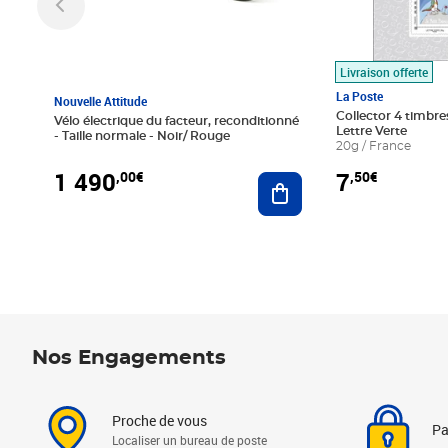
Livraison offerte
La Poste
Nouvelle Attitude
Collector 4 timbres
Vélo électrique du facteur, reconditionné
Lettre Verte
- Taille normale - Noir/ Rouge
20g / France
1 490
7
,00€
,50€
Ajouter au panier
Nos Engagements
Proche de vous
Pa
Localiser un bureau de poste