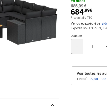
En stock
matériau synthétique sol
685,99 €
naturel. Il est léger, fa
684
,99€
d'extérieur en raison de 
intempéries.Dessus stable
Prix unitaire TTC
bois d'acacia robuste, d
Vendu et expédié par
vi
d'assise confortable : ce
Expédié sous 3 jours
liv
expérience d'assise conf
Quantité : 1
sont dotés de housses a
Quantité
modulaire : cet ensemble
rend complètement flexib
agencement de meubles d'extérieur person
d'extérieur restent bea
imperméable.Capacité de
UVAssemblage requis : ou
enduit de poudreDimensio
Voir toutes les au
cm (l x P)Hauteur du siè
1 Neuf
—
À partir de
: résine tressée, acier e
H)Dimension du siège : 5
cmCanapé avec accoudoirs
poudreDimensions : 83 x 
P)Hauteur du siège à par
cmTable :Couleur : noirM