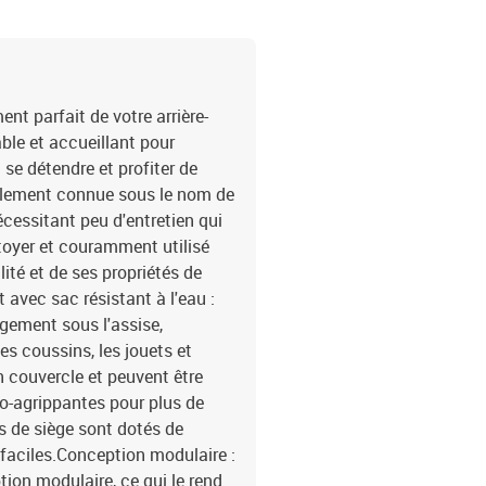
cmHauteur des accoudoir
: résine tressée, acier e
H)Dimension du siège : 5
cmÉtagère de rangement :
poudreDimensions (L) : 1
t parfait de votre arrière-
x l x H)Coussin :Couleur 
able et accueillant pour
polyester)Matériau de r
 se détendre et profiter de
remplissage du coussin d
également connue sous le nom de
55 x 55 x 3 cm (l x P x é
écessitant peu d'entretien qui
é)La livraison contient 
ettoyer et couramment utilisé
à l'eau4 x siège central
l'eau2 x canapé d'accoud
lité et de ses propriétés de
repose-pieds incluant un
avec sac résistant à l'eau :
étagère de rangement8 x
gement sous l'assise,
amovible et lavable
es coussins, les jouets et
n couvercle et peuvent être
to-agrippantes pour plus de
s de siège sont dotés de
faciles.Conception modulaire :
ion modulaire, ce qui le rend