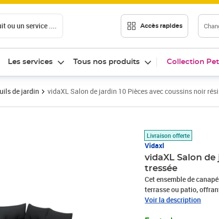
t ou un service ....
Chang
Accès rapides
Les services
Tous nos produits
Collection Pet
ils de jardin
vidaXL Salon de jardin 10 Pièces avec coussins noir rési
Prix 599,99€
Livraison offerte
Vidaxl
vidaXL Salon de 
tressée
Cet ensemble de canapés 
terrasse ou patio, offra
famille et les amis ou si
Voir la description
durable : la résine tres