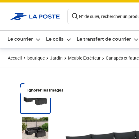
ontenu de la page
N° de suivi, rechercher un produi
Le courrier
Le colis
Le transfert de courrier
Accueil
boutique
Jardin
Meuble Extérieur
Canapés et fauteu
Ignorer les images