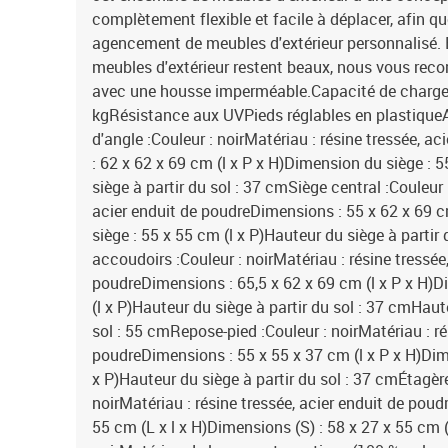
complètement flexible et facile à déplacer, afin q
agencement de meubles d'extérieur personnalisé. 
meubles d'extérieur restent beaux, nous vous re
avec une housse imperméable.Capacité de charge 
kgRésistance aux UVPieds réglables en plastique
d'angle :Couleur : noirMatériau : résine tressée, 
: 62 x 62 x 69 cm (l x P x H)Dimension du siège : 
siège à partir du sol : 37 cmSiège central :Couleur 
acier enduit de poudreDimensions : 55 x 62 x 69 c
siège : 55 x 55 cm (l x P)Hauteur du siège à parti
accoudoirs :Couleur : noirMatériau : résine tressée
poudreDimensions : 65,5 x 62 x 69 cm (l x P x H)D
(l x P)Hauteur du siège à partir du sol : 37 cmHau
sol : 55 cmRepose-pied :Couleur : noirMatériau : ré
poudreDimensions : 55 x 55 x 37 cm (l x P x H)Dim
x P)Hauteur du siège à partir du sol : 37 cmÉtagèr
noirMatériau : résine tressée, acier enduit de poud
55 cm (L x l x H)Dimensions (S) : 58 x 27 x 55 cm (