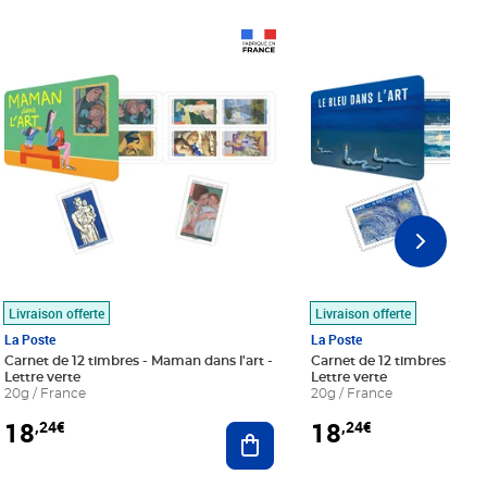
Prix 18,24€
Prix 18,24€
Livraison offerte
Livraison offerte
La Poste
La Poste
Carnet de 12 timbres - Maman dans l'art -
Carnet de 12 timbres - Le bl
Lettre verte
Lettre verte
20g / France
20g / France
18
18
,24€
,24€
r au panier
Ajouter au panier