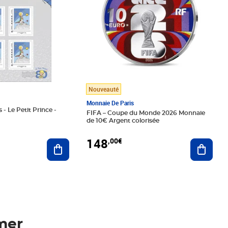
Nouveauté
Monnaie De Paris
 - Le Petit Prince -
FIFA – Coupe du Monde 2026 Monnaie
de 10€ Argent colorisée
148
,00€
Ajouter au panier
Ajoute
mer