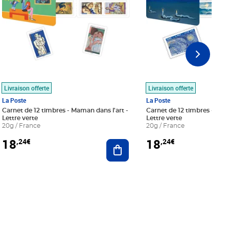
Livraison offerte
Livraison offerte
La Poste
La Poste
Carnet de 12 timbres - Maman dans l'art -
Carnet de 12 timbres - Le bl
Lettre verte
Lettre verte
20g / France
20g / France
18
18
,24€
,24€
r au panier
Ajouter au panier