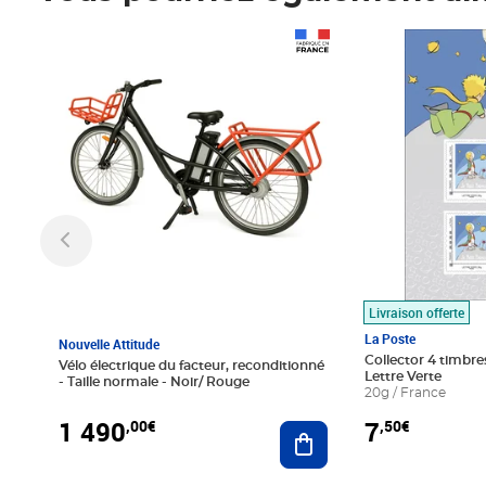
Prix 1 490,00€
Prix 7,50€
Livraison offerte
La Poste
Nouvelle Attitude
Collector 4 timbres
Vélo électrique du facteur, reconditionné
Lettre Verte
- Taille normale - Noir/ Rouge
20g / France
1 490
7
,00€
,50€
Ajouter au panier