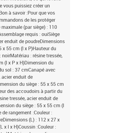
ue vous puissiez créer un
Bon à savoir :Pour que vos
commandons de les protéger
maximale (par siège) : 110
Assemblage requis : ouiSiège
acier enduit de poudreDimensions
55 x 55 cm (l x P)Hauteur du
: noirMatériau : résine tressée,
m (l x P x H)Dimension du
r du sol : 37 cmCanapé avec
, acier enduit de
imension du siège : 55 x 55 cm
teur des accoudoirs à partir du
sine tressée, acier enduit de
ension du siège : 55 x 55 cm (l
e de rangement :Couleur :
reDimensions (L) : 112 x 27 x
L x l x H)Coussin :Couleur :