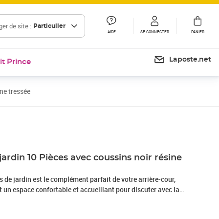
er de site :
Particulier
AIDE
SE CONNECTER
PANIER
Laposte.net
it Prince
ne tressée
Prix barré 646,99 €
Prix 601,61€
jardin 10 Pièces avec coussins noir résine
de jardin est le complément parfait de votre arrière-cour,
nt un espace confortable et accueillant pour discuter avec la
mplement se détendre et profiter de l'extérieur. Matériau
sée, également connue sous le nom de poly rotin, est un