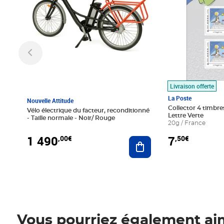
Livraison offerte
La Poste
Nouvelle Attitude
Collector 4 timbres
Vélo électrique du facteur, reconditionné
Lettre Verte
- Taille normale - Noir/ Rouge
20g / France
1 490
7
,00€
,50€
Ajouter au panier
Vous pourriez également ai