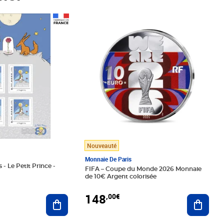
Prix 148,00€
Nouveauté
Monnaie De Paris
 - Le Petit Prince -
FIFA – Coupe du Monde 2026 Monnaie
de 10€ Argent colorisée
148
,00€
Ajouter au panier
Ajoute