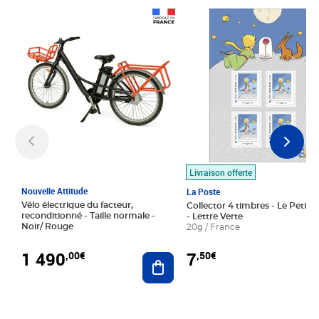
Prix 1 490,00€
Prix 7,50€
Livraison offerte
Nouvelle Attitude
La Poste
Vélo électrique du facteur,
Collector 4 timbres - Le Petit P
reconditionné - Taille normale -
- Lettre Verte
Noir/ Rouge
20g / France
1 490
7
,00€
,50€
Ajouter au panier