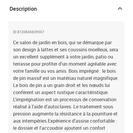
modulaires de la boutique en ligne pour créer vos propres
Description
configurations de salon de jardin ! Bon à savoir :Pour que vos
meubles d'extérieur restent beaux, nous vous recommandons de
les protéger avec une housse imperméable.Matériau : bois de pin
imprégné sous pression sous videMatériau des lattes :
ID 8720845839567
contreplaquéDimensions du canapé central : 62 x 62 x 70,5 cm (L x
Ce salon de jardin en bois, qui se démarque par
l x H)Dimensions de la chaise de jardin : 66 x 62 x 70,5 cm (L x l x
H)Dimensions du repose-pied/de la table basse de jardin : 62 x 62
son design à lattes et ses coussins moelleux, sera
x 32 cm (L x l x H)Capacité de charge maximale (par siège) : 110
un excellent supplément à votre jardin, patio ou
kgCoussin :Matériau de la housse : tissu OxfordMatériau de
terrasse pour profiter d'un moment agréable avec
rembourrage : coton PPDimensions du coussin de siège : 60 x 60 x
votre famille ou vos amis. Bois imprégné : le bois
12 cm (L x l x é)Dimensions du coussin de dossier : 60 x 32 x 12 cm
de pin massif est un matériau naturel magnifique.
(L x l x é)Avec motif de feuillesL'assemblage est requisLa livraison
Le bois de pin a un grain droit et les nœuds lui
contient :3 x canapé central5 x chaise de jardin2 x repose-
confèrent un aspect rustique caractéristique.
pieds/table basse de jardin10 x coussin de siège8 x coussin de
dossier
L'imprégnation est un processus de conservation
réalisé à l'aide d'autoclaves. Le traitement sous
pression augmente la résistance à la pourriture et
aux intempéries.Expérience d'assise confortable :
le dossier et l'accoudoir ajoutent un confort