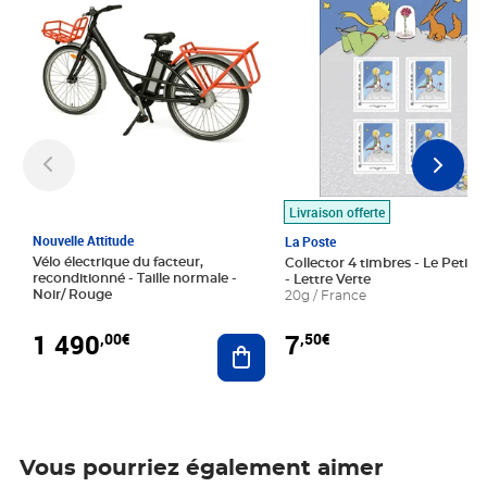
Livraison offerte
Nouvelle Attitude
La Poste
Vélo électrique du facteur,
Collector 4 timbres - Le Petit P
reconditionné - Taille normale -
- Lettre Verte
Noir/ Rouge
20g / France
1 490
7
,00€
,50€
Ajouter au panier
Vous pourriez également aimer