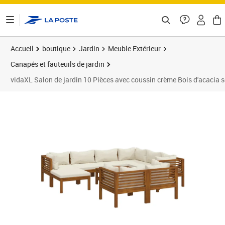
ontenu de la page
Accueil
boutique
Jardin
Meuble Extérieur
Canapés et fauteuils de jardin
vidaXL Salon de jardin 10 Pièces avec coussin crème Bois d'acacia s
Prix 1 237,89€
Prix 1