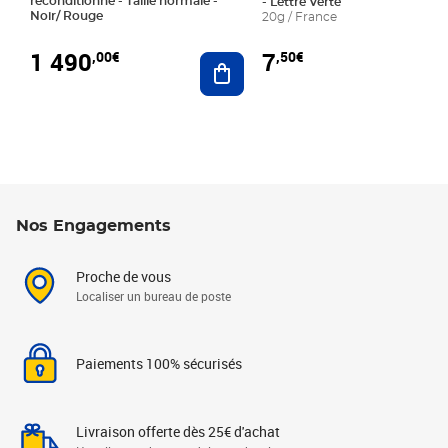
reconditionné - Taille normale -
- Lettre Verte
Noir/ Rouge
20g / France
1 490
7
,00€
,50€
Ajouter au panier
Nos Engagements
Proche de vous
Localiser un bureau de poste
Paiements 100% sécurisés
Livraison offerte dès 25€ d'achat