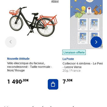
Livraison offerte
Nouvelle Attitude
La Poste
Vélo électrique du facteur,
Collector 4 timbres - Le Petit P
reconditionné - Taille normale -
- Lettre Verte
Noir/ Rouge
20g / France
1 490
7
,00€
,50€
Ajouter au panier