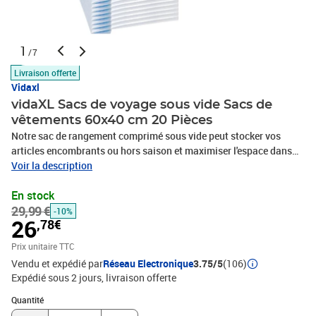
1
/7
Livraison offerte
Vidaxl
vidaXL Sacs de voyage sous vide Sacs de
vêtements 60x40 cm 20 Pièces
Notre sac de rangement comprimé sous vide peut stocker vos
articles encombrants ou hors saison et maximiser l'espace dans
votre maison ou en déplacement. Avec ces sacs de rangement,
Voir la description
vous pouvez compresser des vêtements, des oreillers, des jetés, de
En stock
la literie saisonnière, etc. Il est parfait pour une utilisation à la
29,99 €
maison, en voyage, en déménagement, etc. Le sac, en plastique,
-10%
26
,78€
est anti-moisissure et imperméable. Il est facile à utiliser, il suffit
d’ouvrir le sac, ranger les articles, fermer le sac, l’aspirer. La
Prix unitaire TTC
glissière facile à sceller vous permet de fermer et d’ouvrir le sac
Vendu et expédié par
Réseau Electronique
3.75/5
(106)
rapidement. Ce sac compressé est également facile à nettoyer et
Expédié sous 2 jours
livraison offerte
est réutilisable. Veuillez noter que la pompe n’est pas
Quantité : 1
incluse.Couleur : transparent et bleuMatériau :
Quantité
plastiqueDimensions : 60 x 40 cm (L x l)Type : sac de rangement