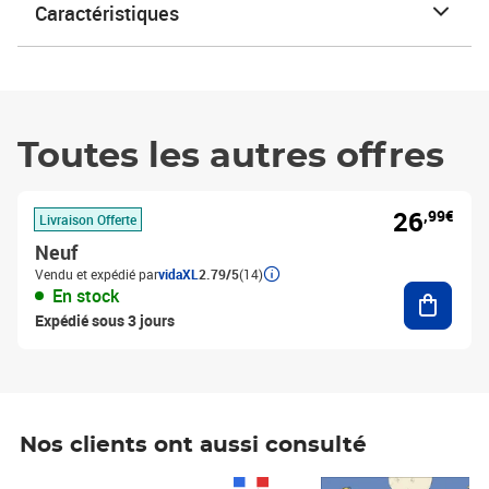
Caractéristiques
Toutes les autres offres
26
,99€
Livraison Offerte
Neuf
Vendu et expédié par
vidaXL
2.79/5
(14)
Ajouter
En stock
Expédié sous 3 jours
Nos clients ont aussi consulté
Prix 1 490,00€
Prix 7,50€