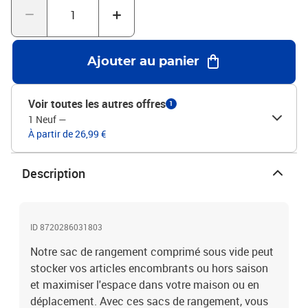
plat sous videRésistance aux moisissures et aux
bactériesGlissière facile à scellerAvec soupapes d’entrée et de
sortieLa livraison contient :20 x sac sous vide
Ajouter au panier
Voir toutes les autres offres
1
1 Neuf
—
À partir de 26,99 €
Description
ID 8720286031803
Notre sac de rangement comprimé sous vide peut
stocker vos articles encombrants ou hors saison
et maximiser l'espace dans votre maison ou en
déplacement. Avec ces sacs de rangement, vous