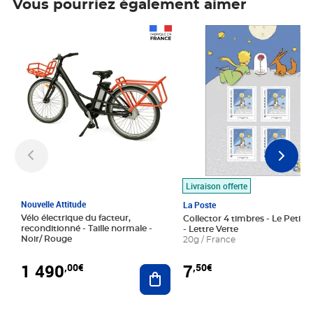
Vous pourriez également aimer
Prix 1 490,00€
Prix 7,50€
Livraison offerte
Nouvelle Attitude
La Poste
Vélo électrique du facteur,
Collector 4 timbres - Le Petit P
reconditionné - Taille normale -
- Lettre Verte
Noir/ Rouge
20g / France
1 490
7
,00€
,50€
Ajouter au panier