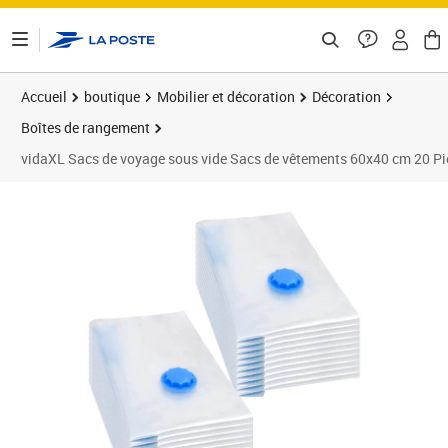
ontenu de la page
Accueil
boutique
Mobilier et décoration
Décoration
Boîtes de rangement
vidaXL Sacs de voyage sous vide Sacs de vêtements 60x40 cm 20 Pi
Prix barré 29,99 €
Prix 26,78€
Prix 2