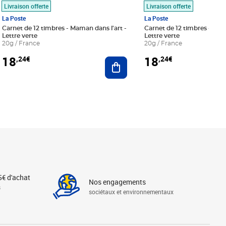
Livraison offerte
Livraison offerte
La Poste
La Poste
Carnet de 12 timbres - Maman dans l'art -
Carnet de 12 timbres - Le bl
Lettre verte
Lettre verte
20g / France
20g / France
18
18
,24€
,24€
r au panier
Ajouter au panier
5€ d'achat
Nos engagements
s
sociétaux et environnementaux