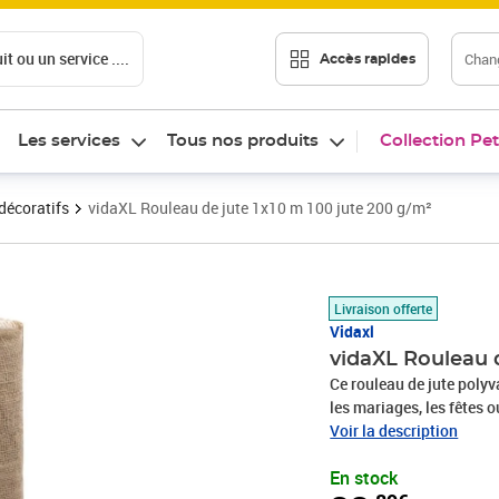
t ou un service ....
Chang
Accès rapides
Les services
Tous nos produits
Collection Pet
décoratifs
vidaXL Rouleau de jute 1x10 m 100 jute 200 g/m²
Prix 33,89€
Livraison offerte
Vidaxl
vidaXL Rouleau d
Ce rouleau de jute poly
les mariages, les fêtes o
100 % naturel, ce chemin
Voir la description
résistant.Nombreuses app
En stock
fabrication d’objets art