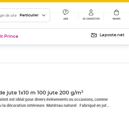
er de site :
Particulier
AIDE
SE CONNECTER
PANIER
Laposte.net
it Prince
Prix 33,99€
Prix 36,19€
e jute 1x10 m 100 jute 200 g/m²
valent est idéal pour divers événements ou occasions, comme
u la décoration intérieure. Matériau naturel : Fabriqué en jute
 de table est écologique, sûr, durable et
lications : Ce rouleau de toile de jute convient à la
isanaux rustiques, de couronnes, de compositions florales, de