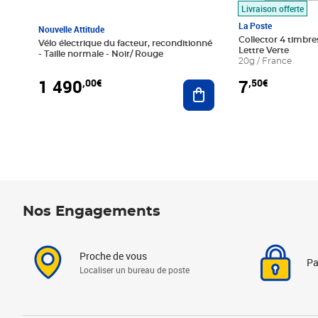
Livraison offerte
La Poste
Nouvelle Attitude
Collector 4 timbres
Vélo électrique du facteur, reconditionné
Lettre Verte
- Taille normale - Noir/ Rouge
20g / France
1 490
7
,00€
,50€
Ajouter au panier
Nos Engagements
Proche de vous
Pa
Localiser un bureau de poste