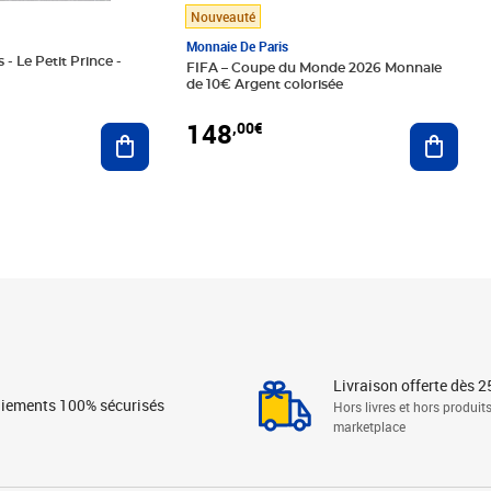
Nouveauté
Monnaie De Paris
 - Le Petit Prince -
FIFA – Coupe du Monde 2026 Monnaie
de 10€ Argent colorisée
148
,00€
Ajouter au panier
Ajoute
Livraison offerte dès 2
iements 100% sécurisés
Hors livres et hors produit
marketplace