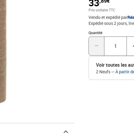
33
,89€
décoration intérieure, d
servir de chemin de tabl
Prix unitaire TTC
parfaitement à votre bur
Vendu et expédié par
Rés
Le rouleau de toile de ju
Expédié sous 2 jours
liv
choix.Matériau : jute 10
1 x 10 m (l x L)Poids par
Quantité : 1
Quantité
Voir toutes les au
2 Neufs
—
À partir d