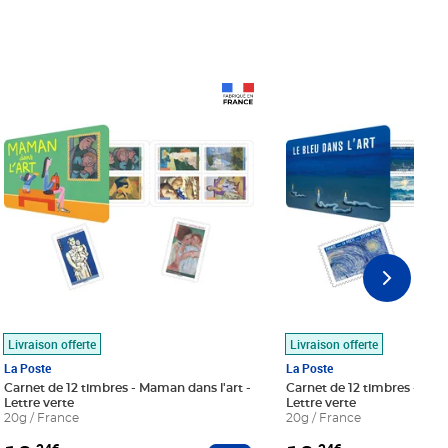
Prix 18,24€
Prix 18,24€
Livraison offerte
Livraison offerte
La Poste
La Poste
Carnet de 12 timbres - Maman dans l'art -
Carnet de 12 timbres - Le bl
Lettre verte
Lettre verte
20g / France
20g / France