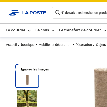
ontenu de la page
N° de suivi, rechercher un produi
Le courrier
Le colis
Le transfert de courrier
Accueil
boutique
Mobilier et décoration
Décoration
Objets 
Ignorer les images