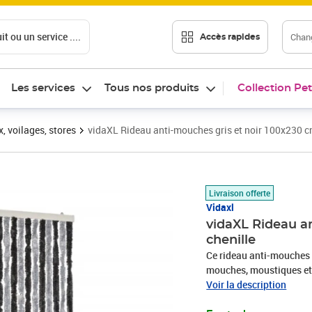
t ou un service ....
Chang
Accès rapides
Les services
Tous nos produits
Collection Pet
, voilages, stores
vidaXL Rideau anti-mouches gris et noir 100x230 c
Prix barré 59,99 €
Prix 55,89€
Livraison offerte
Vidaxl
vidaXL Rideau a
chenille
Ce rideau anti-mouches u
mouches, moustiques et 
caravane. Maintenant, v
Voir la description
sans être dérangé. Silenc