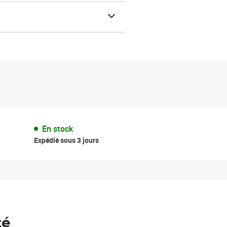
En stock
Expédié sous 3 jours
té