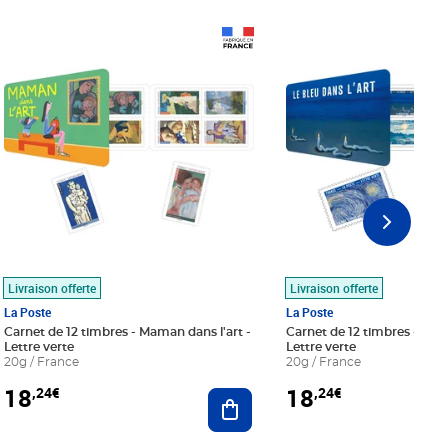
Prix 18,24€
Prix 18,24€
Livraison offerte
Livraison offerte
La Poste
La Poste
Carnet de 12 timbres - Maman dans l'art -
Carnet de 12 timbres - Le bl
Lettre verte
Lettre verte
20g / France
20g / France
18
18
,24€
,24€
r au panier
Ajouter au panier