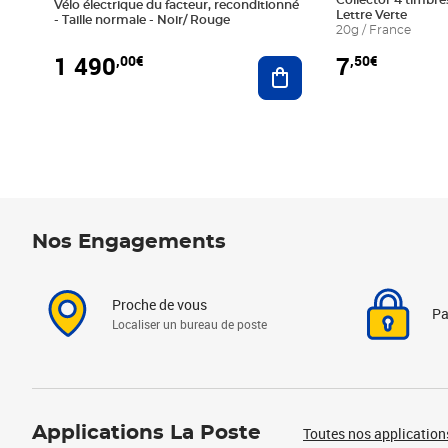
Collector 4 timbres
Vélo électrique du facteur, reconditionné
Lettre Verte
- Taille normale - Noir/ Rouge
20g / France
1 490
7
,00€
,50€
Ajouter au panier
Nos Engagements
Proche de vous
Pa
Localiser un bureau de poste
Applications La Poste
Toutes nos application