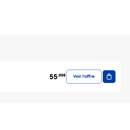
Ajouter a
55
,99€
Voir l'offre