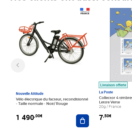
Prix 1 490,00€
Prix 7,50€
Livraison offerte
La Poste
Nouvelle Attitude
Collector 4 timbres
Vélo électrique du facteur, reconditionné
Lettre Verte
- Taille normale - Noir/ Rouge
20g / France
1 490
7
,00€
,50€
Ajouter au panier