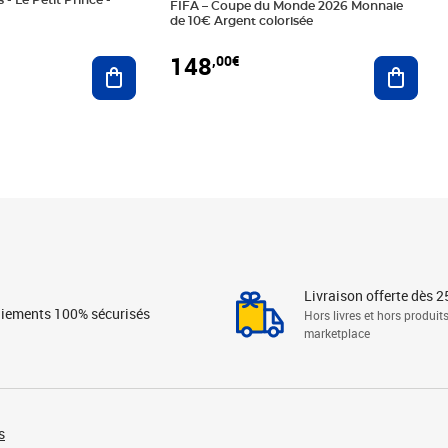
 - Le Petit Prince -
FIFA – Coupe du Monde 2026 Monnaie
de 10€ Argent colorisée
148
,00€
Ajouter au panier
Ajoute
Livraison offerte dès 2
iements 100% sécurisés
Hors livres et hors produit
marketplace
s