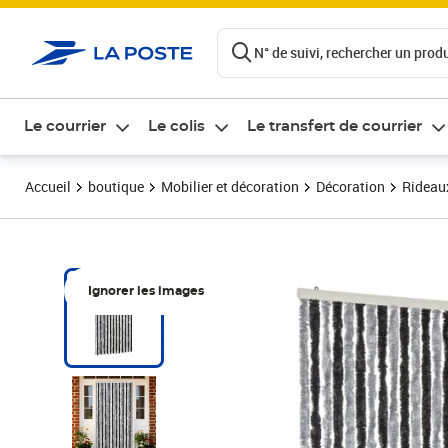
ontenu de la page
N° de suivi, rechercher un produi
Le courrier
Le colis
Le transfert de courrier
Accueil
boutique
Mobilier et décoration
Décoration
Rideaux
Ignorer les images