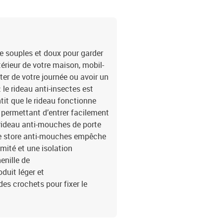
le souples et doux pour garder
érieur de votre maison, mobil-
er de votre journée ou avoir un
 le rideau anti-insectes est
tit que le rideau fonctionne
 permettant d’entrer facilement
e rideau anti-mouches de porte
 ce store anti-mouches empêche
imité et une isolation
enille de
duit léger et
es crochets pour fixer le