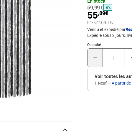
En stock
de polypropylène, ce qui
59,99 €
sécurité, tout en vous p
-6%
55
,89€
et à nettoyer : ce rideau
nettoyer.Multifonction :
Prix unitaire TTC
offre également une inti
Vendu et expédié par
Rés
: 100 % chenille de poly
Expédié sous 2 jours
liv
silencieuxLongueur et la
Quantité : 1
la porte
Quantité
Voir toutes les au
1 Neuf
—
À partir de