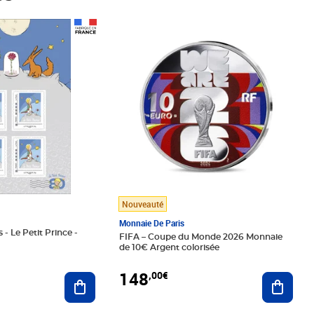
Prix 148,00€
Nouveauté
Monnaie De Paris
 - Le Petit Prince -
FIFA – Coupe du Monde 2026 Monnaie
de 10€ Argent colorisée
148
,00€
Ajouter au panier
Ajoute