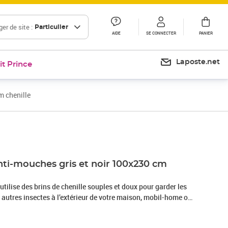
er de site :
Particulier
AIDE
SE CONNECTER
PANIER
Laposte.net
it Prince
m chenille
Prix 55,99€
nti-mouches gris et noir 100x230 cm
tilise des brins de chenille souples et doux pour garder les
autres insectes à l’extérieur de votre maison, mobil-home ou
ous pouvez profiter de votre journée ou avoir un bon sommeil,
ieux et sûr : le rideau anti-insectes est fabriqué en chenille