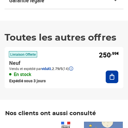
Garantie légale
Toutes les autres offres
250
,99€
Livraison Offerte
Neuf
Vendu et expédié par
vidaXL
2.79/5
(14)
Ajouter
En stock
Expédié sous 3 jours
Nos clients ont aussi consulté
Prix 1 490,00€
Prix 7,50€