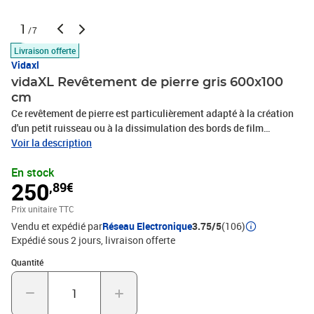
1
/7
Livraison offerte
Vidaxl
vidaXL Revêtement de pierre gris 600x100
cm
Ce revêtement de pierre est particulièrement adapté à la création
d'un petit ruisseau ou à la dissimulation des bords de film
disgracieux autour de l'étang. Facile à utiliser : ce revêtement en
Voir la description
pierre peut également être coupé à la taille appropriée avec des
En stock
ciseaux en fonction des dimensions de l’étang.Matériau durable :
250
,89€
la doublure en pierre est faite de non-tissé PP non tissé et de colle
sans danger pour l’eau potable, ce qui la rend durable et
Prix unitaire TTC
durable.Design naturel : ce revêtement donne au revêtement en
Vendu et expédié par
Réseau Electronique
3.75/5
(106)
pierre son aspect naturel. C’est un moyen idéal de décorer votre
Expédié sous 2 jours
livraison offerte
jardin et d’autres zones.Couleur : grisMatériau : molleton PP non-
tissé, colle sans danger pour l’eau potableDimensions : 600 x 100
Quantité : 1
Quantité
cm (L x l)Épaisseur : 4,5 mm