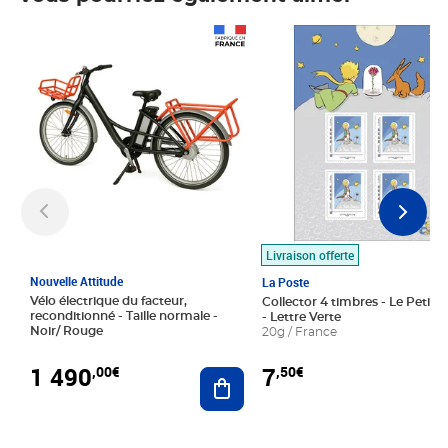
Prix 1 490,00€
Prix 7,50€
Livraison offerte
Nouvelle Attitude
La Poste
Vélo électrique du facteur,
Collector 4 timbres - Le Petit P
reconditionné - Taille normale -
- Lettre Verte
Noir/ Rouge
20g / France
1 490
7
,00€
,50€
Ajouter au panier