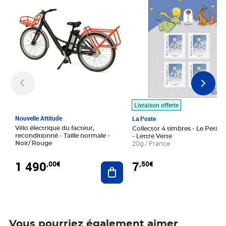
Livraison offerte
Nouvelle Attitude
La Poste
Vélo électrique du facteur,
Collector 4 timbres - Le Petit P
reconditionné - Taille normale -
- Lettre Verte
Noir/ Rouge
20g / France
1 490
7
,00€
,50€
Ajouter au panier
Vous pourriez également aimer