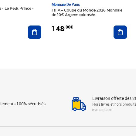
Monnaie De Paris
 - Le Petit Prince -
FIFA – Coupe du Monde 2026 Monnaie
de 10€ Argent colorisée
148
,00€
Ajouter au panier
Ajoute
Livraison offerte dès 2
iements 100% sécurisés
Hors livres et hors produit
marketplace