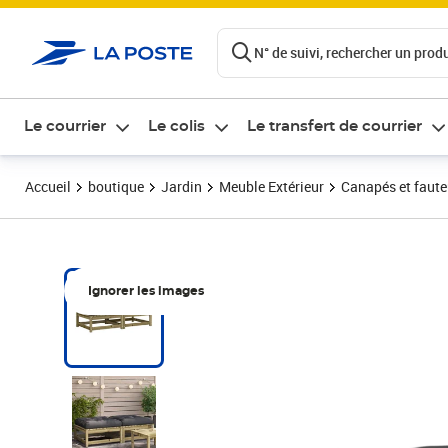
ontenu de la page
N° de suivi, rechercher un produi
Le courrier
Le colis
Le transfert de courrier
Accueil
boutique
Jardin
Meuble Extérieur
Canapés et fauteu
Ignorer les images