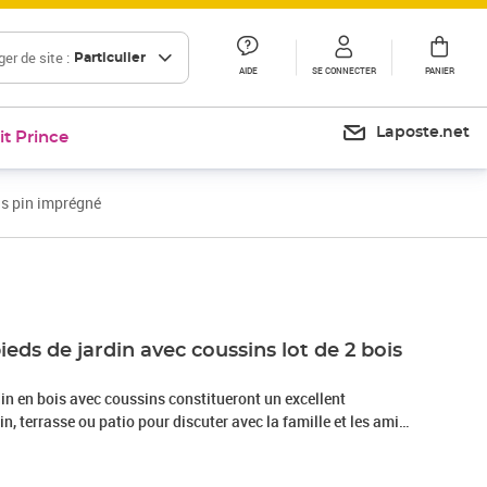
er de site :
Particulier
AIDE
SE CONNECTER
PANIER
Laposte.net
it Prince
is pin imprégné
Prix barré 138,99 €
Prix 115,13€
Prix 143,68€
eds de jardin avec coussins lot de 2 bois
in en bois avec coussins constitueront un excellent
n, terrasse ou patio pour discuter avec la famille et les amis
u temps. Bois imprégné : le bois de pin massif est un
que. Le bois de pin a un grain droit et les nœuds lui