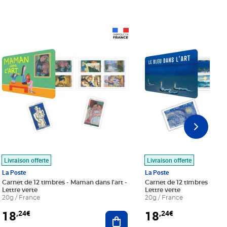
Prix 18,24€
Prix 18,24€
Livraison offerte
Livraison offerte
La Poste
La Poste
Carnet de 12 timbres - Maman dans l'art -
Carnet de 12 timbres - Le bl
Lettre verte
Lettre verte
20g / France
20g / France
18
18
,24€
,24€
r au panier
Ajouter au panier