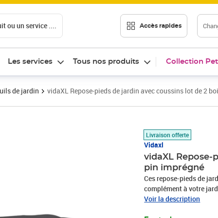
t ou un service ....
Chang
Accès rapides
Les services
Tous nos produits
Collection Pet
ils de jardin
vidaXL Repose-pieds de jardin avec coussins lot de 2 bo
Prix 114,99€
Livraison offerte
Vidaxl
vidaXL Repose-pi
pin imprégné
Ces repose-pieds de jard
complément à votre jardi
ou simplement profiter d
Voir la description
matériau naturel magnifi