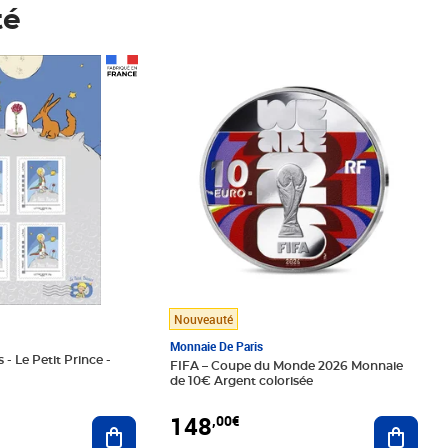
té
Prix 148,00€
Nouveauté
Monnaie De Paris
 - Le Petit Prince -
FIFA – Coupe du Monde 2026 Monnaie
de 10€ Argent colorisée
148
,00€
Ajouter au panier
Ajoute