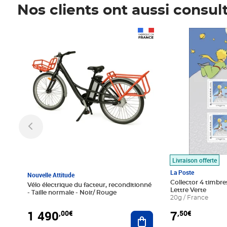
Nos clients ont aussi consul
Prix 1 490,00€
Prix 7,50€
Livraison offerte
La Poste
Nouvelle Attitude
Collector 4 timbres
Vélo électrique du facteur, reconditionné
Lettre Verte
- Taille normale - Noir/ Rouge
20g / France
1 490
7
,00€
,50€
Ajouter au panier