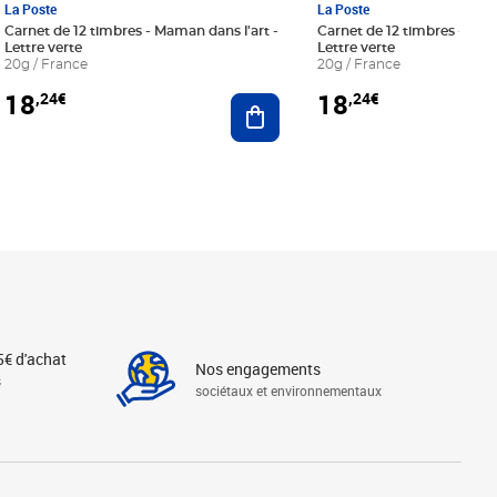
La Poste
La Poste
Carnet de 12 timbres - Maman dans l'art -
Carnet de 12 timbres - Le bl
Lettre verte
Lettre verte
20g / France
20g / France
18
18
,24€
,24€
r au panier
Ajouter au panier
5€ d'achat
Nos engagements
s
sociétaux et environnementaux
Linkedin
Instagram
X
Tiktok
Facebook
Youtube
Threads