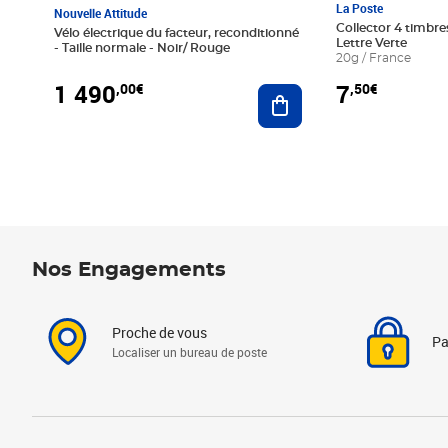
La Poste
Nouvelle Attitude
Collector 4 timbres
Vélo électrique du facteur, reconditionné
Lettre Verte
- Taille normale - Noir/ Rouge
20g / France
1 490
7
,00€
,50€
Ajouter au panier
Nos Engagements
Proche de vous
Pa
Localiser un bureau de poste