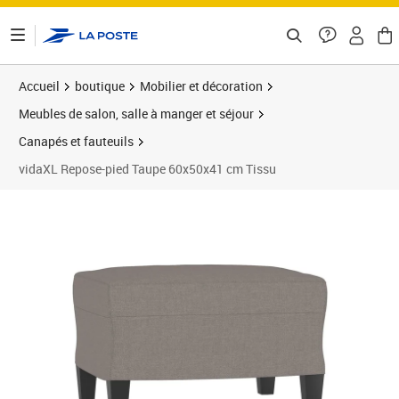
ontenu de la page
Accueil
boutique
Mobilier et décoration
Meubles de salon, salle à manger et séjour
Canapés et fauteuils
vidaXL Repose-pied Taupe 60x50x41 cm Tissu
Prix 62,89€
Prix 6
Prix 6