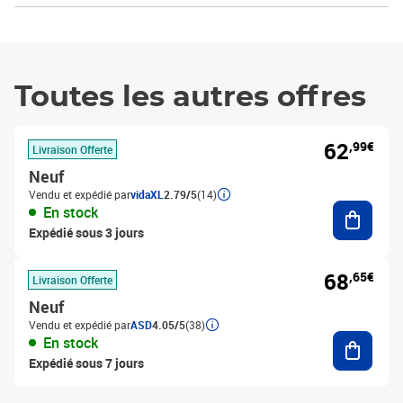
Toutes les autres offres
62
,99€
Livraison Offerte
Neuf
Vendu et expédié par
vidaXL
2.79/5
(14)
Ajouter
En stock
Expédié sous 3 jours
68
,65€
Livraison Offerte
Neuf
Vendu et expédié par
ASD
4.05/5
(38)
Ajouter
En stock
Expédié sous 7 jours