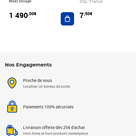
Noir/ Rouge
20g / France
1 490
7
,00€
,50€
Ajouter au panier
Nos Engagements
Proche de vous
Localiser un bureau de poste
Paiements 100% sécurisés
Livraison offerte dès 25€ d'achat
Hors livres et hors produits marketplace