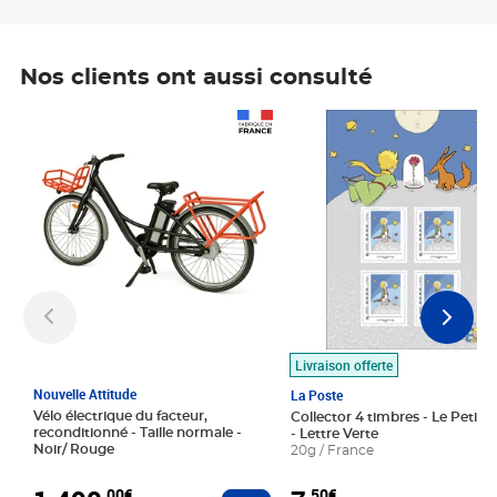
Nos clients ont aussi consulté
Prix 1 490,00€
Prix 7,50€
Livraison offerte
Nouvelle Attitude
La Poste
Vélo électrique du facteur,
Collector 4 timbres - Le Petit P
reconditionné - Taille normale -
- Lettre Verte
Noir/ Rouge
20g / France
,00€
,50€
Ajouter au panier