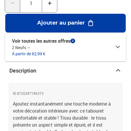
contreplaquéMatériau de remplissage : mousseDimensions : 60 x
50 x 41 cm (l x P x H)
Ajouter au panier
Voir toutes les autres offres
2
2 Neufs
—
À partir de 62,99 €
Description
ID 8720287186373
Ajoutez instantanément une touche moderne à
votre décoration intérieure avec ce tabouret
confortable et stable ! Tissu durable : le tissu
présente un aspect simple et épuré, et il est