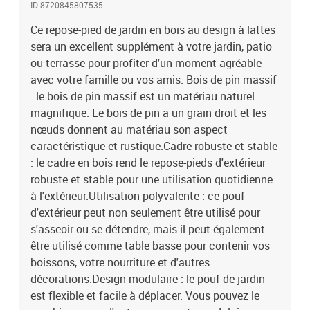
ID 8720845807535
créer vos propres configurations de salon de jardin ! Bon à savoir
:Pour que vos meubles d'extérieur restent beaux, nous vous
Ce repose-pied de jardin en bois au design à lattes
recommandons de les protéger avec une housse
sera un excellent supplément à votre jardin, patio
imperméable.Couleur : blancMatériau : bois de pin
ou terrasse pour profiter d'un moment agréable
massifDimensions : 120 x 84 x 30 cm (l x P x H)Dimensions du
avec votre famille ou vos amis. Bois de pin massif
siège : 120 x 80 cm (l x P)Capacité de charge maximale : 110 kgLa
: le bois de pin massif est un matériau naturel
livraison ne comprend pas le coussinAssemblage requis : oui
magnifique. Le bois de pin a un grain droit et les
nœuds donnent au matériau son aspect
caractéristique et rustique.Cadre robuste et stable
: le cadre en bois rend le repose-pieds d'extérieur
robuste et stable pour une utilisation quotidienne
à l'extérieur.Utilisation polyvalente : ce pouf
d'extérieur peut non seulement être utilisé pour
s'asseoir ou se détendre, mais il peut également
être utilisé comme table basse pour contenir vos
boissons, votre nourriture et d'autres
décorations.Design modulaire : le pouf de jardin
est flexible et facile à déplacer. Vous pouvez le