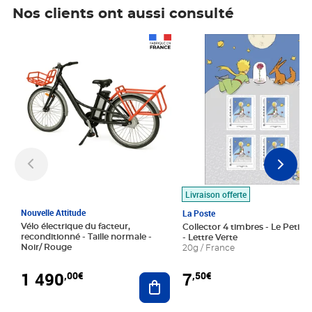
Nos clients ont aussi consulté
Prix 1 490,00€
Prix 7,50€
Livraison offerte
Nouvelle Attitude
La Poste
Vélo électrique du facteur,
Collector 4 timbres - Le Petit P
reconditionné - Taille normale -
- Lettre Verte
Noir/ Rouge
20g / France
1 490
7
,00€
,50€
Ajouter au panier