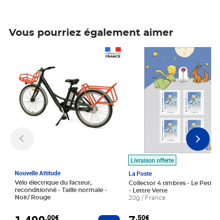
Vous pourriez également aimer
Prix 1 490,00€
Prix 7,50€
Livraison offerte
Nouvelle Attitude
La Poste
Vélo électrique du facteur,
Collector 4 timbres - Le Petit P
reconditionné - Taille normale -
- Lettre Verte
Noir/ Rouge
20g / France
1 490
,00€
,50€
Ajouter au panier