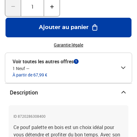
salon de jardin ! Remarque : afin de prolonger la durée de vie des
meubles d'extérieur, nous vous recommandons de les protéger
avec une housse imperméable.Couleur du coussin : taupeMatériau
: pin, imprégné de noirMatériau du coussin : tissu (100 %
Ajouter au panier
polyester)Dimensions du repose-pied : 60 x 60 x 25 cm (l x P x
H)Dimensions du coussin : 58 x 58 x 10 cm (L x l x é)Pour une
utilisation à l'intérieur et à l'extérieurL'assemblage est requisLa
Garantie légale
livraison contient :1 x repose-pied1 x coussin
Voir toutes les autres offres
1
1 Neuf
—
À partir de 67,99 €
Description
ID 8720286308400
Ce pouf palette en bois est un choix idéal pour
vous détendre et profiter du bon temps. Avec son