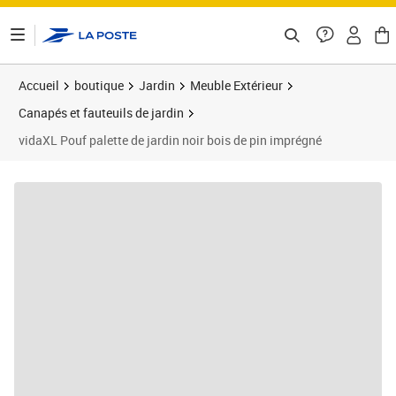
ontenu de la page
Accueil
boutique
Jardin
Meuble Extérieur
Canapés et fauteuils de jardin
vidaXL Pouf palette de jardin noir bois de pin imprégné
Prix barré 71,99 €
Prix 67,89€
Prix 6