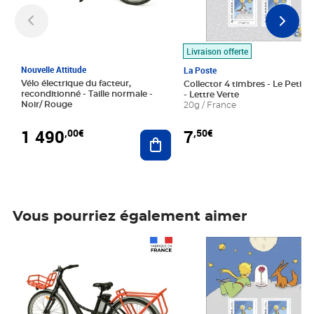
Livraison offerte
Nouvelle Attitude
La Poste
Vélo électrique du facteur,
Collector 4 timbres - Le Petit P
reconditionné - Taille normale -
- Lettre Verte
Noir/ Rouge
20g / France
1 490
7
,00€
,50€
Ajouter au panier
Vous pourriez également aimer
Prix 1 490,00€
Prix 7,50€