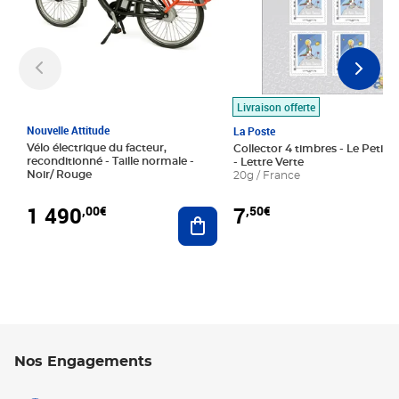
Livraison offerte
Nouvelle Attitude
La Poste
Vélo électrique du facteur,
Collector 4 timbres - Le Petit P
reconditionné - Taille normale -
- Lettre Verte
Noir/ Rouge
20g / France
1 490
7
,00€
,50€
Ajouter au panier
Nos Engagements