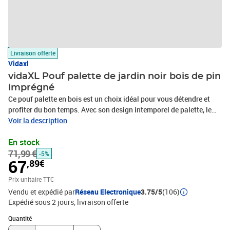
Livraison offerte
Vidaxl
vidaXL Pouf palette de jardin noir bois de pin
imprégné
Ce pouf palette en bois est un choix idéal pour vous détendre et
profiter du bon temps. Avec son design intemporel de palette, le
pouf de jardin ajoutera une touche de charme rustique à votre
Voir la description
terrasse, jardin ou salon. Il peut également servir de repose-pied
En stock
ou de table basse ! Fabriqué en bois de pin imprégné, le pouf est
71,99 €
durable et résistant aux intempéries. Ce repose-pied de patio a une
-5%
67
,89€
construction solide et nécessite peu d’entretien. Avec le coussin
inclus, ce siège palette de jardin offre le plus grand confort pour
Prix unitaire TTC
vous et vos invités. Ce pouf en bois est spécialement conçu pour
Vendu et expédié par
Réseau Electronique
3.75/5
(106)
servir comme une partie de l’ensemble de salon et il peut
Expédié sous 2 jours
livraison offerte
également être utilisé comme une table simple. Vous pouvez le
Quantité : 1
combiner avec d’autres segments modulaires comme un repose-
Quantité
pied et un canapé d’angle pour créer vos propres configurations de