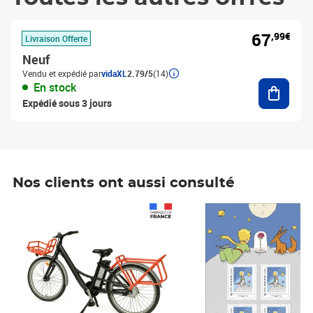
67
,99€
Livraison Offerte
Neuf
Vendu et expédié par
vidaXL
2.79/5
(14)
Ajouter
En stock
Expédié sous 3 jours
Nos clients ont aussi consulté
Prix 1 490,00€
Prix 7,50€