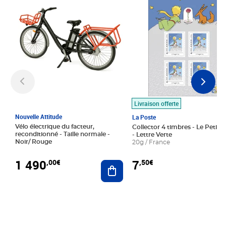
Livraison offerte
Nouvelle Attitude
La Poste
Vélo électrique du facteur,
Collector 4 timbres - Le Petit P
reconditionné - Taille normale -
- Lettre Verte
Noir/ Rouge
20g / France
1 490
7
,00€
,50€
Ajouter au panier