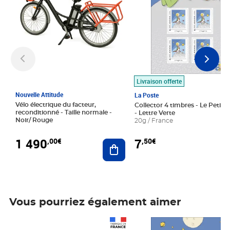
Livraison offerte
Nouvelle Attitude
La Poste
Vélo électrique du facteur,
Collector 4 timbres - Le Petit P
reconditionné - Taille normale -
- Lettre Verte
Noir/ Rouge
20g / France
1 490
7
,00€
,50€
Ajouter au panier
Vous pourriez également aimer
Prix 1 490,00€
Prix 7,50€