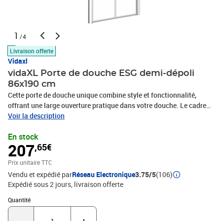
1
/4
Livraison offerte
Vidaxl
vidaXL Porte de douche ESG demi-dépoli
86x190 cm
Cette porte de douche unique combine style et fonctionnalité,
offrant une large ouverture pratique dans votre douche. Le cadre
en aluminium et les panneaux en ESG (verre de sécurité
Voir la description
monocouche), ainsi que les poignées modernes, confèrent à la
En stock
cabine de douche un aspect épuré, ajoutant un style élégant à
207
,65€
votre salle de bain. L'installation et le montage sont faciles avec le
matériel de montage inclus. Veuillez noter que le receveur de
Prix unitaire TTC
douche n'est pas inclus dans la livraison.Matériau : ESG (verre de
Vendu et expédié par
Réseau Electronique
3.75/5
(106)
sécurité en une seule couche), aluminiumDimensions : (83-86) x
Expédié sous 2 jours
livraison offerte
190 cm (l x H)La largeur est réglable de 83 à 86 cmÉpaisseur du
verre demi-dépoli : 5 mmPoignées modernesComprend les
Quantité : 1
Quantité
matériaux de montageLe bac de douche n'est pas inclus dans la
livraison