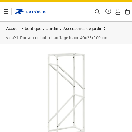
ontenu de la page
Accueil
boutique
Jardin
Accessoires de jardin
vidaXL Portant de bois chauffage blanc 40x25x100 cm
Prix 38,89€
Prix 3
Prix 4