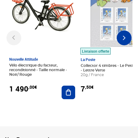
Livraison offerte
Nouvelle Attitude
La Poste
Vélo électrique du facteur,
Collector 4 timbres - Le Petit P
reconditionné - Taille normale -
- Lettre Verte
Noir/ Rouge
20g / France
1 490
7
,00€
,50€
Ajouter au panier