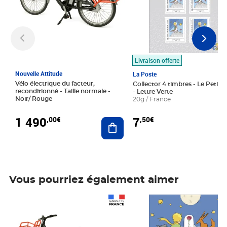
Livraison offerte
Nouvelle Attitude
La Poste
Vélo électrique du facteur,
Collector 4 timbres - Le Petit P
reconditionné - Taille normale -
- Lettre Verte
Noir/ Rouge
20g / France
1 490
7
,00€
,50€
Ajouter au panier
Vous pourriez également aimer
Prix 1 490,00€
Prix 7,50€