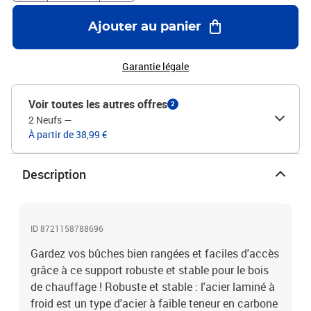
d'un look unique et élégant, ce porte-bûches de cheminée allie
fonctionnalité et attrait esthétique, améliorant l'élégance de votre
Ajouter au panier
espace intérieur tout en gardant vos bûches bien
organisées.Couleur : blancMatériau : acier laminé à
froidDimensions : 40 x 25 x 100 cm (L x l x H)Capacité maximale
Garantie légale
de charge : 100 kgAssemblage requis : oui
Voir toutes les autres offres
2
2 Neufs
—
À partir de 38,99 €
Description
ID 8721158788696
Gardez vos bûches bien rangées et faciles d'accès
grâce à ce support robuste et stable pour le bois
de chauffage ! Robuste et stable : l'acier laminé à
froid est un type d'acier à faible teneur en carbone