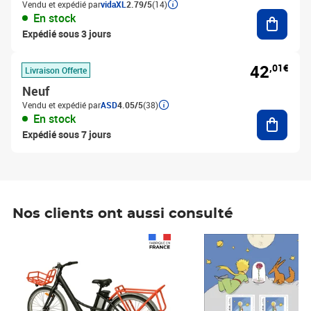
Vendu et expédié par
vidaXL
2.79/5
(14)
Ajouter
En stock
Expédié sous 3 jours
42
,01€
Livraison Offerte
Neuf
Vendu et expédié par
ASD
4.05/5
(38)
Ajouter
En stock
Expédié sous 7 jours
Nos clients ont aussi consulté
Prix 1 490,00€
Prix 7,50€