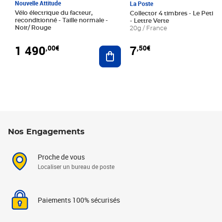
Nouvelle Attitude
La Poste
Vélo électrique du facteur,
Collector 4 timbres - Le Petit P
reconditionné - Taille normale -
- Lettre Verte
Noir/ Rouge
20g / France
1 490
7
,00€
,50€
Ajouter au panier
Nos Engagements
Proche de vous
Localiser un bureau de poste
Paiements 100% sécurisés