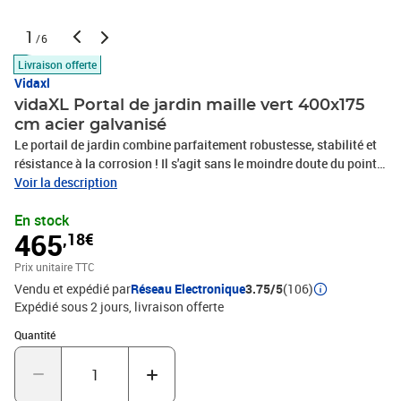
1
/6
Livraison offerte
Vidaxl
vidaXL Portal de jardin maille vert 400x175
cm acier galvanisé
Le portail de jardin combine parfaitement robustesse, stabilité et
résistance à la corrosion ! Il s'agit sans le moindre doute du point
d’entrée idéal pour votre jardin, patio ou terrasse ! Matériau
Voir la description
durable : l'acier est un matériau exceptionnellement dur et solide.
En stock
Il offre robustesse et stabilité. La galvanisation offre une meilleure
465
,18€
protection contre la corrosion et est utile pour les produits qui
seront utilisés à l'extérieur et dans des environnements
Prix unitaire TTC
difficiles.Conception verrouillable : le portail d'extérieur est doté
Vendu et expédié par
Réseau Electronique
3.75/5
(106)
d'un piquet de terre pour le grand boulon inférieur, ce qui permet de
Expédié sous 2 jours
livraison offerte
bien verrouiller le portail de terrasse.Assemblage facile : le
portillon de jardin en acier est doté de deux poteaux latéraux avec
Quantité : 1
Quantité
des charnières à boulon pour une installation facile.Couleur :
vertMatériau : acier galvanisé avec une finition enduite de
poudreDimensions totales : 400 x 175 cm (l x H)Hauteur du