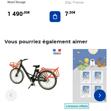
Noir/ Rouge
20g / France
1 490
7
,00€
,50€
Ajouter au panier
Vous pourriez également aimer
Prix 1 490,00€
Prix 7,50€
Livraison offerte