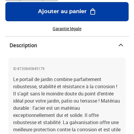
panneau : 125 cmDiamètre du poteau : 6 cmDimensions de la
maille : 5 x 5 cm (L x l)Comprend un piquet de terreLa livraison
Ajouter au panier
comprend également 2 jeux de serrures et 6 clés.L'assemblage est
requis
Garantie légale
Description
ID 8720845845179
Le portail de jardin combine parfaitement
robustesse, stabilité et résistance à la corrosion !
Il s'agit sans le moindre doute du point d’entrée
idéal pour votre jardin, patio ou terrasse ! Matériau
durable : l'acier est un matériau
exceptionnellement dur et solide. Il offre
robustesse et stabilité. La galvanisation offre une
meilleure protection contre la corrosion et est utile