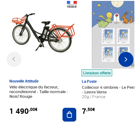
Prix 1 490,00€
Prix 7,50€
Livraison offerte
Nouvelle Attitude
La Poste
Vélo électrique du facteur,
Collector 4 timbres - Le Petit P
reconditionné - Taille normale -
- Lettre Verte
Noir/ Rouge
20g / France
1 490
7
,00€
,50€
Ajouter au panier