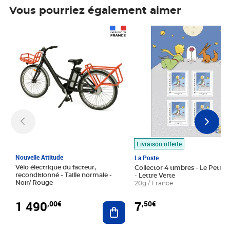
Vous pourriez également aimer
Prix 1 490,00€
Prix 7,50€
Livraison offerte
Nouvelle Attitude
La Poste
Vélo électrique du facteur,
Collector 4 timbres - Le Petit P
reconditionné - Taille normale -
- Lettre Verte
Noir/ Rouge
20g / France
1 490
7
,00€
,50€
Ajouter au panier