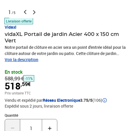
1
/5
Livraison offerte
Vidaxl
vidaXL Portail de jardin Acier 400 x 150 cm
Vert
Notre portail de clôture en acier sera un point d'entrée idéal pour la
clôture autour de votre jardin ou patio. Cette clôture de jardin
robuste et durable a été fabriquée en acier robuste. Elle est
Voir la description
résistante à la rouille et à la corrosion et convient à une utilisation
En stock
extérieure à long terme. Soudée avec des fils de mailles épaisses
588,99 €
pour une rigidité accrue, notre porte de jardin vous apportera un
-11%
518
,59€
degré de sécurité élevé tout en constituant une fabuleuse entrée
sur votre propriété. La porte est livrée avec un jeu de serrure et 3
Prix unitaire TTC
clés.Couleur : vertMatériau : AcierDimensions totales : 400 x 200
Vendu et expédié par
Réseau Electronique
3.75/5
(106)
cm (l x H)Hauteur du panneau : 150 cmDimensions du poteau : 6 x
Expédié sous 2 jours
livraison offerte
0,15 cm (diamètre x é)Taille de la maille : 5 x 5 cm (l x H)Un
Quantité : 1
ensemble de serrure et poignée inclus
Quantité