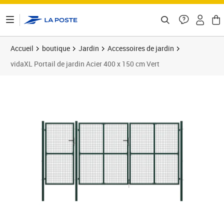
ontenu de la page
Accueil
boutique
Jardin
Accessoires de jardin
vidaXL Portail de jardin Acier 400 x 150 cm Vert
Prix barré 588,99 €
Prix 518,59€