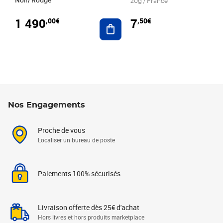
Noir/ Rouge
20g / France
1 490
7
,00€
,50€
Ajouter au panier
Nos Engagements
Proche de vous
Localiser un bureau de poste
Paiements 100% sécurisés
Livraison offerte dès 25€ d'achat
Hors livres et hors produits marketplace