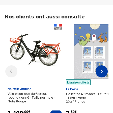
Nos clients ont aussi consulté
Prix 1 490,00€
Prix 7,50€
Livraison offerte
Nouvelle Attitude
La Poste
Vélo électrique du facteur,
Collector 4 timbres - Le Petit P
reconditionné - Taille normale -
- Lettre Verte
Noir/ Rouge
20g / France
1 490
,00€
,50€
Ajouter au panier