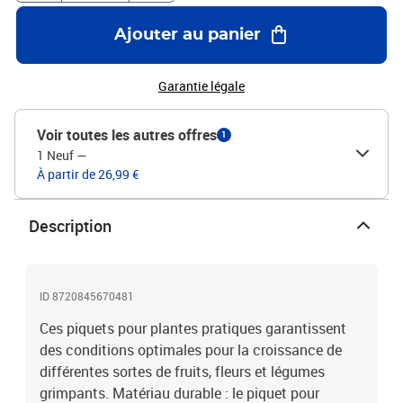
se fixer.Couleur : vert foncéMatériau : acierLongueur : 61
cmDiamètre de l'anneau : 6 cmLa livraison contient :20 x piquet
Ajouter au panier
pour plantes
Garantie légale
Voir toutes les autres offres
1
1 Neuf
—
À partir de 26,99 €
Description
ID 8720845670481
Ces piquets pour plantes pratiques garantissent
des conditions optimales pour la croissance de
différentes sortes de fruits, fleurs et légumes
grimpants. Matériau durable : le piquet pour