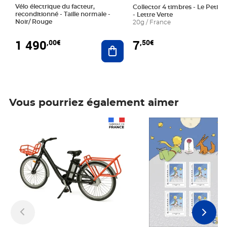
Vélo électrique du facteur,
Collector 4 timbres - Le Petit P
reconditionné - Taille normale -
- Lettre Verte
Noir/ Rouge
20g / France
1 490
7
,00€
,50€
Ajouter au panier
Vous pourriez également aimer
Prix 1 490,00€
Prix 7,50€