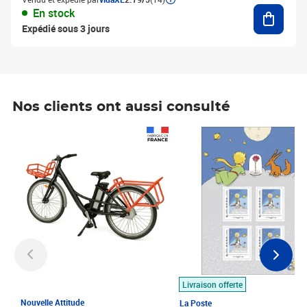
Ajouter
En stock
Expédié sous 3 jours
Nos clients ont aussi consulté
Prix 1 490,00€
Prix 7,50€
Livraison offerte
Nouvelle Attitude
La Poste