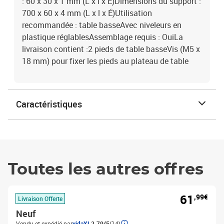
: 60 x 30 x 1 mm (L x l x É)Dimensions du support :
700 x 60 x 4 mm (L x l x É)Utilisation
recommandée : table basseAvec niveleurs en
plastique réglablesAssemblage requis : OuiLa
livraison contient :2 pieds de table basseVis (M5 x
18 mm) pour fixer les pieds au plateau de table
Caractéristiques
Toutes les autres offres
61
,99€
Livraison Offerte
Neuf
Vendu et expédié par
vidaXL
2.79/5
(14)