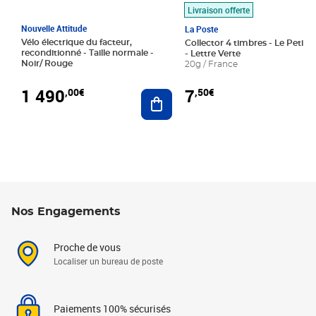
Livraison offerte
Nouvelle Attitude
La Poste
Vélo électrique du facteur,
Collector 4 timbres - Le Petit P
reconditionné - Taille normale -
- Lettre Verte
Noir/ Rouge
20g / France
1 490
7
,00€
,50€
Ajouter au panier
Nos Engagements
Proche de vous
Localiser un bureau de poste
Paiements 100% sécurisés