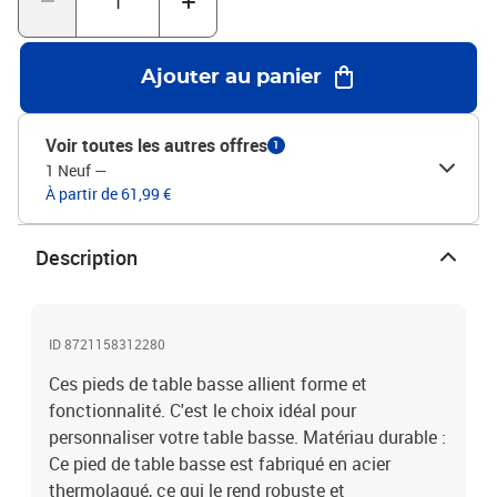
n'importe quel plateau de table de taille appropriée.Bon à
savoir :La livraison ne contient que les pieds de table, le plateau de
table n'est pas inclus.Couleur : BlancMatériau : Acier
Ajouter au panier
thermolaquéDimensions totales : 70 x (42-43) cm (l x
H)Dimensions du tube : 60 x 30 x 1 mm (L x l x É)Dimensions du
support : 700 x 60 x 4 mm (L x l x É)Utilisation recommandée :
Voir toutes les autres offres
1
table basseAvec niveleurs en plastique réglablesAssemblage
1 Neuf
—
requis : OuiLa livraison contient :2 pieds de table basseVis (M5 x
À partir de 61,99 €
18 mm) pour fixer les pieds au plateau de table
Description
ID 8721158312280
Ces pieds de table basse allient forme et
fonctionnalité. C'est le choix idéal pour
personnaliser votre table basse. Matériau durable :
Ce pied de table basse est fabriqué en acier
thermolaqué, ce qui le rend robuste et