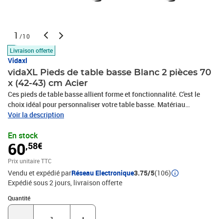
1
/10
Livraison offerte
Vidaxl
vidaXL Pieds de table basse Blanc 2 pièces 70
x (42-43) cm Acier
Ces pieds de table basse allient forme et fonctionnalité. C'est le
choix idéal pour personnaliser votre table basse. Matériau
durable : Ce pied de table basse est fabriqué en acier thermolaqué,
Voir la description
ce qui le rend robuste et durable.Structure robuste : La forme
En stock
carrée du pied de table basse lui permet de supporter un plateau
60
,58€
de table lourd.Conception pratique : Ce pied de table basse
comprend des niveleurs réglables, assurant la stabilité même sur
Prix unitaire TTC
des sols irréguliers et minimisant les rayures. De plus, le support
Vendu et expédié par
Réseau Electronique
3.75/5
(106)
est doté de trous pré-percés et de vis fournies, qui peuvent être
Expédié sous 2 jours
livraison offerte
utilisées pour fixer le pied au plateau de table (non fournies), ce
qui facilite le montage.Esthétique moderne : Le pied de table
Quantité : 1
Quantité
présente des lignes épurées et un design géométrique pour
améliorer l'apparence générale du meuble. Et il s'adapte à