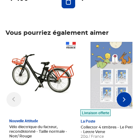
Vous pourriez également aimer
Prix 1 490,00€
Prix 7,50€
Livraison offerte
Nouvelle Attitude
La Poste
Vélo électrique du facteur,
Collector 4 timbres - Le Petit P
reconditionné - Taille normale -
- Lettre Verte
Noir/ Rouge
20g / France