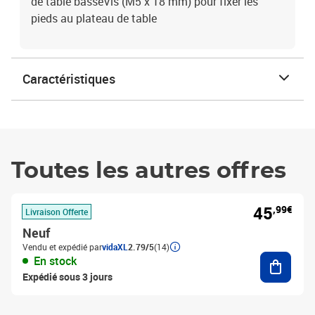
de table basseVis (M5 x 18 mm) pour fixer les
pieds au plateau de table
Caractéristiques
Toutes les autres offres
45
,99€
Livraison Offerte
Neuf
Vendu et expédié par
vidaXL
2.79/5
(14)
Ajouter
En stock
Expédié sous 3 jours