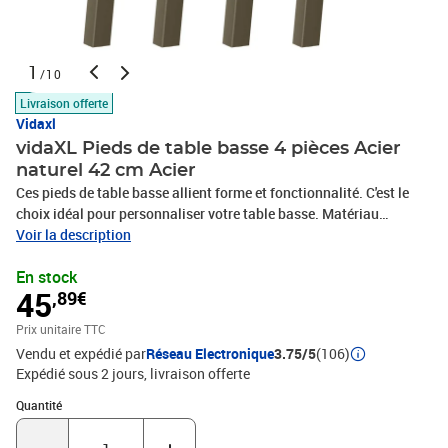
1
/10
Livraison offerte
Vidaxl
vidaXL Pieds de table basse 4 pièces Acier
naturel 42 cm Acier
Ces pieds de table basse allient forme et fonctionnalité. C'est le
choix idéal pour personnaliser votre table basse. Matériau
durable : Ce pied de table basse est fabriqué en acier thermolaqué,
Voir la description
ce qui le rend robuste et durable pour supporter un plateau
En stock
lourd.Conception pratique : Ce pied de table basse est équipé de
45
,89€
patins en caoutchouc souple pour minimiser les rayures. De plus,
le support est doté de trous pré-percés et de vis fournies pour fixer
Prix unitaire TTC
le pied au plateau (non fournies), facilitant ainsi
Vendu et expédié par
Réseau Electronique
3.75/5
(106)
l'assemblage.Esthétique moderne : Ce pied de table basse offre un
Expédié sous 2 jours
livraison offerte
look élégant et contemporain. Ses lignes épurées et son design
géométrique rehaussent l'apparence générale du meuble. Bon à
Quantité : 1
Quantité
savoir :La livraison comprend uniquement les pieds de table, le
plateau n'est pas inclus.Couleur : Acier naturelMatériau : Acier