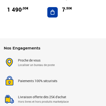
1 490
7
,00€
,50€
Ajouter au panier
Nos Engagements
Proche de vous
Localiser un bureau de poste
Paiements 100% sécurisés
Livraison offerte dès 25€ d'achat
Hors livres et hors produits marketplace