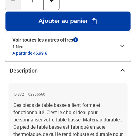
thermolaquéHauteur totale : 42 cmDimensions du tube : 40 x 40 x
1,2 mm (L x l x É)Dimensions du support : 100 x 100 x 4 mm (L x l x
É)Incliné à 96 degrésAvec coussinet en caoutchouc
Ajouter au panier
soupleUtilisation recommandée : table basse, bancContenu de la
livraison :4 pieds de table basseVis (M5 x 18 mm) pour fixer les
pieds au plateau de table
Voir toutes les autres offres
1
1 Neuf
—
À partir de 45,99 €
Description
ID 8721102956560
Ces pieds de table basse allient forme et
fonctionnalité. C'est le choix idéal pour
personnaliser votre table basse. Matériau durable :
Ce pied de table basse est fabriqué en acier
thermolaqué, ce qui le rend robuste et durable pour