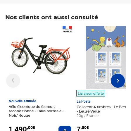
Nos clients ont aussi consulté
Prix 1 490,00€
Prix 7,50€
Livraison offerte
Nouvelle Attitude
La Poste
Vélo électrique du facteur,
Collector 4 timbres - Le Petit P
reconditionné - Taille normale -
- Lettre Verte
Noir/ Rouge
20g / France
1 490
7
,00€
,50€
Ajouter au panier