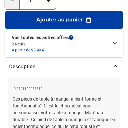
AnthraciteMatériau : Acier thermolaquéDimensions totales : 70 x
(72-73,3) cm (l x H)Dimensions du tube : 80 x 40 x 1 mm (L x l x
É)Dimensions du support : 540 x 80 x 4 mm (L x l x É)Avec patins
Ajouter au panier
réglables en plastiqueUtilisation recommandée : table à manger,
bureauContenu de la livraison :3 pieds de table à mangerVis (M5 x
18 mm) pour fixer les pieds au plateau de table
Voir toutes les autres offres
2
2 Neufs
—
À partir de 95,99 €
Description
ID 8721102957512
Ces pieds de table à manger allient forme et
fonctionnalité. C'est le choix idéal pour
personnaliser votre table à manger. Matériau
durable : Ce pied de table à manger est fabriqué en
acier thermolaqué, ce qui le rend robuste et