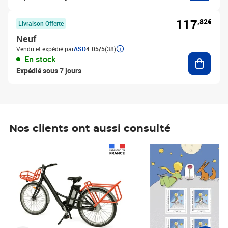
117
,82€
Livraison Offerte
Neuf
Vendu et expédié par
ASD
4.05/5
(38)
Ajouter
En stock
Expédié sous 7 jours
Nos clients ont aussi consulté
Prix 1 490,00€
Prix 7,50€