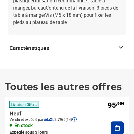
plastiqueUtilisation recommandée : table à
manger, bureauContenu de la livraison :3 pieds de
table à mangerVis (M5 x 18 mm) pour fixer les
pieds au plateau de table
Caractéristiques
Toutes les autres offres
95
,99€
Livraison Offerte
Neuf
Vendu et expédié par
vidaXL
2.79/5
(14)
Ajouter
En stock
Expédié sous 3 jours