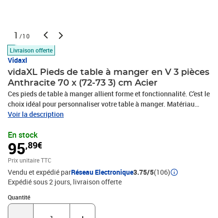
1
/10
Livraison offerte
Vidaxl
vidaXL Pieds de table à manger en V 3 pièces
Anthracite 70 x (72-73 3) cm Acier
Ces pieds de table à manger allient forme et fonctionnalité. C'est le
choix idéal pour personnaliser votre table à manger. Matériau
durable : Ce pied de table à manger est fabriqué en acier
Voir la description
thermolaqué, ce qui le rend robuste et durable.Conception
En stock
pratique : Ce pied de table à manger est équipé de patins réglables,
95
,89€
assurant la stabilité même sur des sols irréguliers et minimisant
les rayures. De plus, le support est doté de trous pré-percés et de
Prix unitaire TTC
vis fournies, qui permettent de fixer le pied au plateau de table
Vendu et expédié par
Réseau Electronique
3.75/5
(106)
(non inclus), facilitant ainsi l'assemblage.Esthétique moderne : Ce
Expédié sous 2 jours
livraison offerte
pied de table offre un look élégant et contemporain. Ses lignes
épurées et son design géométrique rehaussent l'apparence
Quantité : 1
Quantité
générale du meuble. Bon à savoir :La livraison comprend
uniquement les pieds de table, le plateau n'est pas inclus.Couleur :