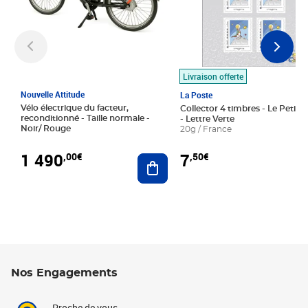
Livraison offerte
Nouvelle Attitude
La Poste
Vélo électrique du facteur,
Collector 4 timbres - Le Petit P
reconditionné - Taille normale -
- Lettre Verte
Noir/ Rouge
20g / France
1 490
7
,00€
,50€
Ajouter au panier
Nos Engagements
Proche de vous