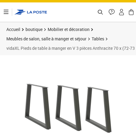
ontenu de la page
Accueil
boutique
Mobilier et décoration
Meubles de salon, salle à manger et séjour
Tables
vidaXL Pieds de table à manger en V 3 pièces Anthracite 70 x (72-73 
Prix 95,89€
Prix 9
Prix 1