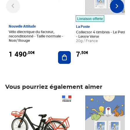
Livraison offerte
Nouvelle Attitude
La Poste
Vélo électrique du facteur,
Collector 4 timbres - Le Petit P
reconditionné - Taille normale -
- Lettre Verte
Noir/ Rouge
20g / France
1 490
7
,00€
,50€
Ajouter au panier
Vous pourriez également aimer
Prix 1 490,00€
Prix 7,50€