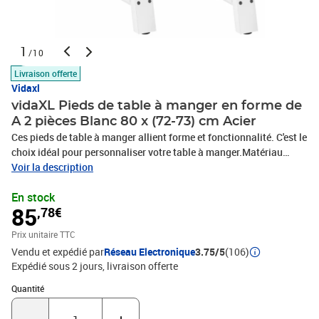
1
/10
Livraison offerte
Vidaxl
vidaXL Pieds de table à manger en forme de
A 2 pièces Blanc 80 x (72-73) cm Acier
Ces pieds de table à manger allient forme et fonctionnalité. C'est le
choix idéal pour personnaliser votre table à manger.Matériau
durable : Ce pied de table à manger est fabriqué en acier
Voir la description
thermolaqué, ce qui le rend robuste et durable.Structure robuste :
En stock
La forme en A du pied de table à manger lui permet de supporter
85
,78€
un plateau de table lourd.Conception pratique : Ce pied de table à
manger est équipé de niveleurs réglables, garantissant une
Prix unitaire TTC
stabilité même sur des sols irréguliers et minimisant les rayures.
Vendu et expédié par
Réseau Electronique
3.75/5
(106)
De plus, le support est doté de trous pré-percés et de vis fournies,
Expédié sous 2 jours
livraison offerte
qui peuvent être utilisées pour fixer le pied au plateau de table
(non fournies), ce qui facilite le montage.Esthétique moderne : Ce
Quantité : 1
Quantité
pied de table présente des lignes épurées et un design géométrique
qui améliorent l'apparence générale du meuble. Et il s'adapte à