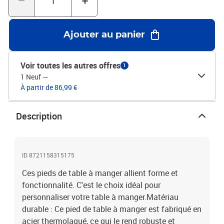
n'importe quel plateau de table de taille appropriée.Bon à
savoir :La livraison ne contient que les pieds de table, le plateau de
table n'est pas inclus.Couleur : BlancMatériau : Acier
Ajouter au panier
thermolaquéDimensions totales : 80 x (72-73) cm (l x H)En forme
de ADimensions du support : 600 x 80 x 4 mm (L x l x É)Dimensions
du tube : 80 x 40 x 1 mm (L x l x É)Avec niveleurs en plastique
Voir toutes les autres offres
1
réglablesUtilisation recommandée : table à manger,
1 Neuf
—
bureauAssemblage requis : OuiLa livraison contient :2 pieds de
À partir de 86,99 €
table à mangerVis (M5 x 18 mm) pour fixer les pieds au plateau de
table
Description
ID 8721158315175
Ces pieds de table à manger allient forme et
fonctionnalité. C'est le choix idéal pour
personnaliser votre table à manger.Matériau
durable : Ce pied de table à manger est fabriqué en
acier thermolaqué, ce qui le rend robuste et