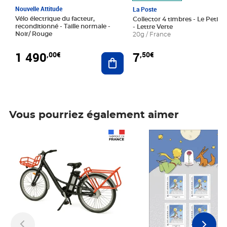
Nouvelle Attitude
La Poste
Vélo électrique du facteur,
Collector 4 timbres - Le Petit P
reconditionné - Taille normale -
- Lettre Verte
Noir/ Rouge
20g / France
1 490
7
,00€
,50€
Ajouter au panier
Vous pourriez également aimer
Prix 1 490,00€
Prix 7,50€