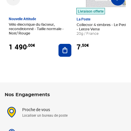
Livraison offerte
Nouvelle Attitude
La Poste
Vélo électrique du facteur,
Collector 4 timbres - Le Petit P
reconditionné - Taille normale -
- Lettre Verte
Noir/ Rouge
20g / France
1 490
7
,00€
,50€
Ajouter au panier
Nos Engagements
Proche de vous
Localiser un bureau de poste