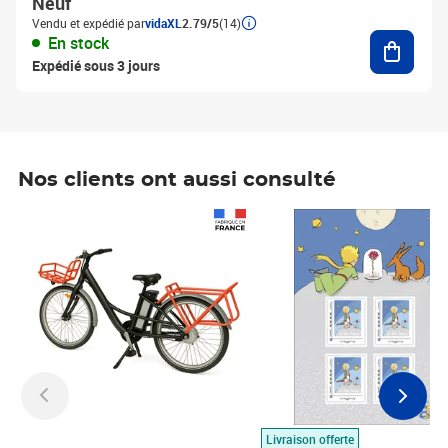
Neuf
Vendu et expédié par
vidaXL
2.79/5
(14)
Ajouter
En stock
Expédié sous 3 jours
Nos clients ont aussi consulté
Prix 1 490,00€
Prix 7,50€
Livraison offerte