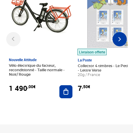
Livraison offerte
Nouvelle Attitude
La Poste
Vélo électrique du facteur,
Collector 4 timbres - Le Petit P
reconditionné - Taille normale -
- Lettre Verte
Noir/ Rouge
20g / France
1 490
7
,00€
,50€
Ajouter au panier