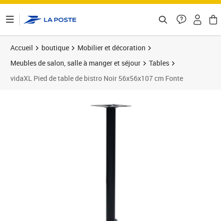
ontenu de la page
Accueil
boutique
Mobilier et décoration
Meubles de salon, salle à manger et séjour
Tables
vidaXL Pied de table de bistro Noir 56x56x107 cm Fonte
Prix 104,89€
Prix 1
Prix 1