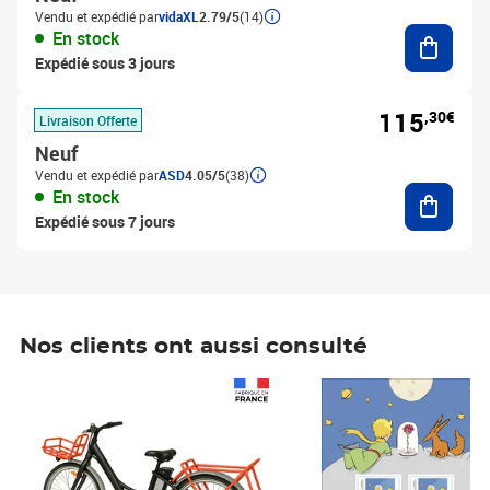
Vendu et expédié par
vidaXL
2.79/5
(14)
Ajouter
En stock
Expédié sous 3 jours
115
,30€
Livraison Offerte
Neuf
Vendu et expédié par
ASD
4.05/5
(38)
Ajouter
En stock
Expédié sous 7 jours
Nos clients ont aussi consulté
Prix 1 490,00€
Prix 7,50€