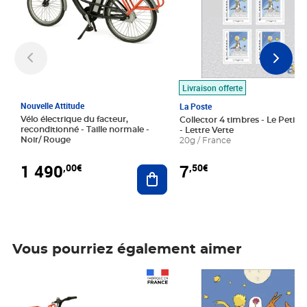
Livraison offerte
Nouvelle Attitude
La Poste
Vélo électrique du facteur,
Collector 4 timbres - Le Petit P
reconditionné - Taille normale -
- Lettre Verte
Noir/ Rouge
20g / France
1 490
7
,00€
,50€
Ajouter au panier
Vous pourriez également aimer
Prix 1 490,00€
Prix 7,50€