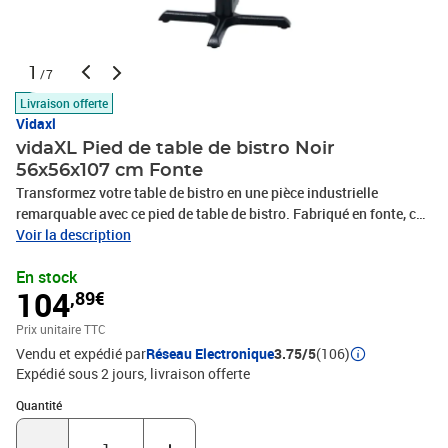
1
/7
Livraison offerte
Vidaxl
vidaXL Pied de table de bistro Noir
56x56x107 cm Fonte
Transformez votre table de bistro en une pièce industrielle
remarquable avec ce pied de table de bistro. Fabriqué en fonte, ce
pied de table est robuste et stable. Avec le trou pré-percé sur la
Voir la description
plaque de montage, le support de table est rapide et facile à
En stock
installer sur le dessus de table. Remarque : la livraison ne contient
104
,89€
que le pied de table, le dessus de table n’est pas inclus.Couleur :
noirMatériau : fonte Dimensions : 56 x 56 x 107 cm (L x l x
Prix unitaire TTC
H)L'assemblage est requis
Vendu et expédié par
Réseau Electronique
3.75/5
(106)
Expédié sous 2 jours
livraison offerte
Quantité : 1
Quantité