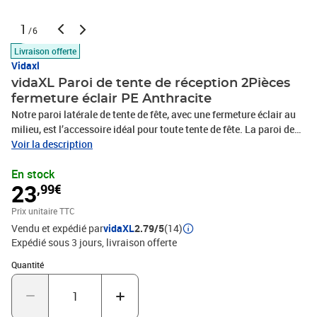
1
/6
Livraison offerte
Vidaxl
vidaXL Paroi de tente de réception 2Pièces
fermeture éclair PE Anthracite
Notre paroi latérale de tente de fête, avec une fermeture éclair au
milieu, est l’accessoire idéal pour toute tente de fête. La paroi de
chapiteau de jardin est fabriquée en PE résistant aux UV et à l'eau
Voir la description
et est donc parfait pour une utilisation en plein air toute l'année.
En stock
Les attaches à crochet et à boucle incluses rendent nos parois de
23
,99€
la tente faciles à installer et assurent une fixation stable. La
livraison inclut 2 panneaux de tente en PE. Veuillez noter que nous
Prix unitaire TTC
recommandons de traiter la paroi latérale avec un spray
Vendu et expédié par
vidaXL
2.79/5
(14)
imperméabilisant si la tente est soumise à des fortes
Expédié sous 3 jours
livraison offerte
pluies.Couleur : anthraciteMatériau : 100 % PEDimensions : 300 x
195 cm (L x H)Résistance aux UV et à l'eauAvec des fermetures
Quantité : 1
Quantité
autoaggripantesAvec une fermeture éclairLa livraison comprend 2
pièces