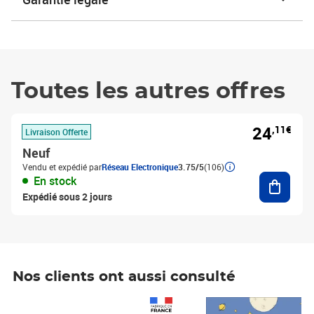
Toutes les autres offres
24
,11€
Livraison Offerte
Neuf
Vendu et expédié par
Réseau Electronique
3.75/5
(106)
Ajouter
En stock
Expédié sous 2 jours
Nos clients ont aussi consulté
Prix 1 490,00€
Prix 7,50€