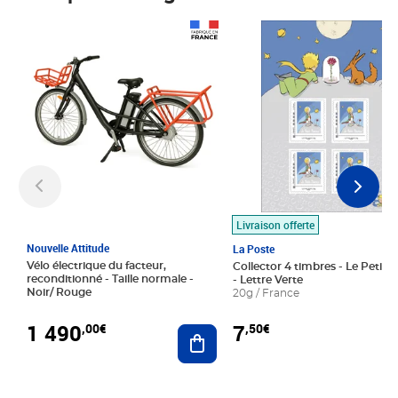
Prix 1 490,00€
Prix 7,50€
Livraison offerte
Nouvelle Attitude
La Poste
Vélo électrique du facteur,
Collector 4 timbres - Le Petit P
reconditionné - Taille normale -
- Lettre Verte
Noir/ Rouge
20g / France
1 490
7
,00€
,50€
Ajouter au panier