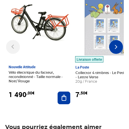
Livraison offerte
Nouvelle Attitude
La Poste
Vélo électrique du facteur,
Collector 4 timbres - Le Petit P
reconditionné - Taille normale -
- Lettre Verte
Noir/ Rouge
20g / France
1 490
7
,00€
,50€
Ajouter au panier
Vous pourriez également aimer