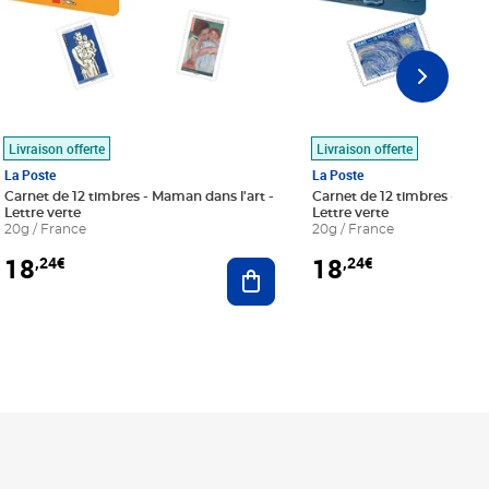
Livraison offerte
Livraison offerte
La Poste
La Poste
Carnet de 12 timbres - Maman dans l'art -
Carnet de 12 timbres - Le bl
Lettre verte
Lettre verte
20g / France
20g / France
18
18
,24€
,24€
r au panier
Ajouter au panier