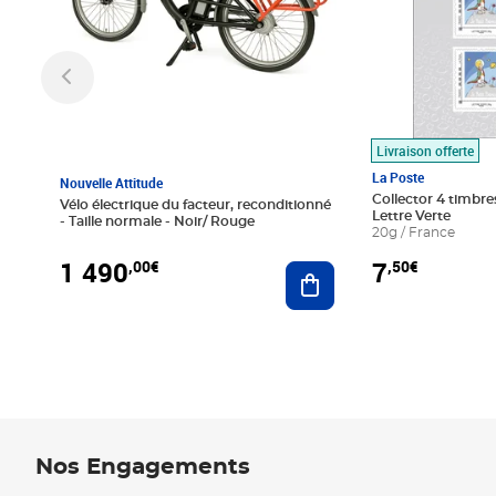
Livraison offerte
La Poste
Nouvelle Attitude
Collector 4 timbres
Vélo électrique du facteur, reconditionné
Lettre Verte
- Taille normale - Noir/ Rouge
20g / France
1 490
7
,00€
,50€
Ajouter au panier
Nos Engagements