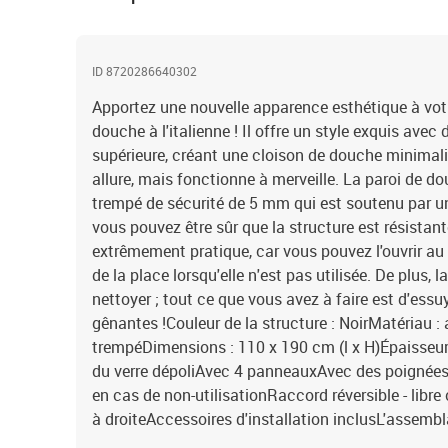
ID 8720286640302
Apportez une nouvelle apparence esthétique à votr
douche à l'italienne ! Il offre un style exquis avec
supérieure, créant une cloison de douche minimali
allure, mais fonctionne à merveille. La paroi de do
trempé de sécurité de 5 mm qui est soutenu par 
vous pouvez être sûr que la structure est résistan
extrêmement pratique, car vous pouvez l'ouvrir au 
de la place lorsqu'elle n'est pas utilisée. De plus, 
nettoyer ; tout ce que vous avez à faire est d'ess
gênantes !Couleur de la structure : NoirMatériau :
trempéDimensions : 110 x 190 cm (l x H)Épaisseu
du verre dépoliAvec 4 panneauxAvec des poignées
en cas de non-utilisationRaccord réversible - lib
à droiteAccessoires d'installation inclusL'assembl