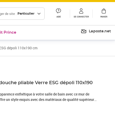
er de site :
Particulier
AIDE
SE CONNECTER
PANIER
Laposte.net
it Prince
e ESG dépoli 110x190 cm
douche pliable Verre ESG dépoli 110x190
pparence esthétique à votre salle de bain avec ce mur de
 offre un style exquis avec des matériaux de qualité supérieure,
uche minimaliste qui non seulement a fière allure, mais
La paroi de douche est dotée d'un verre trempé de sécurité de 5