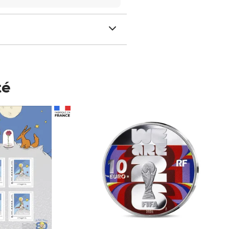
té
Prix 148,00€