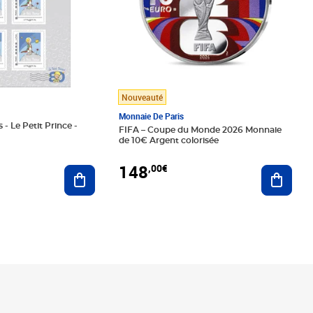
Nouveauté
Monnaie De Paris
 - Le Petit Prince -
FIFA – Coupe du Monde 2026 Monnaie
de 10€ Argent colorisée
148
,00€
Ajouter au panier
Ajoute