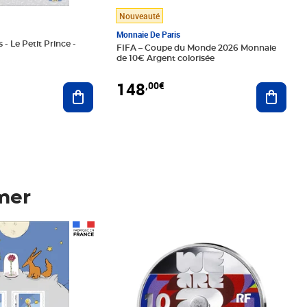
Nouveauté
Monnaie De Paris
 - Le Petit Prince -
FIFA – Coupe du Monde 2026 Monnaie
de 10€ Argent colorisée
148
,00€
Ajouter au panier
Ajoute
mer
Prix 148,00€