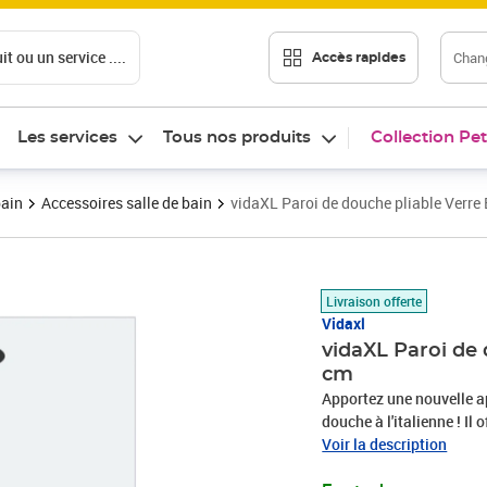
t ou un service ....
Chang
Accès rapides
Les services
Tous nos produits
Collection Pet
bain
Accessoires salle de bain
vidaXL Paroi de douche pliable Verr
Prix barré 271,99 €
Prix 195,15€
Livraison offerte
Vidaxl
vidaXL Paroi de 
cm
Apportez une nouvelle a
douche à l'italienne ! Il
créant une cloison de do
Voir la description
fonctionne à merveille. 