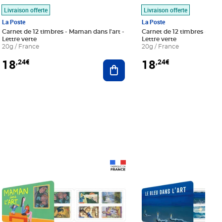
Livraison offerte
Livraison offerte
La Poste
La Poste
Carnet de 12 timbres - Maman dans l'art -
Carnet de 12 timbres - Le bl
Lettre verte
Lettre verte
20g / France
20g / France
18
18
,24€
,24€
r au panier
Ajouter au panier
Prix 18,24€
Prix 18,24€