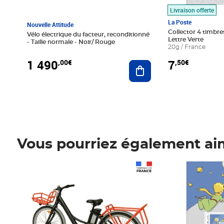
Livraison offerte
La Poste
Nouvelle Attitude
Collector 4 timbres
Vélo électrique du facteur, reconditionné
Lettre Verte
- Taille normale - Noir/ Rouge
20g / France
1 490
7
,00€
,50€
Ajouter au panier
Vous pourriez également ai
Prix 1 490,00€
Prix 7,50€