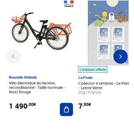
Prix 1 490,00€
Prix 7,50€
Livraison offerte
Nouvelle Attitude
La Poste
Vélo électrique du facteur,
Collector 4 timbres - Le Petit P
reconditionné - Taille normale -
- Lettre Verte
Noir/ Rouge
20g / France
1 490
7
,00€
,50€
Ajouter au panier