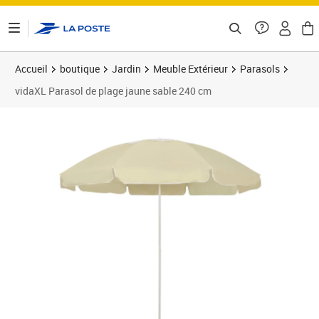
ontenu de la page
Accueil
boutique
Jardin
Meuble Extérieur
Parasols
vidaXL Parasol de plage jaune sable 240 cm
Prix 32,81€
Prix 3