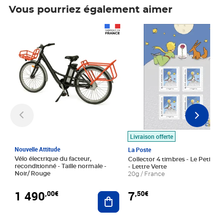
Vous pourriez également aimer
Prix 1 490,00€
Prix 7,50€
Livraison offerte
Nouvelle Attitude
La Poste
Vélo électrique du facteur,
Collector 4 timbres - Le Petit P
reconditionné - Taille normale -
- Lettre Verte
Noir/ Rouge
20g / France
1 490
7
,00€
,50€
Ajouter au panier