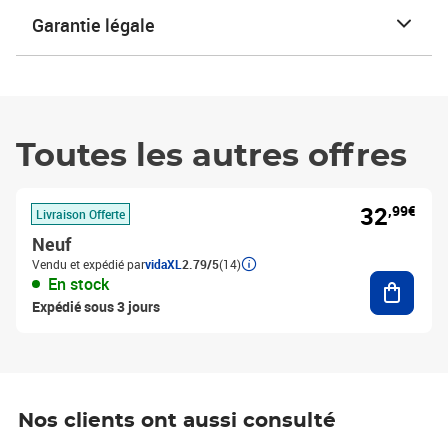
Garantie légale
Toutes les autres offres
32
,99€
Livraison Offerte
Neuf
Vendu et expédié par
vidaXL
2.79/5
(14)
Ajouter
En stock
Expédié sous 3 jours
Nos clients ont aussi consulté