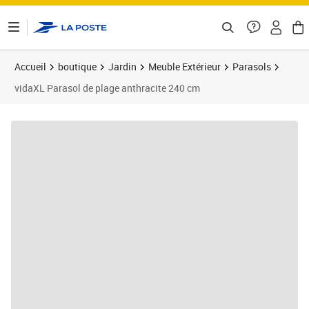
ontenu de la page
Accueil
boutique
Jardin
Meuble Extérieur
Parasols
vidaXL Parasol de plage anthracite 240 cm
Prix 30,33€
Prix b
Prix 3