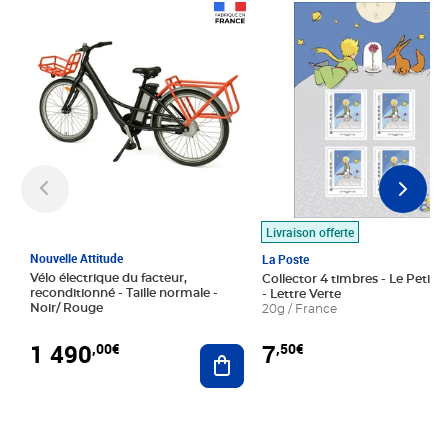
Prix 1 490,00€
Prix 7,50€
Livraison offerte
Nouvelle Attitude
La Poste
Vélo électrique du facteur,
Collector 4 timbres - Le Petit P
reconditionné - Taille normale -
- Lettre Verte
Noir/ Rouge
20g / France
1 490
7
,00€
,50€
Ajouter au panier