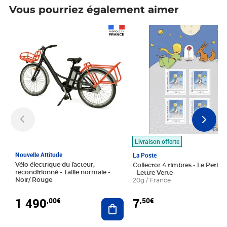
Vous pourriez également aimer
Prix 1 490,00€
Prix 7,50€
Livraison offerte
Nouvelle Attitude
La Poste
Vélo électrique du facteur,
Collector 4 timbres - Le Petit P
reconditionné - Taille normale -
- Lettre Verte
Noir/ Rouge
20g / France
1 490
7
,00€
,50€
Ajouter au panier