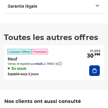
Garantie légale
Toutes les autres offres
31,99 €
Livraison Offerte
Promotion
30
,99€
Neuf
Vendu et expédié par
vidaXL
2.79/5
(14)
Ajouter
En stock
Expédié sous 3 jours
Nos clients ont aussi consulté