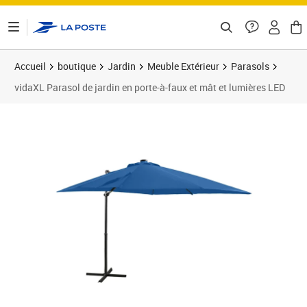
ontenu de la page
Accueil
boutique
Jardin
Meuble Extérieur
Parasols
vidaXL Parasol de jardin en porte-à-faux et mât et lumières LED
Prix 115,67€
Prix 1