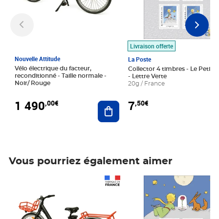
Livraison offerte
Nouvelle Attitude
La Poste
Vélo électrique du facteur,
Collector 4 timbres - Le Petit P
reconditionné - Taille normale -
- Lettre Verte
Noir/ Rouge
20g / France
1 490
7
,00€
,50€
Ajouter au panier
Vous pourriez également aimer
Prix 1 490,00€
Prix 7,50€