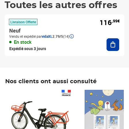
Toutes les autres offres
116
,99€
Livraison Offerte
Neuf
Vendu et expédié par
vidaXL
2.79/5
(14)
Ajouter
En stock
Expédié sous 3 jours
Nos clients ont aussi consulté
Prix 1 490,00€
Prix 7,50€