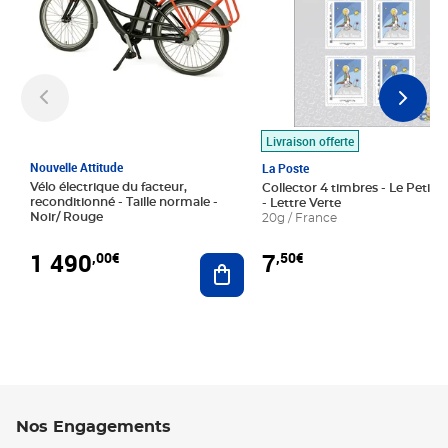
Livraison offerte
Nouvelle Attitude
La Poste
Vélo électrique du facteur,
Collector 4 timbres - Le Petit P
reconditionné - Taille normale -
- Lettre Verte
Noir/ Rouge
20g / France
1 490
7
,00€
,50€
Ajouter au panier
Nos Engagements