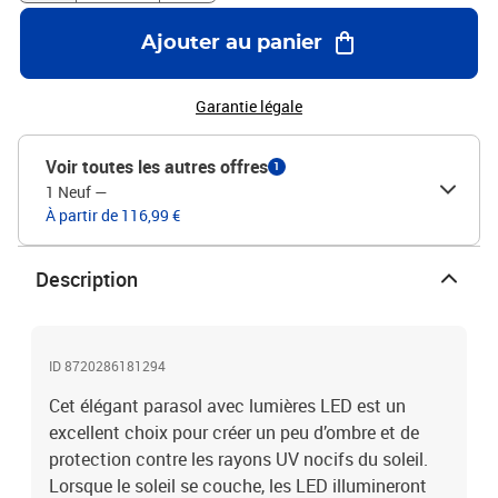
romantique lorsque le soleil se couche. Veuillez noter que nous
vous recommandons de traiter le tissu du parasol avec un spray
Ajouter au panier
imperméabilisant s'il est soumis à des fortes
précipitations.Couleur : bleu azuréMatériau : tissu avec un
revêtement en PA, aluminiumDimensions totales : 250 x 230 cm
Garantie légale
(Diamètre x H)Taille de la base croisée : 100 x 100 cm (L x
l)Comprend un système à manivelle et orifice de
Voir toutes les autres offres
1
ventilationInclinaison et rotation sur 360 degrésAvec 8 nervures
1 Neuf
—
en aluminiumComprend 24 lumières LEDY compris une cellule
À partir de 116,99 €
solaireL'assemblage est requis
Description
ID 8720286181294
Cet élégant parasol avec lumières LED est un
excellent choix pour créer un peu d’ombre et de
protection contre les rayons UV nocifs du soleil.
Lorsque le soleil se couche, les LED illumineront