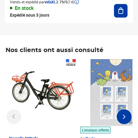
Vendu et expédié par
vidaXL
2.79/5
(14)
Ajouter
En stock
Expédié sous 3 jours
Nos clients ont aussi consulté
Prix 1 490,00€
Prix 7,50€
Livraison offerte
Nouvelle Attitude