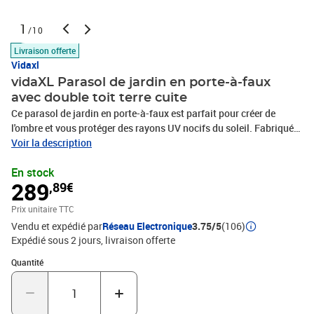
1
/10
Livraison offerte
Vidaxl
vidaXL Parasol de jardin en porte-à-faux
avec double toit terre cuite
Ce parasol de jardin en porte-à-faux est parfait pour créer de
l'ombre et vous protéger des rayons UV nocifs du soleil. Fabriquée
en polyester anti-UV et anti-décoloration, la toile du parasol vous
Voir la description
offre une protection optimale contre le soleil et est facile à
En stock
nettoyer. Elle est dotée d'une solide base en croix pour plus de
289
,89€
stabilité. Le design exclusif de ce parasol vous permet de l'incliner
et de le faire pivoter à 360 degrés pour bloquer le soleil. Le solide
Prix unitaire TTC
mât en aluminium et les 8 baleines rendent le parasol très stable
Vendu et expédié par
Réseau Electronique
3.75/5
(106)
et durable. Ce parasol de jardin peut être facilement ouvert et
Expédié sous 2 jours
livraison offerte
fermé grâce au mécanisme à manivelle. De plus, le double toit
facilite la ventilation. Veuillez noter que nous vous
Quantité : 1
Quantité
recommandons de traiter le tissu du parasol avec un spray
imperméabilisant s'il est soumis à des fortes
précipitations.Couleur de la couverture : Terre cuiteMatériau :