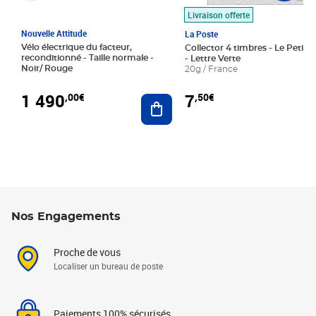
Livraison offerte
Nouvelle Attitude
La Poste
Vélo électrique du facteur,
Collector 4 timbres - Le Petit P
reconditionné - Taille normale -
- Lettre Verte
Noir/ Rouge
20g / France
1 490
7
,00€
,50€
Ajouter au panier
Nos Engagements
Proche de vous
Localiser un bureau de poste
Paiements 100% sécurisés