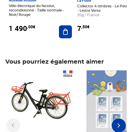
La Poste
Vélo électrique du facteur,
Collector 4 timbres - Le Petit P
reconditionné - Taille normale -
- Lettre Verte
Noir/ Rouge
20g / France
1 490
7
,00€
,50€
Ajouter au panier
Vous pourriez également aimer
Prix 1 490,00€
Prix 7,50€