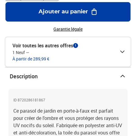
tissu avec un revêtement en PA, aluminium enduit de
poudreDimensions totales : 300 x 300 x 258 cm (L x l x
Ajouter au panier
H)Dimensions de la base croisée : 100 x 100 cm (L x l)Taille de la
perche : 7 x 5 cm (L x l)Avec système à manivelle et orifice de
ventilationInclinaison et rotation sur 360 degrésAvec 8 nervures
Garantie légale
en aluminiumComprend double toitL'assemblage est requis
Voir toutes les autres offres
1
1 Neuf
—
À partir de 289,99 €
Description
ID 8720286181867
Ce parasol de jardin en porte-à-faux est parfait
pour créer de l'ombre et vous protéger des rayons
UV nocifs du soleil. Fabriquée en polyester anti-UV
et anti-décoloration, la toile du parasol vous offre